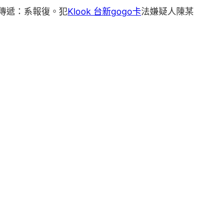
方傳遞：系報復。犯
Klook 台新gogo卡
法嫌疑人陳某