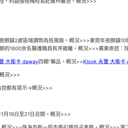
授，約請張桂梅校長赴廣州醫治。概況>>>
夜朗鎮2處區域調劑為低風險。概況>>>東莞年夜朗鎮10
夜朗的1600余名醫護職員有序撤離。概況>>>廣東疾控
永豐 大衛卡 daway
四類”藥品。概況>>
Klook 永豐 大衛卡 
概況>>>
控都有提示→概況>>>
年1月19日至21日召開。概況>>>
概況>>>珠海市新一屆市委引導班子表態。概況>>>湛