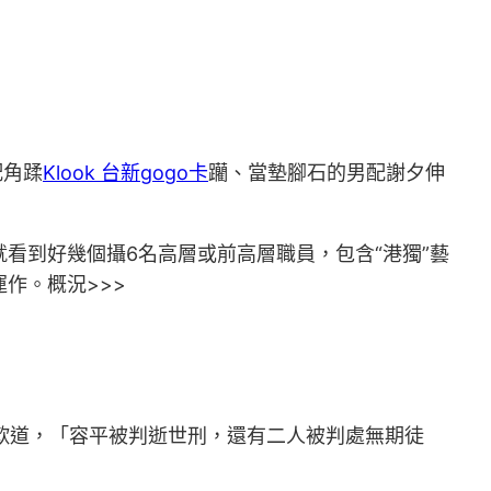
配角蹂
Klook 台新gogo卡
躪、當墊腳石的男配謝夕伸
看到好幾個攝6名高層或前高層職員，包含“港獨”藝
運作。概況>>>
歎道，「容平被判逝世刑，還有二人被判處無期徒