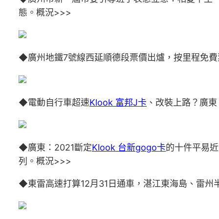
態。概況>>>
◆廣州地鐵7號線西延順德段票價出爐，按里程免費
◆電動自行車超速
Klook 富邦J卡
、改裝上路？廣東
◆廣東：2021斷定
Klook 台新gogo卡
的十件平易近
列。概況>>>
◆東雷高速打算12月31日通車，湛江東海島、雷州