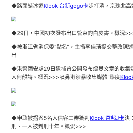
◆路面結冰逐
Klook 台新gogo卡
步打消，京珠北高
◆29日，中國初次發布出口管束的白皮書。概況>>
◆被浙江省消保委“點名”，主播李佳琦提交整改陳
出
◆港警國安處29日逮捕曾公開發布煽暴文章的收集
人何韻詩。概況>>>噴鼻港涉暴收集媒體“態度
Klo
◆申聰被拐案5名人估客二審獲判
Klook 富邦J卡
決
刑、一人被判刑十年。概況>>>