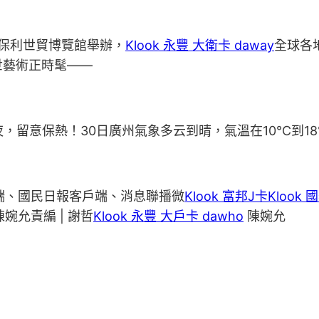
在保利世貿博覽館舉辦，
Klook 永豐 大衛卡 daway
全球各
世藝術正時髦——
，留意保熱！30日廣州氣象多云到晴，氣溫在10℃到1
戶端、國民日報客戶端、消息聯播微
Klook 富邦J卡
Klook 
婉允責編 | 謝哲
Klook 永豐 大戶卡 dawho
陳婉允