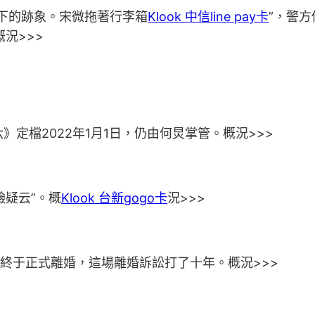
下的跡象。宋微拖著行李箱
Klook 中信line pay卡
”，警
況>>>
定檔2022年1月1日，仍由何炅掌管。概況>>>
臉疑云”。概
Klook 台新gogo卡
況>>>
終于正式離婚，這場離婚訴訟打了十年。概況>>>