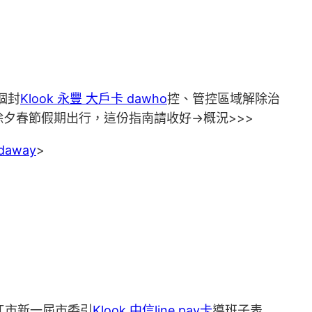
個封
Klook 永豐 大戶卡 dawho
控、管控區域解除治
：除夕春節假期出行，這份指南請收好→概況>>>
daway
>
江市新一屆市委引
Klook 中信line pay卡
導班子表