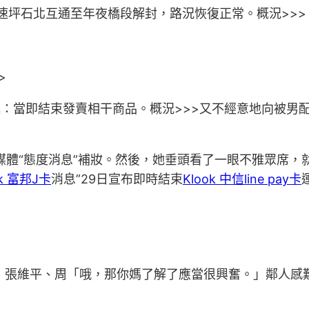
速坪石北互通至年夜橋段解封，路況恢復正常。概況>>>
>
述：當即結束發賣相干商品。概況>>>又不經意地向被男
媒體“態度消息”補妝。然後，她垂頭看了一眼不雅眾席，就
ok 富邦J卡
消息”29日宣布即時結束
Klook 中信line pay卡
：張維平、周「哦，那你媽了解了應當很興奮。」鄰人感