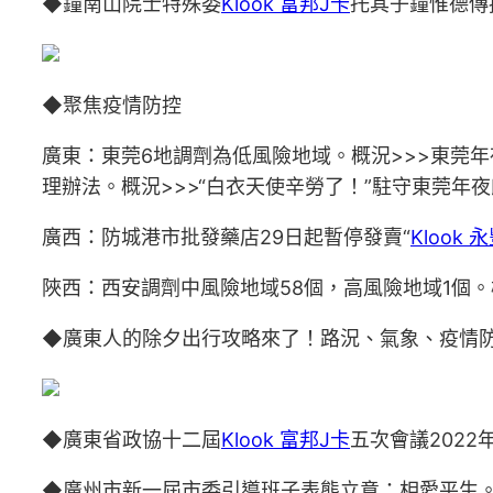
◆鐘南山院士特殊委
Klook 富邦J卡
托其子鐘惟德傳
◆聚焦疫情防控
廣東：東莞6地調劑為低風險地域。概況>>>東莞年
理辦法。概況>>>“白衣天使辛勞了！”駐守東莞年
廣西：防城港市批發藥店29日起暫停發賣“
Klook 
陜西：西安調劑中風險地域58個，高風險地域1個。
◆廣東人的除夕出行攻略來了！路況、氣象、疫情防
◆廣東省政協十二屆
Klook 富邦J卡
五次會議2022
◆廣州市新一屆市委引導班子表態立意：相愛平生。