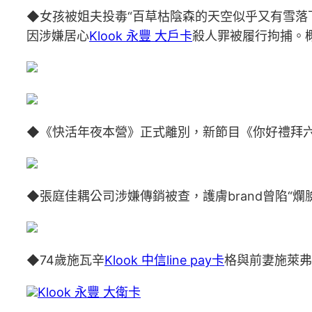
◆女孩被姐夫投毒“百草枯陰森的天空似乎又有雪落
因涉嫌居心
Klook 永豐 大戶卡
殺人罪被履行拘捕。概
◆《快活年夜本營》正式離別，新節目《你好禮拜六》
◆張庭佳耦公司涉嫌傳銷被查，護膚brand曾陷“爛
◆74歲施瓦辛
Klook 中信line pay卡
格與前妻施萊弗
Klook 永豐 大衛卡