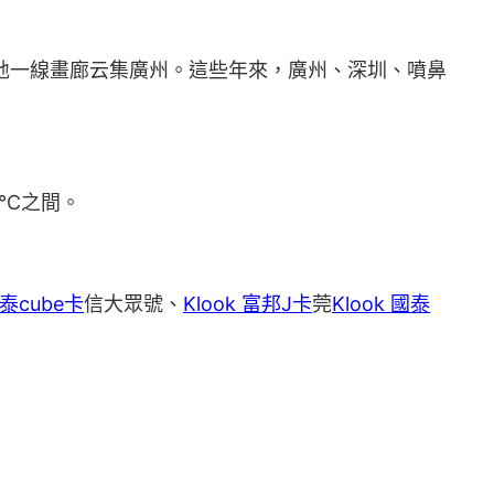
地一線畫廊云集廣州。這些年來，廣州、深圳、噴鼻
8℃之間。
國泰cube卡
信大眾號、
Klook 富邦J卡
莞
Klook 國泰