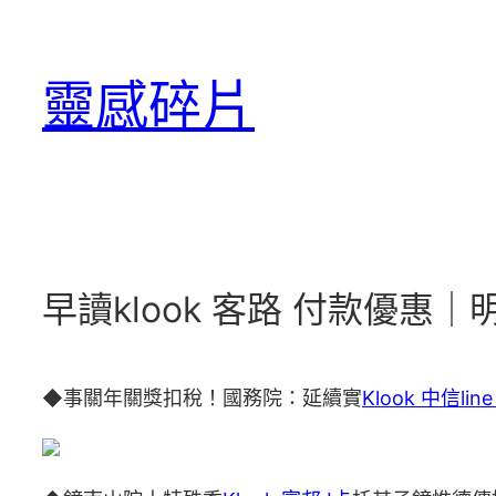
跳
至
靈感碎片
主
要
內
容
早讀klook 客路 付款優
◆事關年關獎扣稅！國務院：延續實
Klook 中信lin