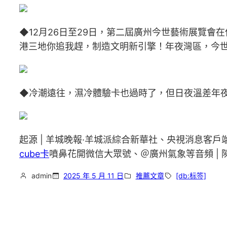
◆12月26日至29日，第二屆廣州今世藝術展覽會
港三地你追我趕，制造文明新引擎！年夜灣區，今
◆冷潮遠往，濕冷體驗卡也過時了，但日夜溫差年夜
起源 | 羊城晚報·羊城派綜合新華社、央視消息客
cube卡
噴鼻花開微信大眾號、＠廣州氣象等音頻 | 陳
admin
2025 年 5 月 11 日
推薦文章
[db:标签]