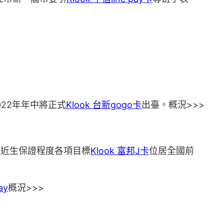
22年年中將正式
Klook 台新gogo卡
出臺。概況>>>
易近生保證程度各項目標
Klook 富邦J卡
位居全國前
ay
概況>>>