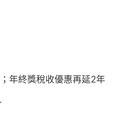
獄”；年終獎稅收優惠再延2年
>