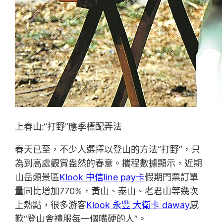
上春山:“打野”應季標配弄法
春天已至，不少人選擇以登山的方法“打野”，只
為到高處觀賞盎然的春意。攜程數據顯示，近期
山岳類景區
Klook 中信line pay卡
假期門票訂單
量同比增加770%，黃山、泰山、老君山等幾次
上熱點，很多游客
Klook 永豐 大衛卡 daway
感
歎“登山會禮服每一個嘴硬的人”。