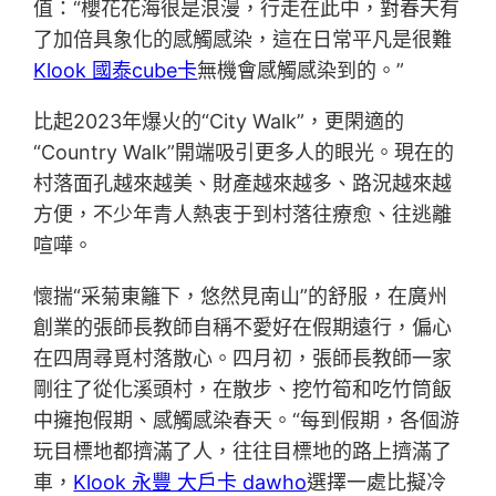
值：“櫻花花海很是浪漫，行走在此中，對春天有
了加倍具象化的感觸感染，這在日常平凡是很難
Klook 國泰cube卡
無機會感觸感染到的。”
比起2023年爆火的“City Walk”，更閑適的
“Country Walk”開端吸引更多人的眼光。現在的
村落面孔越來越美、財產越來越多、路況越來越
方便，不少年青人熱衷于到村落往療愈、往逃離
喧嘩。
懷揣“采菊東籬下，悠然見南山”的舒服，在廣州
創業的張師長教師自稱不愛好在假期遠行，偏心
在四周尋覓村落散心。四月初，張師長教師一家
剛往了從化溪頭村，在散步、挖竹筍和吃竹筒飯
中擁抱假期、感觸感染春天。“每到假期，各個游
玩目標地都擠滿了人，往往目標地的路上擠滿了
車，
Klook 永豐 大戶卡 dawho
選擇一處比擬冷