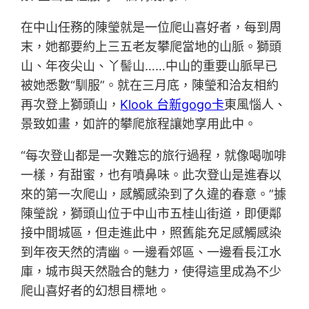
在中山任務的陳瑩就是一位爬山喜好者，每到周
末，她都要約上三五老友攀爬當地的山脈。獅頭
山、年夜尖山、丫髻山……中山的重要山脈早已
被她悉數“馴服”。就在三月底，陳瑩和洽友相約
再次登上獅頭山，
Klook 台新gogo卡
東風惱人、
景致如畫，如許的攀爬旅程讓她享用此中。
“每次登山都是一次難忘的旅行過程，就像喝咖啡
一樣，有甜蜜，也有噴鼻味。此次登山是進春以
來的第一次爬山，感觸感染到了久違的春意。”據
陳瑩說，獅頭山位于中山市五桂山街道，即便鄰
接中間城區，但走進此中，照舊能充足感觸感染
到年夜天然的清幽。一邊看郊區、一邊看長江水
庫，城市與天然融合的魅力，使得這里成為不少
爬山喜好者的幻想目標地。