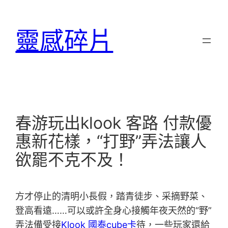
跳
至
靈感碎片
主
要
內
容
春游玩出klook 客路 付款優
惠新花樣，“打野”弄法讓人
欲罷不克不及！
方才停止的清明小長假，踏青徒步、采摘野菜、
登高看遠……可以或許全身心接觸年夜天然的“野”
弄法備受接
Klook 國泰cube卡
待，一些玩家還給