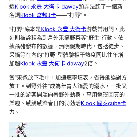
這
Klook 永豐 大衛卡 daway
類弄法起了一個新
名詞
Klook 富邦J卡
——“打野”。
“打野”底本是
Klook 永豐 大衛卡
游戲常用詞，此
刻則被詮釋為到戶外采摘野菜等“野生”行動。依
據飛豬發布的數據，清明假期時代，包括徒步、
采摘等在內的“打野”型體驗相干熱度同比往年增
加超
Klook 永豐 大衛卡 daway
2倍。
當“宋微放下毛巾，加速速率填表，省得延誤對方
放工。到野外往”成為年青人鐘愛的潮水，一批又
一批的游客開端向著野外動身，享用返璞回真的
樂趣、感觸感染春日的勃勃活
Klook 國泰cube卡
力。