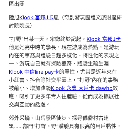
區出圈
陸旭
Klook 富邦J卡
嵐（奇創游玩團體文旅財產研
討院院長）
“打野”出某一天，宋微終於記起，
Klook 富邦J卡
他是她高中時的學長，現在游成為熱點，是游玩
內在的事務與體驗日趨多樣化、特性化的表現之
一。游玩自己就有探險獵奇、體驗生疏生涯
Klook 中信line pay卡
的屬性，尤其是近年來在
小紅書、抖音等社交平臺上，“打野”內在的事務
被縮小、增加濾鏡
Klook 永豐 大戶卡 dawho
效
應，吸引了更多年青人往體驗，從而成為擴展社
交與互動的話題。
郊外采摘、山岳景區徒步、探尋偏僻村古建
筑……部門“打聲。野”體驗具有很高的用戶黏性，