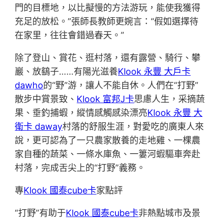
門的目標地，以比擬慢的方法游玩，能使我獲得
充足的放松。”張師長教師更婉言：“假如選擇待
在家里，往往會錯過春天。”
除了登山、賞花、逛村落，還有露營、騎行、攀
巖、放鷂子……有陽光滋養
Klook 永豐 大戶卡
dawho
的“野”游，讓人不能自休。人們在“打野”
散步中賞景致、
Klook 富邦J卡
思慮人生，采摘蔬
果、垂釣捕蝦，縱情感觸感染漂亮
Klook 永豐 大
衛卡 daway
村落的舒服生涯，對愛吃的廣東人來
說，更可認為了一只農家散養的走地雞、一棵農
家自種的蔬菜、一條水庫魚、一簍河蝦驅車奔赴
村落，完成舌尖上的“打野”義務。
專
Klook 國泰cube卡
家點評
“打野”有助于
Klook 國泰cube卡
非熱點城市及景