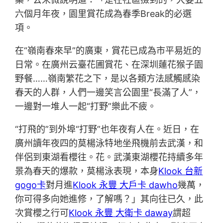
六個月年夜，園里賞花成為春季Break的必選
項。
在“嶺南春來早”的廣東，賞花已成為市平易近的
日常。在廣州云臺花圃賞花、在深圳蓮花猴子園
野餐……嶺南繁花之下，是以各類方法感觸感染
春天的人群，人們一邊笑言公園里“長滿了人”，
一邊對一堆人一起“打野”樂此不疲。
“打飛的”到外埠“打野”也年夜有人在。近日，在
廣州讀年夜四的莫楊泳特地坐飛機前去武漢，和
伴侶到東湖看櫻往。花。武漢東湖櫻花持續多年
景為春天的爆款，莫楊泳表現，本身
Klook 台新
gogo卡
對月進
Klook 永豐 大戶卡 dawho
幾萬，
你可得多向她進修，了解嗎？」其向往已久，此
次賞櫻之行可
Klook 永豐 大衛卡 daway
謂超