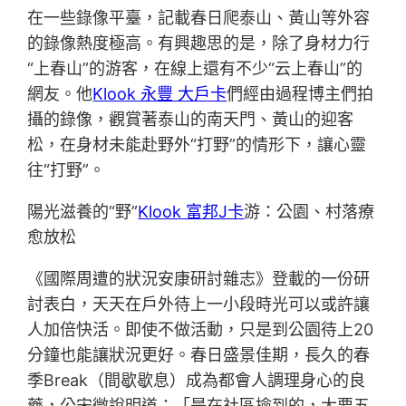
在一些錄像平臺，記載春日爬泰山、黃山等外容
的錄像熱度極高。有興趣思的是，除了身材力行
“上春山”的游客，在線上還有不少“云上春山”的
網友。他
Klook 永豐 大戶卡
們經由過程博主們拍
攝的錄像，觀賞著泰山的南天門、黃山的迎客
松，在身材未能赴野外“打野”的情形下，讓心靈
往“打野”。
陽光滋養的“野”
Klook 富邦J卡
游：公園、村落療
愈放松
《國際周遭的狀況安康研討雜志》登載的一份研
討表白，天天在戶外待上一小段時光可以或許讓
人加倍快活。即使不做活動，只是到公園待上20
分鐘也能讓狀況更好。春日盛景佳期，長久的春
季Break（間歇歇息）成為都會人調理身心的良
藥，公宋微說明道：「是在社區撿到的，大要五