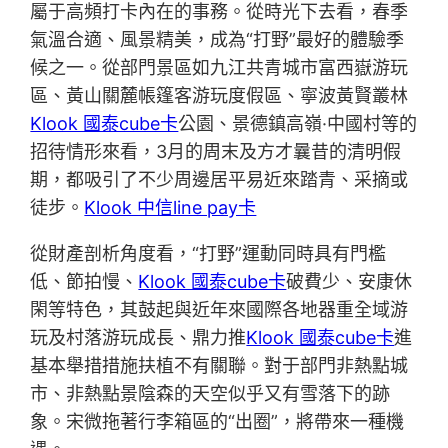
屬于高頻打卡內在的事務。從時光下去看，春季
氣溫合適、風景精美，成為“打野”最好的體驗季
候之一。從部門景區如九江共青城市富西嶽游玩
區、黃山關麓帳篷客游玩度假區、寧波黃賢叢林
Klook 國泰cube卡
公園、景德鎮高嶺·中國村等的
招待情形來看，3月的周末及方才曩昔的清明假
期，都吸引了不少周邊居平易近來踏青、采摘或
徒步。
Klook 中信line pay卡
從財產剖析角度看，“打野”運動同時具有門檻
低、節拍慢、
Klook 國泰cube卡
破費少、安康休
閑等特色，其鼓起與近年來國際各地器重全域游
玩及村落游玩成長、鼎力推
Klook 國泰cube卡
進
基本舉措措施扶植不有關聯。對于部門非熱點城
市、非熱點景陰森的天空似乎又有雪落下的跡
象。宋微拖著行李箱區的“出圈”，將帶來一種機