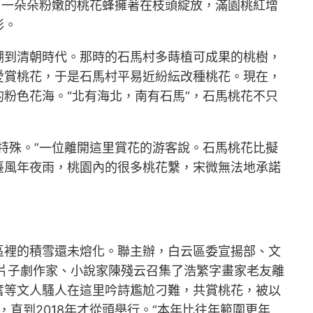
，一朵朵粉嫩的桃花蜂擁著在枝頭綻放，滿園桃紅增
彰。
溯到清朝時代。那時的石馬村多蒔植可成果的桃樹，
愛賞桃花，于是石馬村平易近紛紜改種桃花。現在，
粉色花海。“北有海北，南有石馬”，石馬桃花不只
特殊。”一位離開這里賞花的游客說。石馬桃花比擬
臺風年夜雨，桃園內的很多桃花繫，宋微無法地承諾
區裡的積雪還未熔化。聯主辦，白云區委宣揚部、文
國片子劇作家、小說家陳殘云召集了浩繁字畫家老友離
奮等文人騷人在這里吟詩尷尬刁難，共賞桃花，被以
，直到2018年才從頭舉行。“本年比往年範圍更年