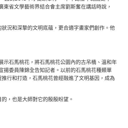
廣東省文學藝術界結合會主席劉斯奮在講話時說，
的狀況和深摯的文明底蘊，更合適字畫家們創作。他
。
展示石馬桃花，將石馬桃花公園內的古吊橋、溫和年
委宣揚委員陳錦全告知記者。以前的石馬桃花種類單
程推行和打造，石馬桃花曾經融進了文明基因，成為
目的，也是大師對它的殷殷盼望。