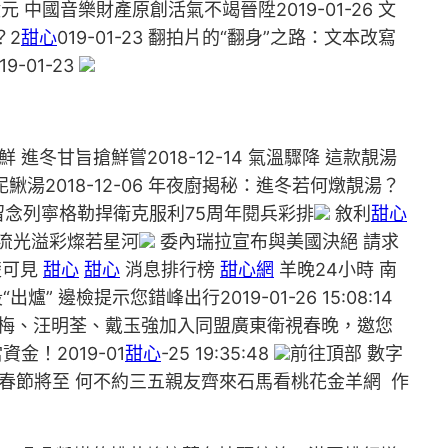
 中國音樂財產原創活氣不竭晉陞2019-01-26 文
？2
甜心
019-01-23 翻拍片的“翻身”之路：文本改寫
-01-23
鮮 進冬甘旨搶鮮嘗2018-12-14 氣溫驟降 這款靚湯
泥鰍湯2018-12-06 年夜廚揭秘：進冬若何燉靚湯？
念列寧格勒捍衛克服利75周年閱兵彩排
敘利
甜心
流光溢彩燦若星河
委內瑞拉宣布與美國決絕 請求
楚可見
甜心
甜心
消息排行榜
甜心網
羊晚24小時 南
爐” 邊檢提示您錯峰出行2019-01-26 15:08:14
5 殷秀梅、汪明荃、戴玉強加入同盟廣東衛視春晚，邀您
資金！2019-01
甜心
-25 19:35:48
前往頂部 數字
 春節將至 何不約三五親友齊來石馬看桃花金羊網 作