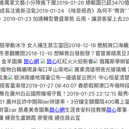
家文藝小分隊進下層2019-01-26 總範圍已超3470億元
成長注進新活氣2019-01-24 《啥是佩奇》為何不“帶貨”
2019-01-23 加速轉型豐盛業態 云南，讓游客留上去2019
天四肢舉動冰冷 女人攝生莫忘當回2018-12-18 脆鯇爽口海蠣
一口冬意翻騰間2018-12-10 想解救白發脫發？嘗嘗黃精黑豆
金羊圖庫
甜心網
甜心
紅紅火火迎新春
俄羅斯舉辦留
植物白鵜鶘現身海口羊山濕地
廣東清遠現夜光玻璃橋 
氣象
歐洲南邊地理臺公布一遠遠星云照片 中心恒星清
客量漸增2019-01-27 08:40:07 春節假期港口岑嶺時段“出
廣州白云國際機場守舊！2019-01-25 22:12:1
44:51 廣州反詐中間與lier拼速率，3分鐘全額攔阻400萬上當
富car 房產美食圖集
甜心網
生涯食安科技教導
甜心
軍事
宋昀瀟 練習生盧錦霞 廖雯禧 通信員云宣