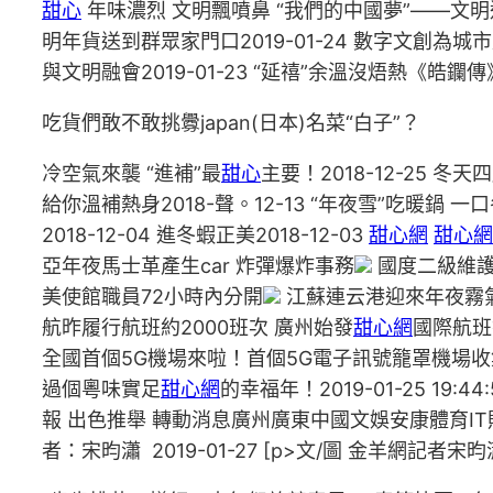
甜心
年味濃烈 文明飄噴鼻 “我們的中國夢”——文明進萬
明年貨送到群眾家門口2019-01-24 數字文創為城市
與文明融會2019-01-23 “延禧”余溫沒焐熱《皓鑭傳》
吃貨們敢不敢挑釁japan(日本)名菜“白子”？
冷空氣來襲 “進補”最
甜心
主要！2018-12-25 冬
給你溫補熱身2018-聲。12-13 “年夜雪”吃暖鍋 
2018-12-04 進冬蝦正美2018-12-03
甜心網
甜心網
亞年夜馬士革產生car 炸彈爆炸事務
國度二級維護
美使館職員72小時內分開
江蘇連云港迎來年夜霧
航昨履行航班約2000班次 廣州始發
甜心網
國際航班搭
全國首個5G機場來啦！首個5G電子訊號籠罩機場收集在
過個粵味實足
甜心網
的幸福年！2019-01-25 19:
報 出色推舉 轉動消息廣州廣東中國文娛安康體育IT財
者：宋昀瀟 2019-01-27 [p>文/圖 金羊網記者