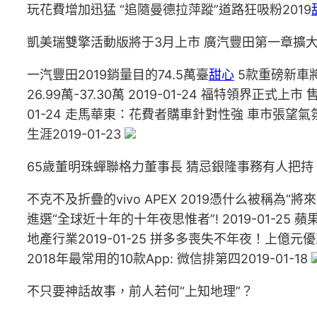
玩花費增加迅猛 “追隨曼德拉萍蹤”道路狂吸粉2019
凱美瑞雙擎活動版將于3月上市 廣汽豐田第一章擴
一汽豐田2019銷量目的74.5萬臺
甜心
5款重磅新車將上市
26.99萬-37.30萬 2019-01-24 福特領界正式
01-24 走馬華東：花費者購車針對性強 車市張望氣氛濃
生涯2019-01-23
65歲董明珠蟬聯格力董事長 猜忌銀隆事務有人把持
不克不及折疊的vivo APEX 2019憑什么被稱為“將來手
進選“全球近十年的十年夜思惟者”! 2019-01-25
地產行業2019-01-25 拼多多喪失不年夜！上億元優惠
2018年最常用的10款App: 微信排第四2019-01-18
不只要神話故事，前人若何“上知地理”？