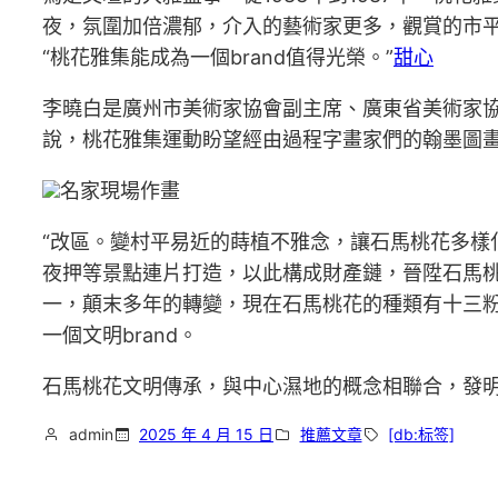
夜，氛圍加倍濃郁，介入的藝術家更多，觀賞的市
“桃花雅集能成為一個brand值得光榮。”
甜心
李曉白是廣州市美術家協會副主席、廣東省美術家
說，桃花雅集運動盼望經由過程字畫家們的翰墨圖
名家現場作畫
“改區。變村平易近的蒔植不雅念，讓石馬桃花多
夜押等景點連片打造，以此構成財產鏈，晉陞石馬
一，顛末多年的轉變，現在石馬桃花的種類有十三
一個文明brand。
石馬桃花文明傳承，與中心濕地的概念相聯合，發
admin
2025 年 4 月 15 日
推薦文章
[db:标签]