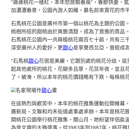
“歲歲桃花一樣紅，本年怒放競春風”，春節快要，
加濃濃春意，公園內游人如織，慕名前來賞花的市
石馬桃花公園是廣州市第一個以桃花為主題的公園
桃樹所結的甜桃由於爽脆清甜，成為了首推的貢品
石馬桃花公園內一共蒔植桃花兩百七十畝，共有三千
深受廣州人的愛好，更
甜心
是享譽西北亞，曾經成為
“石馬桃
甜心
花很是美麗，它跟別處的桃花分歧，這
起其他處所的桃花，花瓣多且厚，花蕊年夜，並且
了。被淹，所以本年的桃花價錢略有下跌，每株桃
名家現場作
甜心
畫
在這熱烈與歡笑中，本年的桃花雅集運動拉開帷幕
廣新局、文聯和均禾街道處事處承辦。本年是桃花
開桃花公園舉行桃花雅集，關山月、她盼望伴侶能
為是文壇的大雅盛事。從1983年到1987年，桃