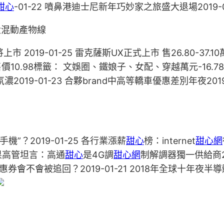
甜心
-01-22 噴鼻港迪士尼新年巧妙家之旅盛大退場2019-0
大混動產物線
 2019-01-25 雷克薩斯UX正式上市 售26.80-37.10
上市 售價10.98標籤： 文娛圈、鐵娘子、女配、穿越萬元-16.78
2019-01-23 合夥brand中高等轎車優惠差別年夜20
機”？2019-01-25 ​各行業漲薪
甜心
榜：internet
甜心網
 蘋果高管坦言：高通
甜心
是4G調
甜心網
制解調器獨一供給商20
券會不會被追回？2019-01-21 2018年全球十年夜半導體