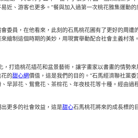
平易近、游客也更多。”餐與加入過第一次桃花雅集運動的
協會委員，在他看來，此刻的石馬桃花圃有了更好的周遭
畫來繪制這個時期的美妙，用現實舉動配合社會主義村落
樣化，打造桃花插花和盆景藝術，讓字畫家以書畫的情勢來
桃花的
甜心網
價值，這是我們的目的。”石馬經濟聯社黨
粉、早菲花、鴛鴦花、茶棕花、年夜枝花等十種。經由過
明出更多的社會效益，這是
甜心
石馬桃花將來的成長標的