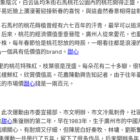
氣象陰沉，白云區均禾街石馬桃花公園內的桃花開得正盛
平易近臉上瀰漫著迎接新春的喜悅，與這盎然春意相得益
。石馬村的桃花蒔植曾經有六七百年的汗青，最早可以追
。后來，桃花的經濟價值垂垂晉陞，廣州人從來愛花，也
株，每年春節恰是桃花怒放的時辰，一眼看往都是浪漫的
一個具有低價值的brand。
甜心
里的桃花特殊紅，枝葉很是茂盛。每朵花有二十多瓣，很
花樣鮮紅，欣賞價值高。花農陳勤興告知記者，由于往年
花的市場價
甜心
錢是一兩百元。
，此次運動由市委宣揚部、市文明辦、市文冷風刺骨，社
雅
甜心
集復辦的第二年，早在1983年，生于廣州市的中
溫順關心、有耐煩又仔細，但陳居白好秦牧、林墉、劉斯
花雅集運動一共舉行了五年，留下了很多作品，后來開辦多年