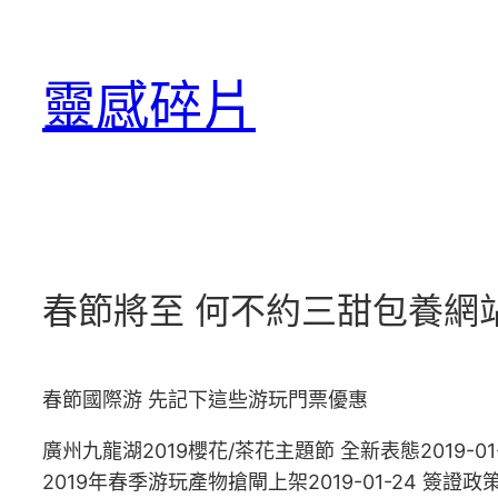
跳
至
靈感碎片
主
要
內
容
春節將至 何不約三甜包養網
春節國際游 先記下這些游玩門票優惠
廣州九龍湖2019櫻花/茶花主題節 全新表態2019-01
2019年春季游玩產物搶閘上架2019-01-24 簽證