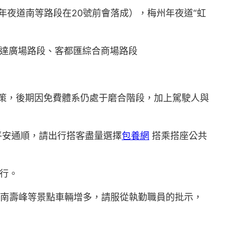
年夜道南等路段在20號前會落成），梅州年夜道“虹
萬達廣場路段、客都匯綜合商場路段
政策，後期因免費體系仍處于磨合階段，加上駕駛人與
安通順，請出行搭客盡量選擇
包養網
搭乘搭座公共
行。
口南壽峰等景點車輛增多，請服從執勤職員的批示，