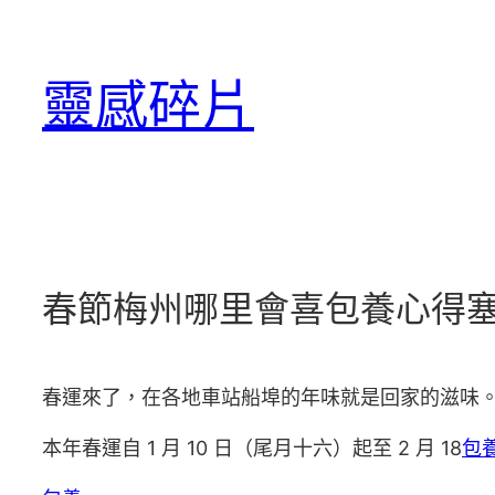
跳
至
靈感碎片
主
要
內
容
春節梅州哪里會喜包養心得
春運來了，在各地車站船埠的年味就是回家的滋味
本年春運自 1 月 10 日（尾月十六）起至 2 月 18
包