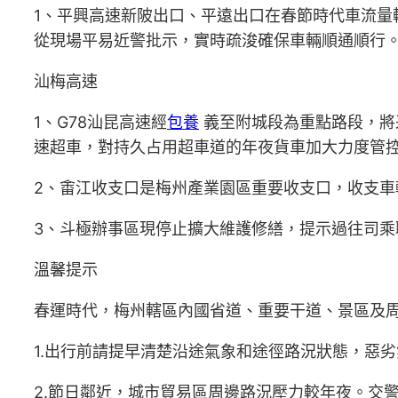
1、平興高速新陂出口、平遠出口在春節時代車流
從現場平易近警批示，實時疏浚確保車輛順通順行
汕梅高速
1、G78汕昆高速經
包養
義至附城段為重點路段，將
速超車，對持久占用超車道的年夜貨車加大力度管
2、畬江收支口是梅州產業園區重要收支口，收支車
3、斗極辦事區現停止擴大維護修繕，提示過往司乘職
溫馨提示
春運時代，梅州轄區內國省道、重要干道、景區及
1.出行前請提早清楚沿途氣象和途徑路況狀態，惡
2.節日鄰近，城市貿易區周邊路況壓力較年夜。交