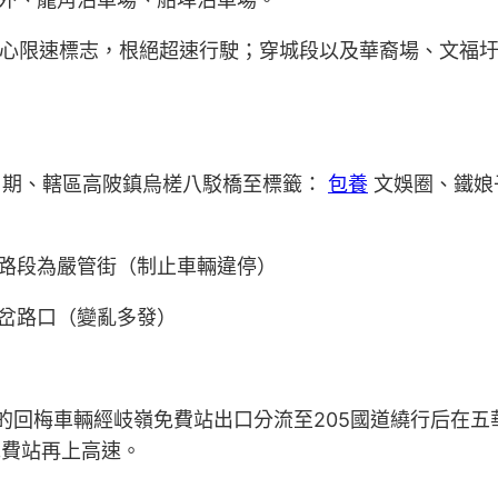
心限速標志，根絕超速行駛；穿城段以及華裔場、文福圩鎮等限
1期、轄區高陂鎮烏槎八駁橋至標籤：
包養
文娛圈、鐵娘
路段為嚴管街（制止車輛違停）
岔路口（變亂多發）
的回梅車輛經岐嶺免費站出口分流至205國道繞行后在
免費站再上高速。