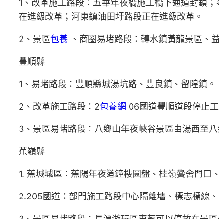
1、改革施工路段：五華年夜橋施工橋下通道封鎖；
在進級改革；河東鎮油田圩路段正在進級改革。
2、景區
包養
、商圈易堵路段：轉水鎮黃龍景區、益
豐順縣
1、易堵路段：豐順縣城湯坑路、豐良鎮、留隍鎮。
2、改革施工路段：2
包養網
06國道豐順道段停止
3、景區易堵路段：八鄉山年夜峽谷景區由湯西至八
蕉嶺縣
1. 蕉城城區：蕉陽年夜道鐘樓圓盤、桂嶺黌舍門
2.205國道：部門施工路段中心隔離墻、標志標
3、景區易堵路段：長潭游玩區車輛可以停放在景區