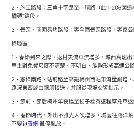
2、施工路段：三角十字路至中環路（此中206國
橋頭”路段。
3、景區、商圈易堵路段：客全國景區路段、客家
梅縣區
1、春節到來之際，返村夫流車流增多，城西高速出
車主對免費尺度不清楚、不明白，能夠形成高速公
2、憲梓南路、站前路至高鐵梅州西站車流量劇增
路況東西或由親朋接送，并服從現場交警批示。
3、節前、節后梅州年夜橋至錠子橋有遠程摩托車
4、春節時代，外出不雅光人次增多，城區往雁洋
不要
包養網
亂停亂放。