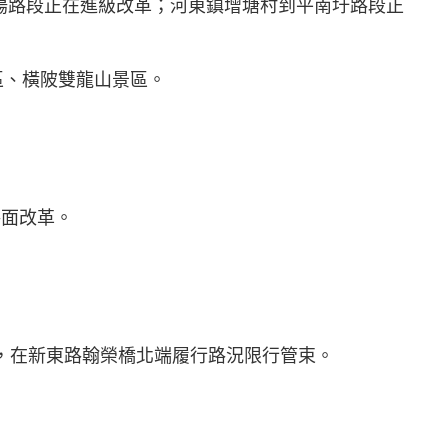
華陽路段正在進級改革；河東鎮增塘村到平南圩路段正
區、橫陂雙龍山景區。
路面改革。
，在新東路翰榮橋北端履行路況限行管束。