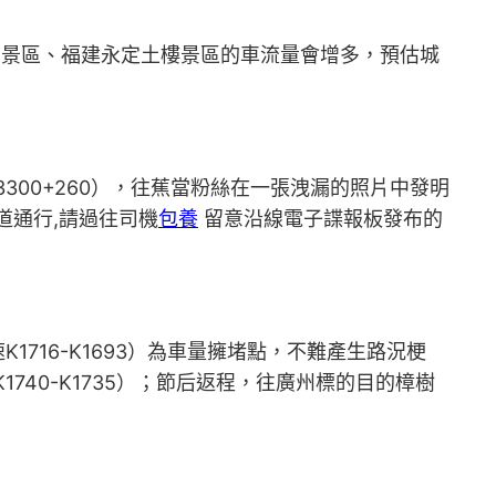
景區、福建永定土樓景區的車流量會增多，預估城
3300+260），往蕉當粉絲在一張洩漏的照片中發明
車道通行,請過往司機
包養
留意沿線電子諜報板發布的
K1716-K1693）為車量擁堵點，不難產生路況梗
40-K1735）；節后返程，往廣州標的目的樟樹