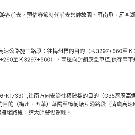
游客前去，預估春節時代前去葉帥故園、雁南飛、雁叫湖
速公路施工路段：往梅州標的目的（Ｋ3297+560至Ｋ
0+260至Ｋ3297+560），兩邊向封鎖應急車道,保存兩
6-K1733）,往南方向安流往橫陂標的目的（G35濟廣高速
的（梅州、五華）華陽至樟樹塘互通路段（濟廣高速K17
為車輛擁堵路段，請大師警惕駕駛。