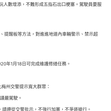
玩人數增添，不難形成五指石出口梗塞。駕駛員要服
、提醒板等方法，對進進地道內車輛警示、禁示超
0年1月18日可完成維護修繕任務。
此梅州交警提示寬大群眾：
，謹嚴駕駛。
，請遵從交警批示，不強行加塞，不爭道搶行。