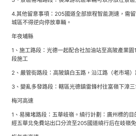
4.其他留意事項：205國道全部旅程智能測速，需留
城區不得逆向停放車輛。
年夜埔縣
1、施工路段：光德一起配合社加油站至高陂產業園
段施工
2、嚴管街路段：高陂鎮白玉路，沿江路（老市場）
3、變亂多發路段：轄區光德鎮雷鋒村往富嶺下漳三
梅河高速
1、易擁堵路段：五華岐嶺。繞行計劃：廣州標的目
經五華北免費站出口分流至205國道繞行后在岐嶺