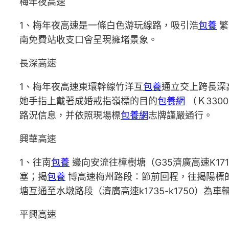
梅年夜高速
1、梅年夜高速是一條白色游玩線路，吸引浩
包養
繁
南免費站收支口會呈現擁堵景象。
長深高速
1、梅年夜高速東環幹線竹洋互
包養
通立交上跨長深高
她手指上戴著成婚戒指嶺標的目的
包養網
（Ｋ330
路況信息，并依照現場標
包養網
志牌謹嚴通行。
興華高速
1、往南
包養
邊向安流往樟樹塘（G35濟廣高速K171
塞；揭
包養
博高速梅州路段：節前回程，往揭陽標的目
塘互通至水墩路段（濟廣高速k1735-k1750）
平興高速