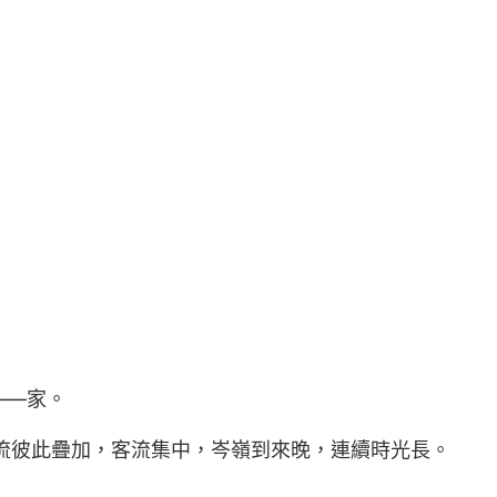
——家。
工流彼此疊加，客流集中，岑嶺到來晚，連續時光長。