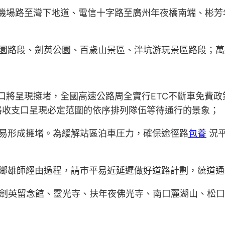
道機場路至灣下地道、電信十字路至廣州年夜橋南端、彬芳
公園路段、劍英公園、百歲山景區、泮坑游玩景區路段；
口將呈現擁堵，全國高速公路周全實行ETC不斷車免費
路收支口呈現必定范圍的依序排列隊伍等待通行的景象；
，易形成擁堵。為緩解站區泊車圧力，確保途徑路
包養
況平
返鄉雄師經由過程，請市平易近延遲做好道路計劃，繞道通
葉劍英留念館、靈光寺、扶年夜佛光寺、南口麓湖山、松