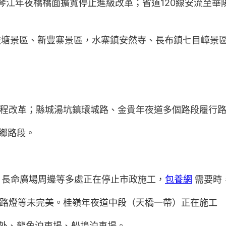
琴江年夜橋橋面擴寬停止進級改革；省道120線安流至
塘景區、新豐寨景區，水寨鎮安然寺、長布鎮七目嶂景
工程改革；縣城湯坑鎮環城路、金貴年夜道多個路段履行
鄉路段。
口、長命廣場周邊等多處正在停止市政施工，
包養網
需要時
線、路燈等未完美。桂嶺年夜道中段（天橋一帶）正在施工
外、龍角泊車場、船埠泊車場。