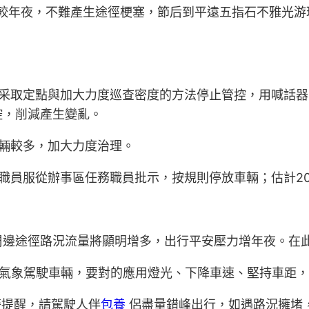
量較年夜，不難產生途徑梗塞，節后到平遠五指石不雅光游
。
采取定點與加大力度巡查密度的方法停止管控，用喊話器
控，削減產生變亂。
輛較多，加大力度治理。
員服從辦事區任務職員批示，按規則停放車輛；估計202
周邊途徑路況流量將顯明增多，出行平安壓力增年夜。在
劣氣象駕駛車輛，要對的應用燈光、下降車速、堅持車距
警提醒，請駕駛人伴
包養
侶盡量錯峰出行，如遇路況擁堵