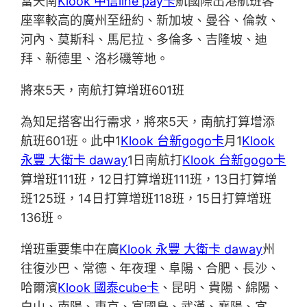
當天南
Klook 中信line pay卡
航國際出港航班客
座率較高的廣州至紐約、新加坡、曼谷、倫敦、
河內、莫斯科、馬尼拉、多倫多、吉隆坡、迪
拜、新德里、洛杉磯等地。
將來5天，南航打算增班601班
為知足搭客出行需求，將來5天，南航打算增添
航班601班。此中1
Klook 台新gogo卡
月1
Klook
永豐 大衛卡 daway
1日南航打
Klook 台新gogo卡
算增班111班，12日打算增班111班，13日打算增
班125班，14日打算增班118班，15日打算增班
136班。
增班重要集中在廣
Klook 永豐 大衛卡 daway
州
往復沙巴、常德、年夜理、阜陽、合肥、長沙、
哈爾濱
Klook 國泰cube卡
、昆明、貴陽、綿陽、
白山、南陽、東京、富國島、武漢、襄陽、宜