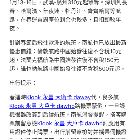
1月13-16日，武漢-廣州310元起等等。深圳到長
春、哈爾濱、年夜連、牡丹江、齊齊哈爾等航
路，在春運首周座位剩余也較多，且扣頭較年
夜。
針對春節后飛往歐洲的航班，南航也已放出最新
優惠價錢：倫敦航路中國始發往復不含稅10元
起，法蘭克福航路中國始發往復不含稅150元
起，維也納航路中國始發往復不含稅500元起。
出行提示：
春運時
Klook 永豐 大衛卡 daway
代，良多航
Klook 永豐 大戶卡 dawho
路機票緊俏，一旦誤
機很難改簽到后續航班。南航溫馨提醒，搭客購
票前留意檢
Klook 永豐 大戶卡 dawho
討應用有
用證件停止購票，出行前留意檢討并攜帶伺機證