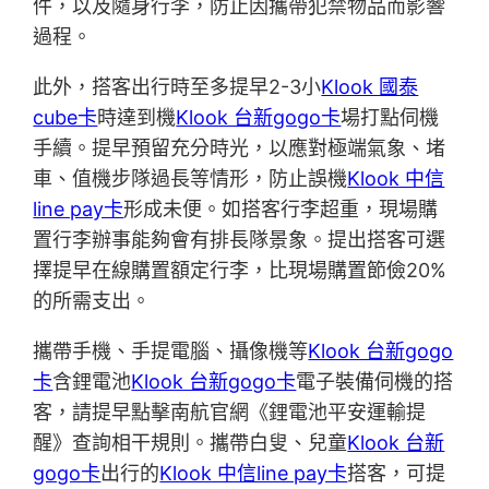
件，以及隨身行李，防止因攜帶犯禁物品而影響
過程。
此外，搭客出行時至多提早2-3小
Klook 國泰
cube卡
時達到機
Klook 台新gogo卡
場打點伺機
手續。提早預留充分時光，以應對極端氣象、堵
車、值機步隊過長等情形，防止誤機
Klook 中信
line pay卡
形成未便。如搭客行李超重，現場購
置行李辦事能夠會有排長隊景象。提出搭客可選
擇提早在線購置額定行李，比現場購置節儉20%
的所需支出。
攜帶手機、手提電腦、攝像機等
Klook 台新gogo
卡
含鋰電池
Klook 台新gogo卡
電子裝備伺機的搭
客，請提早點擊南航官網《鋰電池平安運輸提
醒》查詢相干規則。攜帶白叟、兒童
Klook 台新
gogo卡
出行的
Klook 中信line pay卡
搭客，可提