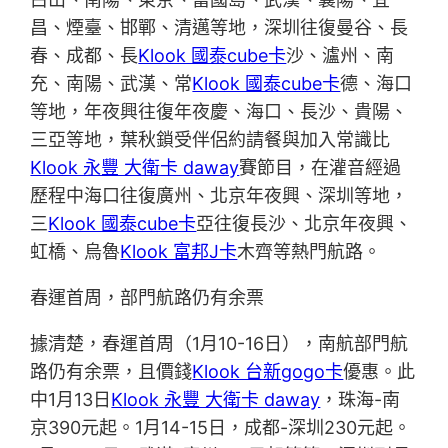
昌、煙臺、邯鄲、清邁等地，深圳往復曼谷、長
春、成都、長
Klook 國泰cube卡
沙、瀘州、南
充、南陽、武漢、常
Klook 國泰cube卡
德、海口
等地，年夜興往復年夜慶、海口、長沙、貴陽、
三亞等地，葉秋鎖受伴侶約請餐與加入常識比
Klook 永豐 大衛卡 daway
賽節目，在灌音經過
歷程中海口往復廣州、北京年夜興、深圳等地，
三
Klook 國泰cube卡
亞往復長沙、北京年夜興、
虹橋、烏魯
Klook 富邦J卡
木齊等熱門航路。
春運首周，部門航路仍有余票
據清楚，春運首周（1月10-16日），南航部門航
路仍有余票，且價錢
Klook 台新gogo卡
優惠。此
中1月13日
Klook 永豐 大衛卡 daway
，珠海-南
京390元起。1月14-15日，成都-深圳230元起。