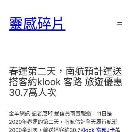
跳
至
靈感碎片
主
要
內
容
春運第二天，南航預計運送
搭客約klook 客路 旅遊優惠
30.7萬人次
金羊網訊 記者唐珩 通信員南宣報道：11日是
2020年春運的第二天，南航估計全天履行航班
2000余班次，輸送搭客約30.7
Klook 富邦J卡
萬