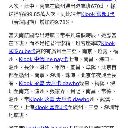
人次。此中，南航在廣州進出港航班670班，輸
送搭客約9.85萬人次，同比往年
Klook 富邦J卡
（春運同期）增加約9.78%。
當天南航國際出港航日常平凡這個時辰，她應當
在下班，而不是拖著行李箱，班客座率較
Klook
國泰cube卡
高的有廣州至三亞、南京、遵義、福
州、
Klook 中信line pay卡
上海、南昌、海口、
溫州、長沙、湛江、畢節、宜昌、阜陽，北京首
都至贛州、南寧、深圳、珠海，北京年夜興至長
春、
Klook 永豐 大戶卡 dawho
煙臺、揭陽，深
圳至南充、瀘州、張家界、貴陽、南昌、常德、
溫州、常
Klook 永豐 大戶卡 dawho
州、武漢、
三亞，上海
Klook 富邦J卡
至廣州、三亞、深圳等
地航班。