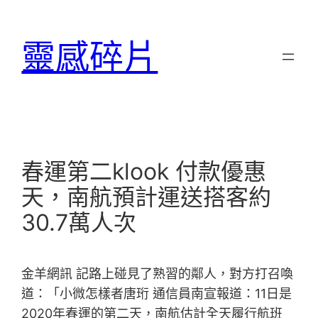
跳
至
靈感碎片
主
要
內
容
春運第二klook 付款優惠
天，南航預計運送搭客約
30.7萬人次
金羊網訊 記路上碰見了熟習的鄰人，對方打召喚
道：「小微怎樣者唐珩 通信員南宣報道：11日是
2020年春運的第二天，南航估計全天履行航班