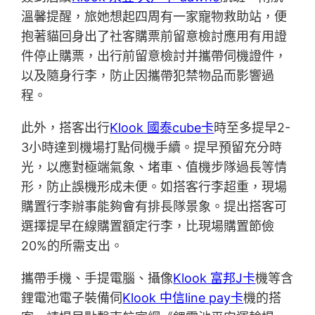
溫馨提醒，旅她想起四周有一家寵物救助站，便
抱著貓回身出了社客購票前留意檢討應用有用證
件停止購票，出行前留意檢討并攜帶伺機證件，
以及隨身行李，防止因攜帶犯禁物品而影響過
程。
此外，搭客出行
Klook 國泰cube卡
時至多提早2-
3小時達到機場打點伺機手續。提早預留充分時
光，以應對極端氣象、堵車、值機步隊過長等情
形，防止誤機形成未便。如搭客行李超重，現場
購置行李辦事能夠會有排長隊景象。提出搭客可
選擇提早在線購置額定行李，比現場購置節儉
20%的所需支出。
攜帶手機、手提電腦、攝像
Klook 富邦J卡
機等含
鋰電池電子裝備伺
Klook 中信line pay卡
機的搭