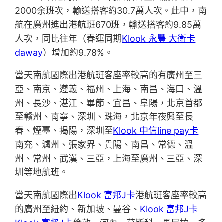
2000余班次，輸送搭客約30.7萬人次。此中，南
航在廣州進出港航班670班，輸送搭客約9.85萬
人次，同比往年（春運同期
Klook 永豐 大衛卡
daway
）增加約9.78%。
當天南航國際出港航班客座率較高的有廣州至三
亞、南京、遵義、福州、上海、南昌、海口、溫
州、長沙、湛江、畢節、宜昌、阜陽，北京首都
至贛州、南寧、深圳、珠海，北京年夜興至長
春、煙臺、揭陽，深圳至
Klook 中信line pay卡
南充、瀘州、張家界、貴陽、南昌、常德、溫
州、常州、武漢、三亞，上海至廣州、三亞、深
圳等地航班。
當天南航國際出
Klook 富邦J卡
港航班客座率較高
的廣州至紐約、新加坡、曼谷、
Klook 富邦J卡