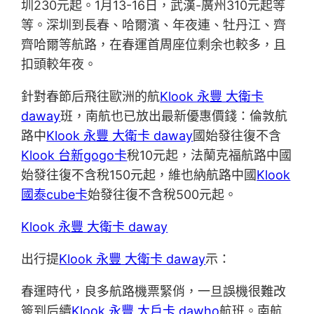
圳230元起。1月13-16日，武漢-廣州310元起等
等。深圳到長春、哈爾濱、年夜連、牡丹江、齊
齊哈爾等航路，在春運首周座位剩余也較多，且
扣頭較年夜。
針對春節后飛往歐洲的航
Klook 永豐 大衛卡
daway
班，南航也已放出最新優惠價錢：倫敦航
路中
Klook 永豐 大衛卡 daway
國始發往復不含
Klook 台新gogo卡
稅10元起，法蘭克福航路中國
始發往復不含稅150元起，維也納航路中國
Klook
國泰cube卡
始發往復不含稅500元起。
Klook 永豐 大衛卡 daway
出行提
Klook 永豐 大衛卡 daway
示：
春運時代，良多航路機票緊俏，一旦誤機很難改
簽到后續
Klook 永豐 大戶卡 dawho
航班。南航