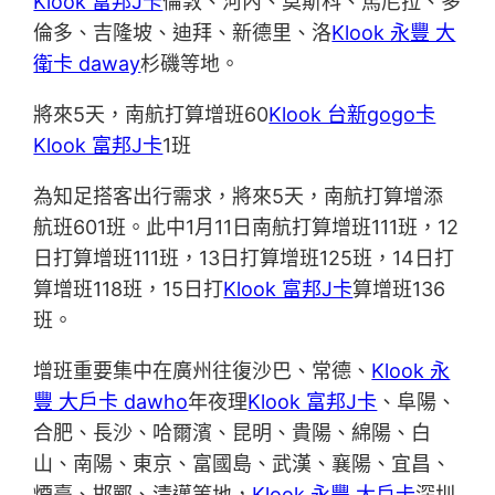
Klook 富邦J卡
倫敦、河內、莫斯科、馬尼拉、多
倫多、吉隆坡、迪拜、新德里、洛
Klook 永豐 大
衛卡 daway
杉磯等地。
將來5天，南航打算增班60
Klook 台新gogo卡
Klook 富邦J卡
1班
為知足搭客出行需求，將來5天，南航打算增添
航班601班。此中1月11日南航打算增班111班，12
日打算增班111班，13日打算增班125班，14日打
算增班118班，15日打
Klook 富邦J卡
算增班136
班。
增班重要集中在廣州往復沙巴、常德、
Klook 永
豐 大戶卡 dawho
年夜理
Klook 富邦J卡
、阜陽、
合肥、長沙、哈爾濱、昆明、貴陽、綿陽、白
山、南陽、東京、富國島、武漢、襄陽、宜昌、
煙臺、邯鄲、清邁等地，
Klook 永豐 大戶卡
深圳