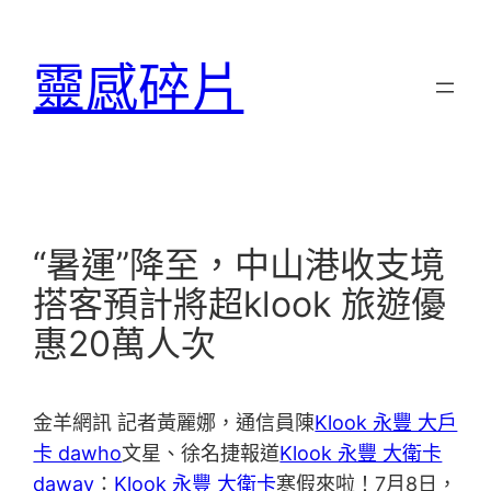
跳
至
靈感碎片
主
要
內
容
“暑運”降至，中山港收支境
搭客預計將超klook 旅遊優
惠20萬人次
金羊網訊 記者黃麗娜，通信員陳
Klook 永豐 大戶
卡 dawho
文星、徐名捷報道
Klook 永豐 大衛卡
daway
：
Klook 永豐 大衛卡
寒假來啦！7月8日，