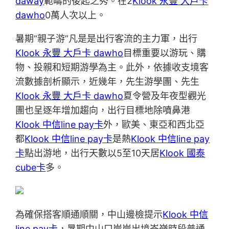
daway
範疇的後起之秀。在2
Klook 永豐 大戶卡
dawho
0萬人次以上。
暑期“親子游”凡是是出行客流的主力軍，出行
Klook 永豐 大戶卡 dawho
目標重要以游玩、購
物、投親和短期游學為主。此外，依據收支境客
流數據剖析顯示，近幾年，先生游學團、先生
Klook 永豐 大戶卡 dawho
夏令營及年夜型觀光
團也呈逐年增加趨向，出行目標地除噴鼻港
Klook 中信line pay卡
外，歐美、東亞和西北亞
都
Klook 中信line pay卡
是熱
Klook 中信line pay
卡
點出游地，出行天數以5至10天居
Klook 國泰
cube卡
多。
為確保搭客順通順關，中山邊檢提示
Klook 中信
line pay卡
，暑期中山口岸岸出境岑嶺時段普通