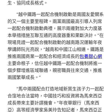
生、協同成長格式。
“越中鐵路一起配合機制啟動是兩國友愛關系
的又一個主要里程碑。兩黨兩國最高引導人列席
一起配合機制啟動典禮，展示兩邊對加大力度基
本舉措措施互聯互通的高度器重和果斷決計。”在
現場見證一起配合機制啟動的越南路況運輸年夜
學講師阮光亮說，“越南和中國江山相連。鐵路是
推進兩國商業一起配合和經濟成長的
包養甜心網
主要命根子，信任越中鐵路一起配合機制將進一
個步驟增進區域聯通，親密職員往來交通，推進
兩國繁華成長。”
“馬中兩國配合打造地域新質生孩子力一起配
合窪地合法當時，中國技巧和投資將為馬來西亞
成長帶來主要計謀機會。”年夜華銀行（馬來西
亞）高等經濟學家吳美玲告知記者，馬來西亞正