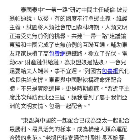
泰國泰中“一帶一路”研討中間主任威倫·披差
翁帕迪說，以後，有的國度奉行單邊主義、維護
主義，試圖將人類社會帶回森林時期，人類文明
正遭受史無前例的挑釁。共建“一帶一路”建議讓
東盟和中國完成了史無前例的互聯互通，輔助東
友邦家扶植了高
包養網
速鐵路，樹立了光伏、電
動car 財產鏈供給鏈，為東盟娘是姑娘，一會兒
還要給夫人端茶，事不宜遲。”列國古
包養網
代化
成長供給支撐。東盟與中國聯袂構建命運配合
體，不只是實際選擇，更是時期謎底。“習近平主
席此次拜訪西北亞三國，讓我看到了屬于我們亞
洲的文明友情、包涵一起配合。”
“東盟與中國的一起配合已成為亞太一起配合
最勝利、最具活氣的樣本，成為構建人類命運配
合體的典范。”老撾巴特寮通信社副社長西婉賽·