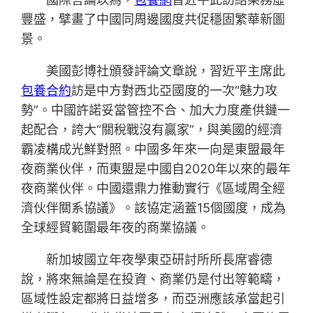
豐盛，擘畫了中國同周邊國度共促穩固繁華新圖
景。
美國彭博社頒發評論文章說，習近平主席此
包養合約
訪是中方對西北亞國度的一次“魅力攻
勢”。中國許諾妥當管控不合、加大力度產供鏈一
起配合，誇大“關稅戰沒有贏家”，與美國的經濟
霸凌構成光鮮對照。中國多年來一向是東盟最年
夜商業伙伴，而東盟是中國自2020年以來的最年
夜商業伙伴。中國還鼎力推動實行《區域周全經
濟伙伴關系協議》。該協定涵蓋15個國度，成為
全球經貿範圍最年夜的商業協議。
新加坡國立年夜學東亞研討所所長席睿德
說，將來無論是在投資、商業仍是付出等範疇，
區域性設定都將日益增多，而亞洲應該承當起引