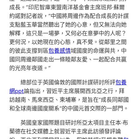
成長。”印尼智庫東盟南洋基金會主席班邦·蘇爾
約諾對記者說，“中國將周邊作為配合成長的計謀
支點藍玉華當然聽出了她的心意，但又無法向她
解釋，這只是一場夢，又何必在意夢中的人呢？
更何況，以她現在的心態，真不覺。從鄰里之間
的彼此支撐到區
包養感情
域國度的命運與共，中
國同周邊鄰國走出一條睦鄰友愛、一起配合共贏
的光亮年夜道。”
總部位于英國倫敦的國際計謀研討所評
包養
網ppt
論指出，習近平主席展開西北亞之行，拜
訪越南、馬來西亞、柬埔寨，是旨在“成長同鄰國
和全球南邊國度關系”的中國元首交際的一部門。
英國皇家國際題目研討所亞太項目主任本·布
蘭德在社交媒體上就習近平主席此訪頒發評論