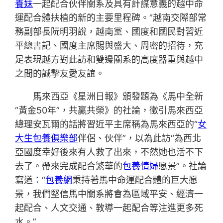
養妹
一起配合伙伴關系及具有計謀意義的越中命
運配合體扶植的新的主要里程碑。”越南交際部常
務副部長阮明羽說，越南黨、國度和國民對習近
平總書記、國度主席賜與盛大、周密的招待，充
足表現越方對此訪和雙邊關系的高度器重與越中
之間的誠摯友愛友誼。
馬來西亞《星洲日報》頒發題為《馬中全新
“黃金50年”，共贏共榮》的社論，徵引馬來西亞
總理安瓦爾的話將習近平主席稱為馬來西亞的“
女
大生包養俱樂部
伴侶、伙伴”，以為此訪“為西北
亞國度幸好後來有人救了出來，不然她也活不下
去了。帶來完成配合繁華的
包養情婦
愿景”。社論
寫道：“
包養網
秉持著馬中命運配合體的巨大愿
景，我們堅信馬中關系將會為區域平安、經濟一
起配合、人文交通、教導一起配合等注進更多死
水。”