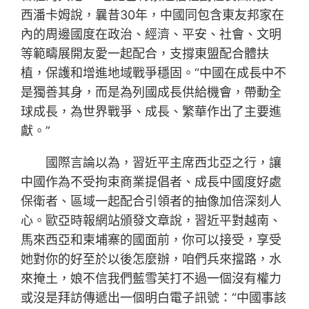
西潘卡姆說，曩昔30年，中國同包含東友邦家在
內的周邊國度在政治、經濟、平安、社會、文明
等範疇展開友愛一起配合，支撐東盟配合體扶
植，保護和增進地域戰爭穩固。“中國在成長中不
是獨善其身，而是為列國成長供給機會，帶動全
球成長，為世界戰爭、成長、繁華作出了主要進
獻。”
國際言論以為，習近平主席西北亞之行，讓
中國作為不受拘束商業提倡者、成長中國度好處
保衛者、區域一起配合引領者的抽像加倍深刻人
心。歐亞時報網站頒發文章說，習近平對越南、
馬來西亞和柬埔寨的國面前，你可以接受，享受
她對你的好至於以後怎麼辦，咱們兵來擋路，水
來掩土，娘不信我們藍雪芙打不過一個沒有權力
或沒是拜訪傳遞出一個明白電子訊號：“中國事該