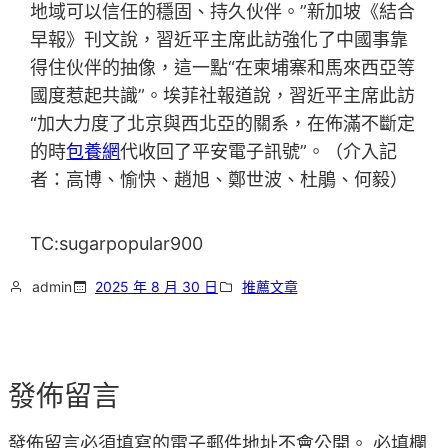
地域可以信任的穩固、持久伙伴。”新加坡《結合
早報》刊文說，習近平主席此訪強化了中國事靠
得住伙伴的抽像，這一點“在柬埔寨和馬來西亞等
國度惹起共識”。埃菲社報道說，習近平主席此訪
“加大力度了北京與西北亞的關系，在佈滿不斷定
的時
包養網
代收回了平安電子訊號”。（介入記
者：高博、愉快、趙旭、鄭世波、杜鵑、何毅）
TC:sugarpopular900
admin
2025 年 8 月 30 日
推薦文章
發佈留言
發佈留言必須填寫的電子郵件地址不會公開。
必填欄