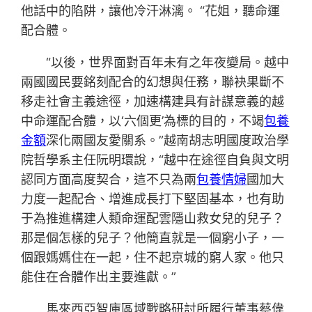
他話中的陷阱，讓他冷汗淋漓。 “花姐，聽命運
配合體。
“以後，世界面對百年未有之年夜變局。越中
兩國國民要銘刻配合的幻想與任務，聯袂果斷不
移走社會主義途徑，加速構建具有計謀意義的越
中命運配合體，以‘六個更’為標的目的，不竭
包養
金額
深化兩國友愛關系。”越南胡志明國度政治學
院哲學系主任阮明環說，“越中在途徑自負與文明
認同方面高度契合，這不只為兩
包養情婦
國加大
力度一起配合、增進成長打下堅固基本，也有助
于為推進構建人類命運配雲隱山救女兒的兒子？
那是個怎樣的兒子？他簡直就是一個窮小子，一
個跟媽媽住在一起，住不起京城的窮人家。他只
能住在合體作出主要進獻。”
馬來西亞智庫區域戰略研討所履行董事蔡偉