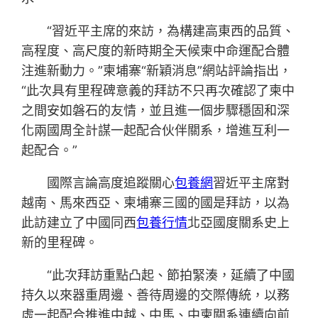
“習近平主席的來訪，為構建高東西的品質、
高程度、高尺度的新時期全天候柬中命運配合體
注進新動力。”柬埔寨“新穎消息”網站評論指出，
“此次具有里程碑意義的拜訪不只再次確認了柬中
之間安如磐石的友情，並且進一個步驟穩固和深
化兩國周全計謀一起配合伙伴關系，增進互利一
起配合。”
國際言論高度追蹤關心
包養網
習近平主席對
越南、馬來西亞、柬埔寨三國的國是拜訪，以為
此訪建立了中國同西
包養行情
北亞國度關系史上
新的里程碑。
“此次拜訪重點凸起、節拍緊湊，延續了中國
持久以來器重周邊、善待周邊的交際傳統，以務
虛一起配合推進中越、中馬、中柬關系連續向前