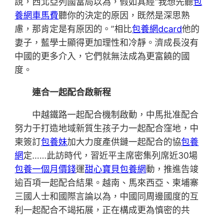
說，西北亞列國當局以為，假如其經“我想先聽
包
養網車馬費
聽你的決定的原因，既然是深思熟
慮，那肯定是有原因的。”相比
包養網dcard
他的
妻子，藍學士顯得更加理性和冷靜。濟成長沒有
中國的更多介入，它們就無法成為更富饒的國
度。
連合一起配合啟新程
中越鐵路一起配合機制啟動，中馬批准配合
努力于打造地域新質生孩子力一起配合窪地，中
柬簽訂
包養妹
加大力度產供鏈一起配合的協
包養
網
定……此訪時代，習近平主席密集列席近30場
包養一個月價錢
運
甜心寶貝包養網
動，推進告竣
逾百項一起配合結果。越南、馬來西亞、柬埔寨
三國人士和國際言論以為，中國同周邊國度的互
利一起配合不竭拓展，正在構成更為慎密的共