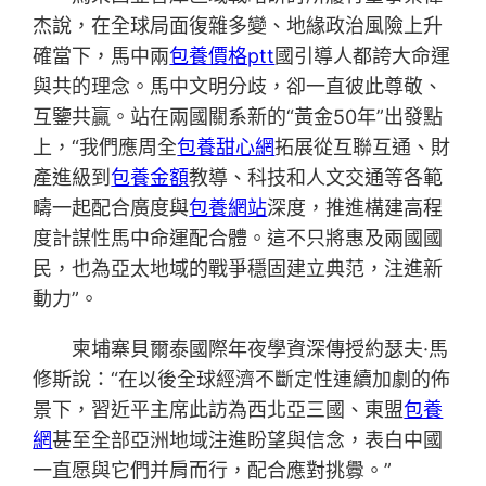
杰說，在全球局面復雜多變、地緣政治風險上升
確當下，馬中兩
包養價格ptt
國引導人都誇大命運
與共的理念。馬中文明分歧，卻一直彼此尊敬、
互鑒共贏。站在兩國關系新的“黃金50年”出發點
上，“我們應周全
包養甜心網
拓展從互聯互通、財
產進級到
包養金額
教導、科技和人文交通等各範
疇一起配合廣度與
包養網站
深度，推進構建高程
度計謀性馬中命運配合體。這不只將惠及兩國國
民，也為亞太地域的戰爭穩固建立典范，注進新
動力”。
柬埔寨貝爾泰國際年夜學資深傳授約瑟夫·馬
修斯說：“在以後全球經濟不斷定性連續加劇的佈
景下，習近平主席此訪為西北亞三國、東盟
包養
網
甚至全部亞洲地域注進盼望與信念，表白中國
一直愿與它們并肩而行，配合應對挑釁。”