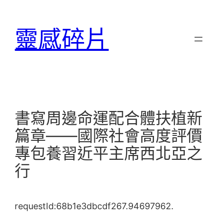
跳
至
靈感碎片
主
要
內
容
書寫周邊命運配合體扶植新
篇章——國際社會高度評價
專包養習近平主席西北亞之
行
requestId:68b1e3dbcdf267.94697962.