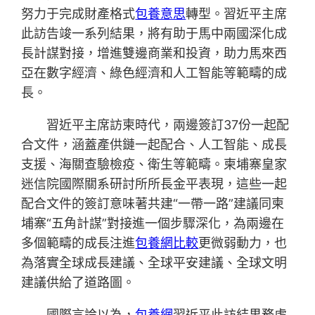
努力于完成財產格式
包養意思
轉型。習近平主席
此訪告竣一系列結果，將有助于馬中兩國深化成
長計謀對接，增進雙邊商業和投資，助力馬來西
亞在數字經濟、綠色經濟和人工智能等範疇的成
長。
習近平主席訪柬時代，兩邊簽訂37份一起配
合文件，涵蓋產供鏈一起配合、人工智能、成長
支援、海關查驗檢疫、衛生等範疇。柬埔寨皇家
迷信院國際關系研討所所長金平表現，這些一起
配合文件的簽訂意味著共建“一帶一路”建議同柬
埔寨“五角計謀”對接進一個步驟深化，為兩邊在
多個範疇的成長注進
包養網比較
更微弱動力，也
為落實全球成長建議、全球平安建議、全球文明
建議供給了道路圖。
國際言論以為，
包養網
習近平此訪結果務虛