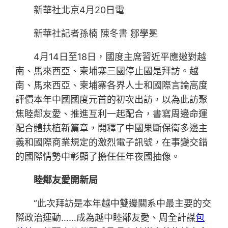
新華社北京4月20日電
新華社記者孫楠 陳冬書 鄒學冕
4月14日至18日，國度主席習近平應邀對越
南、馬來西亞、柬埔寨三國停止國是拜訪。越
南、馬來西亞、柬埔寨各界人士和國際言論高度
評價本年中國國度元首的初次出訪，以為此訪聚
焦睦鄰友愛、推進互利一起配合，書寫周邊命運
配合體扶植新篇章，開釋了中國果斷保衛多邊主
義和國際商業規定的激烈電子訊號，在事變交錯
的國際情勢中彰顯了擔任任年夜國抽像。
睦鄰友愛開新局
“此次拜訪是本年越中雙邊關系中最主要的交
際政治運動……成為越中睦鄰友愛、周全計謀
包