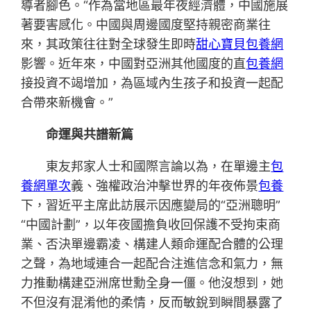
導者腳色。“作為當地區最年夜經濟體，中國施展
著要害感化。中國與周邊國度堅持親密商業往
來，其政策往往對全球發生即時
甜心寶貝包養網
影響。近年來，中國對亞洲其他國度的直
包養網
接投資不竭增加，為區域內生孩子和投資一起配
合帶來新機會。”
命運與共譜新篇
東友邦家人士和國際言論以為，在單邊主
包
養網單次
義、強權政治沖擊世界的年夜佈景
包養
下，習近平主席此訪展示因應變局的“亞洲聰明”
“中國計劃”，以年夜國擔負收回保護不受拘束商
業、否決單邊霸凌、構建人類命運配合體的公理
之聲，為地域連合一起配合注進信念和氣力，無
力推動構建亞洲席世勳全身一僵。他沒想到，她
不但沒有混淆他的柔情，反而敏銳到瞬間暴露了