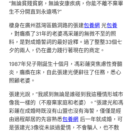
“無論貧賤貧窮，無論安康疾病，你能不離不棄畢
生不分開直到永遠嗎?”
棲身在廣州荔灣區鶴洞路的張建
包養網
光
包養
，對癱瘓了31年的老婆馮采蓮的無微不至的照
料，是對成婚誓詞的最好詮釋。過了整整33個七
夕的兩人，仍在盡力踐行著現在的商定。
1987年兒子剛誕生十個月，馮彩蓮突焦慮性脊髓
炎，癱瘓在床，自此張建光便辭往了任務，悉心
照顧老婆。
張建光說，“我感到無論是誰碰到我這種情形城市
像我一樣的（不廢棄家庭和老婆）。”張建光和馮
彩蓮在成婚時既沒有山盟也沒有海誓，僅僅是經
由過程鄰居的先容熟悉
包養網
后一年就成婚，可
是張建光3像從未談過愛情，不會騙人，也不敷