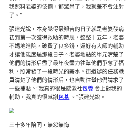
我照料老婆的伎倆，都驚呆了，我就差不會注射
了。”
張建光說，本身覺得最艱苦的日子就是老婆發病
初到第一次獲得救助的時辰，整整十五年，老婆
不竭地進院，破費了良多錢，還好有大師的輔助
才讓他能度過那段日子。老婆地點的單元清楚了
他們的情形后盡了最年夜盡力往幫他們爭奪了福
利，照常發了一段時光的薪水。街道辦的任務職
員清楚了他們的情形后，也自動往幫他們請求了
一些補貼。“我真的很是感激社
包養
會上對我的
輔助，我真的很感謝
包養
。”張建光說。
三十多年陪同，無怨無悔