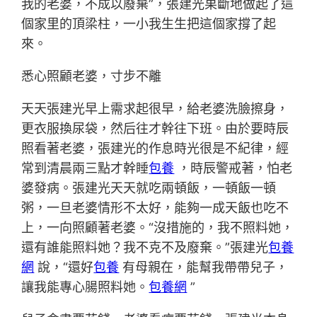
我的老婆，不成以廢棄”，張建光果斷地做起了這
個家里的頂梁柱，一小我生生把這個家撐了起
來。
悉心照顧老婆，寸步不離
天天張建光早上需求起很早，給老婆洗臉擦身，
更衣服換尿袋，然后往才幹往下班。由於要時辰
照看著老婆，張建光的作息時光很是不紀律，經
常到清晨兩三點才幹睡
包養
，時辰警戒著，怕老
婆發病。張建光天天就吃兩頓飯，一頓飯一頓
粥，一旦老婆情形不太好，能夠一成天飯也吃不
上，一向照顧著老婆。“沒措施的，我不照料她，
還有誰能照料她？我不克不及廢棄。”張建光
包養
網
說，“還好
包養
有母親在，能幫我帶帶兒子，
讓我能專心腸照料她。
包養網
”