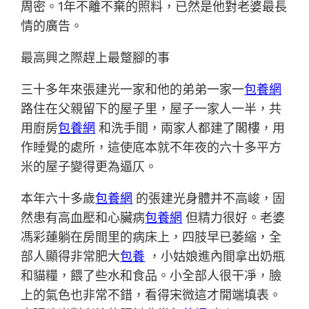
周密。1年不離不棄的照料，已然是他對老婆最長
情的廣告。
最高興之際趕上最蹩腳的事
三十多年來張建光一家和他的弟弟一家一
包養網
路住在父親留下的屋子里，屋子一家人一半，共
用廚房
包養網
和洗手間，兩家人都建了閣樓，用
作睡覺的處所，這使底本就不年夜的六十多平方
米的屋子變得更為逼仄。
本年六十多歲
包養網
的張建光身體并不高峻，固
然患有高血壓和心臟病
包養網
但精力很好。老婆
馮彩蓮躺在房間里的病床上，四肢早已萎縮，全
部人顯得非常肥大
包養
，小姑娘進內間拿出奶瓶
和貓糧，餵了些水和食品。小全部人很干凈，臉
上的氣色也非常不錯，看得宋微這才開端填表。