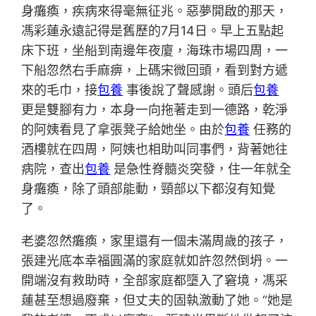
身癱瘓，疾病來得毫無征兆。惡夢開啟的那天，
馮彩蓮永遠記得是舊歷的7月14日。早上五點起
床下班，坐船到南邊年夜廈，海珠市場四周，一
下船忽然右手麻痹，上碼宋微回頭，看到對方遞
來的毛巾，接
包養
事後說了聲感謝。頭后
包養
更是雙腳有力，本身一向拖著走到一德路，乾淨
的阿姨看見了拿張凳子給她坐。由於
包養
任務的
酒樓就在四周，阿姨也相助叫同事們，背著她往
病院，查出
包養
是急性脊髓炎突發，住一年就全
身癱瘓，除了頭部能動，頸部以下都沒有知覺
了。
老婆忽然癱瘓，家里還有一個未滿周歲的孩子，
張建光底本幸福圓滿的家庭就如許忽然倒坍。一
開端沒有救助時，全部家庭都墮入了窘境，馮采
蓮甚至想過廢棄，但丈夫的固執激動了她。“她是