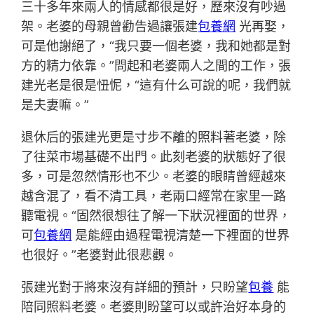
三十多年來兩人的情感都很是好，歷來沒有吵過
架。老婆的母親曾勸告過讓張建
包養網
光再娶，
可是他謝絕了，“我只要一個老婆，我和她都是對
方的精力依靠。”問起和老婆兩人之間的工作，張
建光老是很是忸怩，“這有什么可說的呢，我們就
是夫妻嘛。”
退休后的張建光更是寸步不離的照料著老婆，除
了往菜市場基礎不出門。此刻老婆的狀態好了很
多，可是忽然情形也不少。老婆的眼睛曾經越來
越含混了，看不清工具，老兩口經常在家里一路
聽電視。“固然很想往了解一下狀況裡面的世界，
可
包養網
是能經由過程電視清楚一下裡面的世界
也很好。”老婆對此很悲觀。
張建光對于將來沒有詳細的預計，只盼望
包養
能
陪同照料老婆。老婆則盼望可以或許治好本身的