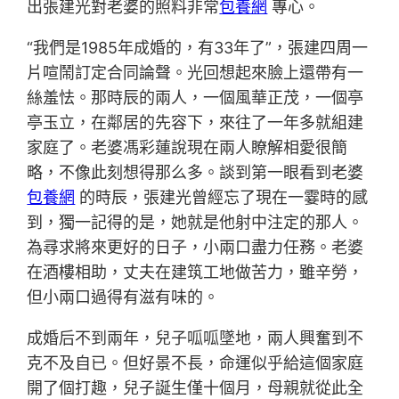
出張建光對老婆的照料非常
包養網
專心。
“我們是1985年成婚的，有33年了”，張建四周一
片喧鬧訂定合同論聲。光回想起來臉上還帶有一
絲羞怯。那時辰的兩人，一個風華正茂，一個亭
亭玉立，在鄰居的先容下，來往了一年多就組建
家庭了。老婆馮彩蓮說現在兩人瞭解相愛很簡
略，不像此刻想得那么多。談到第一眼看到老婆
包養網
的時辰，張建光曾經忘了現在一霎時的感
到，獨一記得的是，她就是他射中注定的那人。
為尋求將來更好的日子，小兩口盡力任務。老婆
在酒樓相助，丈夫在建筑工地做苦力，雖辛勞，
但小兩口過得有滋有味的。
成婚后不到兩年，兒子呱呱墜地，兩人興奮到不
克不及自已。但好景不長，命運似乎給這個家庭
開了個打趣，兒子誕生僅十個月，母親就從此全