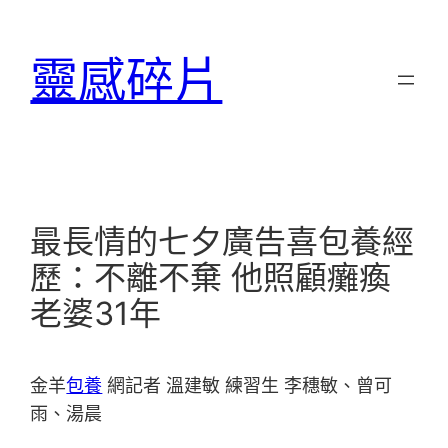
跳
至
靈感碎片
主
要
內
容
最長情的七夕廣告喜包養經
歷：不離不棄 他照顧癱瘓
老婆31年
金羊
包養
網記者 溫建敏 練習生 李穗敏、曾可
雨、湯晨