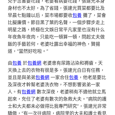
兒子念書要花錢，老婆看病要花錢，張建光本身
身材也不太好，為了省錢，張建光買菜都要比及
早晨七點鐘以后，菜市場都要收
包養
攤了，菜會
比擬廉價。節目黑了葉的名聲，一個步驟步走上
明星之路，終極在文娛日常平凡家里也沒有什么
年夜魚年夜肉，只能吃一頓算一頓，問起丈夫做
飯的手藝若何，老婆吐露出幸福的神色，贊揚
道，“當然好吃啦。”
由
包養
於
包養網
老婆患有尿路沾染和褥瘡，天
天換上去的衣物有很是多，張建光白日有任務，
並且是與弟弟
包養網
一家合住
包養
，他老是要比
及深夜才幹幫老婆洗衣物，不想影響弟弟一家
人。有
包養網
數次深夜，老婆稍有不適他就立馬
起來，充任了老婆有數次的急救大夫。“病院的護
士和大夫都未必做得比我專門研究”，張建光非常
驕傲，“有一次往病院，病院里的大夫和護士看見