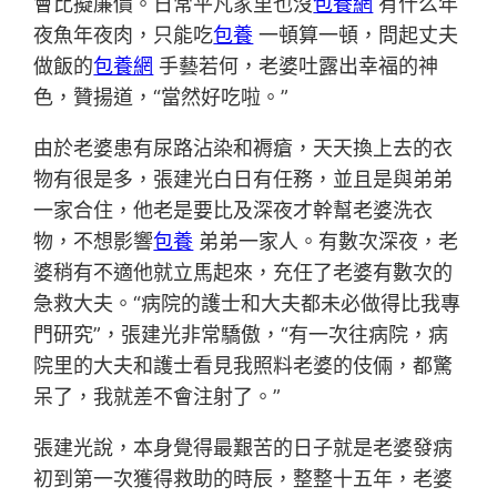
會比擬廉價。日常平凡家里也沒
包養網
有什么年
夜魚年夜肉，只能吃
包養
一頓算一頓，問起丈夫
做飯的
包養網
手藝若何，老婆吐露出幸福的神
色，贊揚道，“當然好吃啦。”
由於老婆患有尿路沾染和褥瘡，天天換上去的衣
物有很是多，張建光白日有任務，並且是與弟弟
一家合住，他老是要比及深夜才幹幫老婆洗衣
物，不想影響
包養
弟弟一家人。有數次深夜，老
婆稍有不適他就立馬起來，充任了老婆有數次的
急救大夫。“病院的護士和大夫都未必做得比我專
門研究”，張建光非常驕傲，“有一次往病院，病
院里的大夫和護士看見我照料老婆的伎倆，都驚
呆了，我就差不會注射了。”
張建光說，本身覺得最艱苦的日子就是老婆發病
初到第一次獲得救助的時辰，整整十五年，老婆