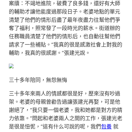
案牘：不竭地進院，破費了良多錢，還好有大師
的輔助才讓他能度過那段日子。老婆地點的單元
清楚了他們的情形后盡了最年夜盡力往幫他們爭
奪了福利，照常發了一段時光的薪水。街道辦的
任務職員清楚了他們的情形后，也自動往幫他們
請求了一些補貼。“我真的很是感激社會上對我的
輔助，我真的很感謝。”張建光說。
三十多年陪同，無怨無悔
三十多年來兩人的情感都很是好，歷來沒有吵過
架。老婆的母親曾勸告過讓張建光再娶，可是他
謝絕了，“我只要一個老婆，我和她都是對方的精
力依靠。”問起和老婆兩人之間的工作，張建光老
是很是忸怩，“這有什么可說的呢，我們
包養
就