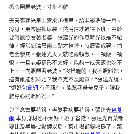
悉心照顧老婆，寸步不離
天天張建光早上需求起很早，給老婆洗臉一息。
擦身，更衣服換尿袋，然后往才幹往下班。由於
要時辰照看著老婆，張建光的作息時光很是不紀
律，經常到清晨兩三點才幹睡，時辰警戒著，怕
老婆發病。張建光天天就吃兩頓飯，一頓飯一頓
粥，一旦老婆情形不太好，能夠一成天飯也吃不
上，一向照顧著老婆。“沒措施的，我不照料她，
還有誰能照料她？我不克不及廢棄。”張建光說，
“還好
包養網
有母親在，能幫我帶帶兒子，讓我
能專心腸照料她。”
兒子念書要花錢，老婆看病要花錢，張建光
包養
網
本身身材也不太好，為了省錢，張建光買菜都
要比及早晨七點鐘以后，菜市場都要收攤了，菜