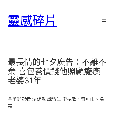
跳
至
靈感碎片
主
要
內
容
最長情的七夕廣告：不離不
棄 喜包養價錢他照顧癱瘓
老婆31年
金羊網記者 溫建敏 練習生 李穗敏、曾可雨、湯
晨