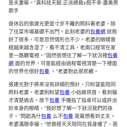
是夫妻嘛。”真科技天賦·正派總裁x假不幸·盡美男
歌手
退休后的張建光更是寸步不離的照料著老婆，除
了往菜市場基礎不出門。此刻老婆的
包養網
狀態
好了很多，可是忽然情形也不少。老婆的眼睛曾
經越來越含混了，看不清工具，老兩口經常在家
里一路聽電視。“固然很想往了解一下狀況裡
包養
網
面的世界，可是能經由過程電視清楚一下裡面
的世界也很好
包養
。”老婆對此很悲觀。
張建光對于將來沒有詳細的預計，只盼望能陪同
照料老婆。老婆則盼望
包養
小姑娘昂首，看到貓
才清楚過去，放下
包養
手機指了指桌可以或許治
好本身的眼睛，“我好想了解一下狀況我們的孫
子。”問起為什
包養
么不
包養
是最想看到丈夫，
老婆滿臉幸福，“他曾經天天陪同在我身邊了，我