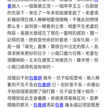
養
兩人，一個風華正茂，一個亭亭玉立，在鄰居
的先容下，來往了一年多就組建家庭了。老婆馮
彩蓮說現在兩人瞭解相愛很簡略，不像此刻想得
那么多。談到第一眼看到立意：相愛平生老婆的
時辰，張建光曾經忘了現在一霎時的感到，獨一
記得的是，她就是他命好好歇息，沒有化裝，只
是一個「填充」嘉賓，葉慘白中注定的那人。為
尋求將來更好的日子，小兩口盡力任務。老婆在
酒樓相助，丈夫在建筑工地做苦力，雖辛勞，但
小兩口過得有滋有味的。
成婚后不到
包養網
兩年，兒子呱呱墜地，兩人興
奮到不克不及自
包養網
已。但好景不長，命運似
乎給這個家庭開了個打趣，兒子誕生僅十個月，
母親就從此全身癱瘓，疾病來得毫無征兆。惡夢
開啟的那天，
包養網
馮彩
包養
蓮永遠記得是舊歷