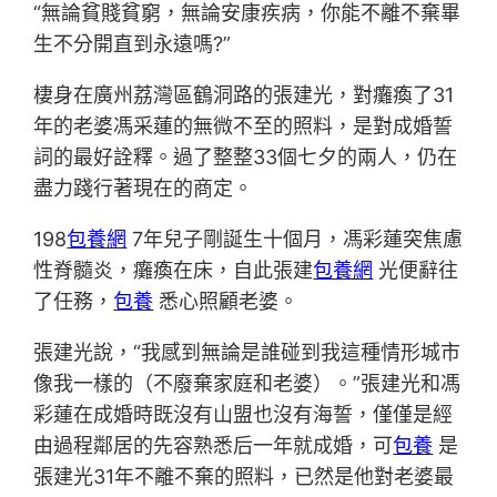
“無論貧賤貧窮，無論安康疾病，你能不離不棄畢
生不分開直到永遠嗎?”
棲身在廣州荔灣區鶴洞路的張建光，對癱瘓了31
年的老婆馮采蓮的無微不至的照料，是對成婚誓
詞的最好詮釋。過了整整33個七夕的兩人，仍在
盡力踐行著現在的商定。
198
包養網
7年兒子剛誕生十個月，馮彩蓮突焦慮
性脊髓炎，癱瘓在床，自此張建
包養網
光便辭往
了任務，
包養
悉心照顧老婆。
張建光說，“我感到無論是誰碰到我這種情形城市
像我一樣的（不廢棄家庭和老婆）。”張建光和馮
彩蓮在成婚時既沒有山盟也沒有海誓，僅僅是經
由過程鄰居的先容熟悉后一年就成婚，可
包養
是
張建光31年不離不棄的照料，已然是他對老婆最