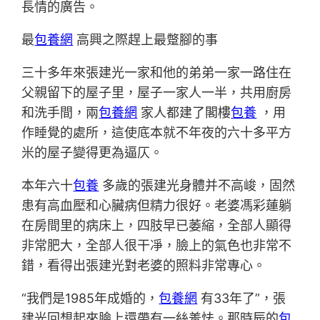
長情的廣告。
最
包養網
高興之際趕上最蹩腳的事
三十多年來張建光一家和他的弟弟一家一路住在
父親留下的屋子里，屋子一家人一半，共用廚房
和洗手間，兩
包養網
家人都建了閣樓
包養
，用
作睡覺的處所，這使底本就不年夜的六十多平方
米的屋子變得更為逼仄。
本年六十
包養
多歲的張建光身體并不高峻，固然
患有高血壓和心臟病但精力很好。老婆馮彩蓮躺
在房間里的病床上，四肢早已萎縮，全部人顯得
非常肥大，全部人很干凈，臉上的氣色也非常不
錯，看得出張建光對老婆的照料非常專心。
“我們是1985年成婚的，
包養網
有33年了”，張
建光回想起來臉上還帶有一絲羞怯。那時辰的
包