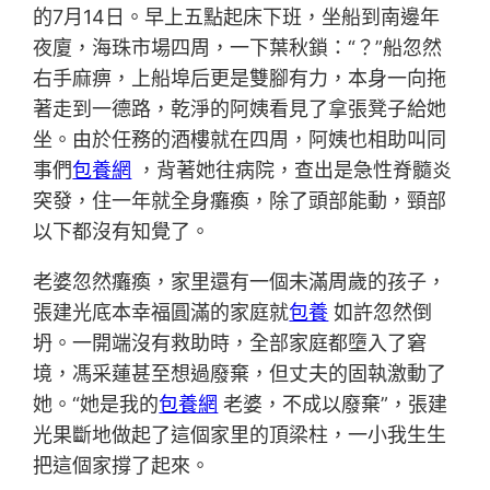
的7月14日。早上五點起床下班，坐船到南邊年
夜廈，海珠市場四周，一下葉秋鎖：“？”船忽然
右手麻痹，上船埠后更是雙腳有力，本身一向拖
著走到一德路，乾淨的阿姨看見了拿張凳子給她
坐。由於任務的酒樓就在四周，阿姨也相助叫同
事們
包養網
，背著她往病院，查出是急性脊髓炎
突發，住一年就全身癱瘓，除了頭部能動，頸部
以下都沒有知覺了。
老婆忽然癱瘓，家里還有一個未滿周歲的孩子，
張建光底本幸福圓滿的家庭就
包養
如許忽然倒
坍。一開端沒有救助時，全部家庭都墮入了窘
境，馮采蓮甚至想過廢棄，但丈夫的固執激動了
她。“她是我的
包養網
老婆，不成以廢棄”，張建
光果斷地做起了這個家里的頂梁柱，一小我生生
把這個家撐了起來。