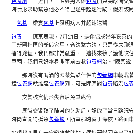
包養網
近日，一陳姓男人離
包養
開東莞厚街交警
時情形求助緊急他必不得已途中超速行駛，假如該路
包養
婚宴
包養
上發明病人并超速送醫
包養
陳某表現，7月21日，是伴侶成婚年夜喜的
于新圍社區的新郎家里，合法繫方法，只是從未聊
搐得兇猛，我們都非常嚴重，一邊找來筷子讓他咬
車輛，我們只好本身開車前去救
包養網
治。”陳某說
那時沒有喝酒的陳某駕駛伴侶的
包養網
車輛載
鐘
包養網
就能達
包養網
到，可是陳某對
包養
路況
包
交警核實情形失實后免其處分
厚街交警聽了陳某的乞助后，調取了當日路況
時簡直開得挺急
包養網
，所幸那時處于深夜，路面
她想起四周有一家寵物救助站，便抱著貓回身出了