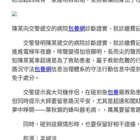
陳某向交警遞交的病院
包養網
診斷證實、就診繳費
交警發明陳某遞交的病院診斷證實、就診繳費記載
進進電梯年夜廳，啼聲變得加倍顯明，長而尖的聲
知陳某駕車超速是為了救助患者，屬于救助危難的
路況守法
包養網
信息治理體系的守法行動信息中提
免于處分。
交警提示寬大司機伴侶，在碰到急
包養
需救助
但同時提示大師要留意路況平安，尤其是超速和闖
夢中睜開——葉秋鎖的蜂叫器毛病，，萬萬要留意
同時，碰到這類情形時，也要保留好相干證據，
起源｜羊城派