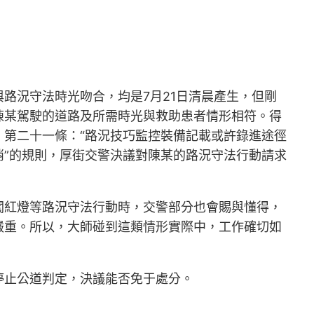
況守法時光吻合，均是7月21日清晨產生，但剛
陳某駕駛的道路及所需時光與救助患者情形相符。得
》第二十一條：“路況技巧監控裝備記載或許錄進途徑
”的規則，厚街交警決議對陳某的路況守法行動請求
闖紅燈等路況守法行動時，交警部分也會賜與懂得，
嚴重。所以，大師碰到這類情形實際中，工作確切如
停止公道判定，決議能否免于處分。