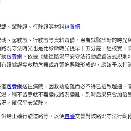
記載、駕駛證、行駛證等材料
包養網
、駕駛證、行駛證等資料齊備。患者就醫診斷的時光與路
而路況守法時光也是比診斷時光提早十五分鐘，經核實，
行動
包養網
。依據《途徑路況平安守法行動處置法式規則
到有證據證實救助危難或許緊迫避險形成的，應該予以打消
患者
包養網
送往病院，因救助危難而必不得已招致超速、
紅燈，稍不留意就不難變成路況變亂，到時后果只會加倍
路況，確保平安駕駛。
供給正確行駛道路等，以便
包養
交警對該路況守法行動