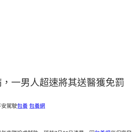
病，一男人超速將其送醫獲免罰
平安駕駛
包養
包養網