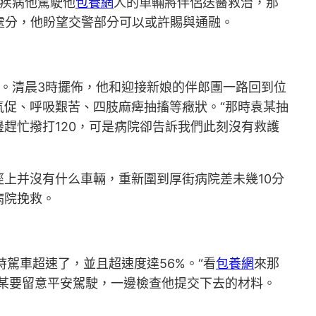
疾病他駕駛他
包養網
人的車輛將伴侶送醫救治，那
處分，他盼望交警部分可以或許賜與通融。
。清晨3時擺佈，他和迎接新娘的伴郎團一路回到位
促、呼吸艱苦、四肢麻痺抽搐等癥狀。“那時袁某抽
趕忙撥打120，可是病院卻告訴我們此刻沒有救護
上并沒有什么車輛，重新圍到厚街病院差未幾10分
病院挽救。
時駕車超速了，並且超速度達56%。“看
包養網
來那
某要留意平安駕駛，一邊檢查他提交下去的材料。