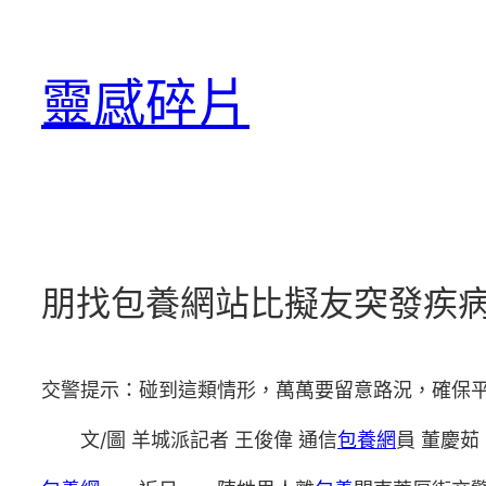
跳
至
靈感碎片
主
要
內
容
朋找包養網站比擬友突發疾
交警提示：碰到這類情形，萬萬要留意路況，確保
文/圖 羊城派記者 王俊偉 通信
包養網
員 董慶茹