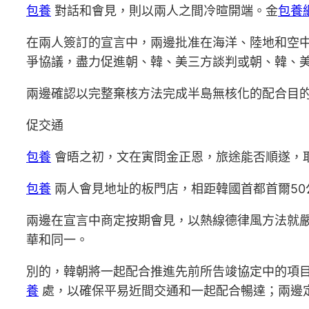
包養
對話和會見，則以兩人之間冷暄開端。金
包養
在兩人簽訂的宣言中，兩邊批准在海洋、陸地和空
爭協議，盡力促進朝、韓、美三方談判或朝、韓、
兩邊確認以完整棄核方法完成半島無核化的配合目
促交通
包養
會晤之初，文在寅問金正恩，旅途能否順遂，
包養
兩人會見地址的板門店，相距韓國首都首爾50公
兩邊在宣言中商定按期會見，以熱線德律風方法就
華和同一。
別的，韓朝將一起配合推進先前所告竣協定中的項
養
處，以確保平易近間交通和一起配合暢達；兩邊定