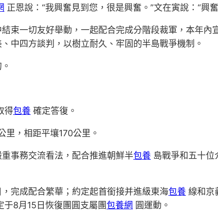
網
正恩說：“我興奮見到您，很是興奮。”文在寅說：“興奮
中結束一切友好舉動，一起配合完成分階段裁軍，本年內
美、中四方談判，以樹立耐久、牢固的半島戰爭機制。
的。
取得
包養
確定答復。
里，相距平壤170公里。
嚴重事務交流看法，配合推進朝鮮半
包養
島戰爭和五十位
目，完成配合繁華；約定起首銜接并進級東海
包養
線和京
于8月15日恢復團圓支屬團
包養網
圓運動。