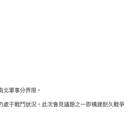
南北軍事分界限。
仍處于戰鬥狀況。此次會見議題之一即構建耐久戰爭