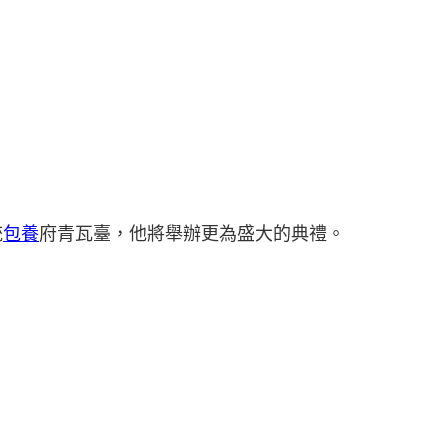
統
包養
府青瓦臺，他將舉辦更為盛大的典禮。