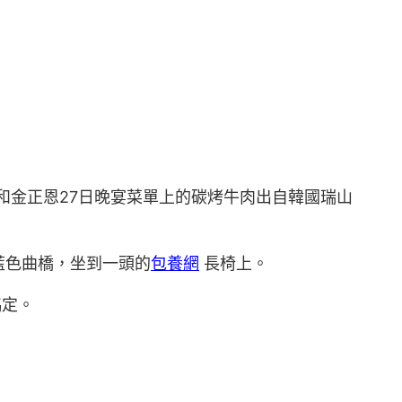
和金正恩27日晚宴菜單上的碳烤牛肉出自韓國瑞山
藍色曲橋，坐到一頭的
包養網
長椅上。
協定。