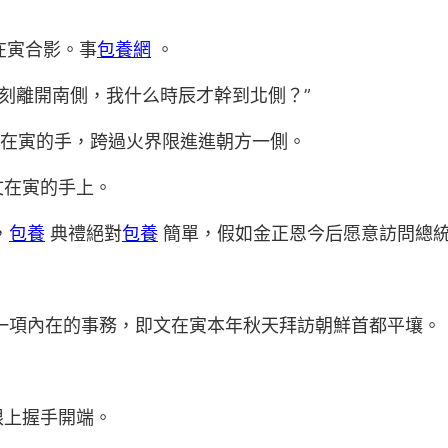
在寅合影。事
包養網
。
此刻離開南側，我什么時辰才幹到北側？”
文在寅的手，跨過火界限進進朝方一側。
文在寅的手上。
，
包養
典禮絕對
包養
簡單，假如金正恩今后愿意訪問總
一項內在的事務，即文在寅本年秋天拜訪朝鮮首都平壤。
限上握手開端。