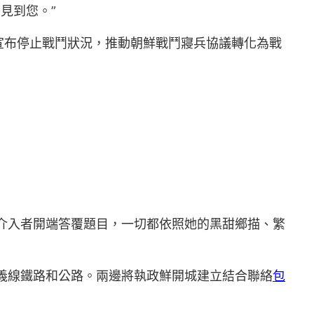
見到您。”
宣布停止戰鬥狀況，推動朝鮮戰鬥寢兵協議轉化為戰
介入者開端答覆題目，一切都依照她的黑甜鄉描、繁
義線鐵路和公路。兩邊將執政鮮開城建立結合聯絡
包