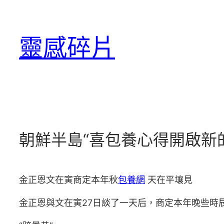
跳
至
靈感碎片
主
要
內
容
朝鮮半島“喜包養心得開啟新
金正恩文在寅商定本年秋
包養網
天在平壤見
金正恩與文在寅27日談了一天后，商定本年晚些時辰