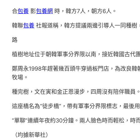
合
包養
影
包養網
時，韓方7人，朝方6人。
韓聯
包養
社報道稱，韓方提議兩邊引導人一同種樹
路
植樹地址位于朝韓軍事分界限以南，接近韓國古代團
鄭周永1998年趕著幾百頭牛穿過板門店，為改良韓
牧場。
種完樹，文在寅和金正恩漫步，四周沒有陪伴職員
這座橋名為“徒步橋”，帶有軍事分界限標志，最後
“單聊”連續年夜約30分鐘。兩人臉色時而輕松，時
（均據新華社）