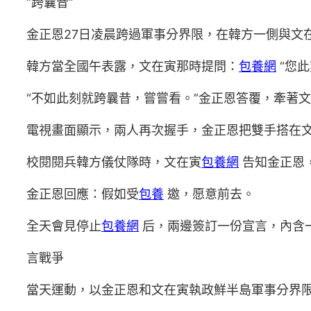
“跨曩昔”
金正恩27日凌晨跨過軍事分界限，在韓方一側與文
韓方當全國午表露，文在寅那時提問：
包養網
“您
“不如此刻就跨曩昔，嘗嘗看。”金正恩答覆，牽著
電視畫面顯示，兩人再次握手，金正恩把雙手搭在
校閱閱兵韓方儀仗隊時，文在寅
包養網
告知金正恩
金正恩回應：假如受
包養
邀，愿意前去。
全天會見停止
包養網
后，兩邊簽訂一份宣言，內含
言戰爭
當天運動，以金正恩和文在寅執政鮮半島軍事分界