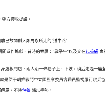
，朝方接收提議。
體已故開創人鄭周永所走的“送牛路”。
朝關系作進獻。昔時的案牘：“戰爭牛”以及文在
包養網
寅
。身處板門店，兩人沿一條巷子上、下坡，稍后走過一座
用處是便于朝鮮戰鬥中立國監察委員會職員監視履行寢兵
而嚴厲，不時
包養
輔以手勢。