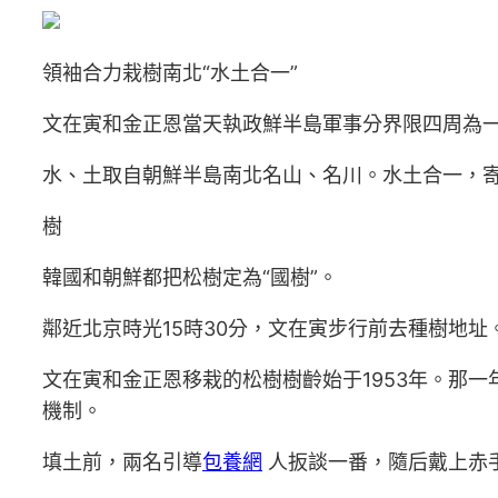
領袖合力栽樹南北“水土合一”
文在寅和金正恩當天執政鮮半島軍事分界限四周為
水、土取自朝鮮半島南北名山、名川。水土合一，
樹
韓國和朝鮮都把松樹定為“國樹”。
鄰近北京時光15時30分，文在寅步行前去種樹地
文在寅和金正恩移栽的松樹樹齡始于1953年。那一
機制。
填土前，兩名引導
包養網
人扳談一番，隨后戴上赤