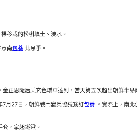
一棵移栽的松樹填土、澆水。
寄意南
包養
北息爭。
址。金正恩隨后乘玄色轎車達到，當天第五次超出朝鮮半島
年7月27日，朝鮮戰鬥寢兵協議簽訂
包養
。實際上，南北
手套，拿起鐵鍬。