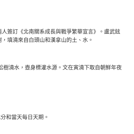
兩人簽訂《北南關系成長與戰爭繁華宣言》。盧武鉉
樹，填澆來自白頭山和漢拿山的土、水。
松樹澆水，壺身標灌水源。文在寅澆下取自朝鮮年夜
成分和當天每日天期。