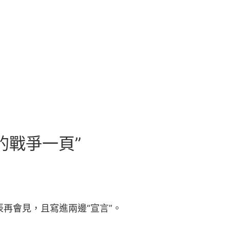
的戰爭一頁”
再會見，且寫進兩邊“宣言”。