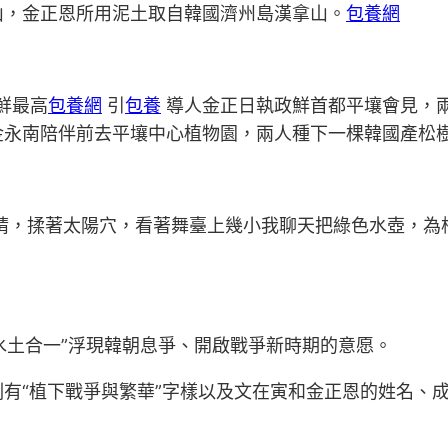
山，金正恩所用泥土取自韓國濟州島漢拿山。
包養網
鮮最高
包養網
引
包養
導人金正日執政鮮首都平壤會見，
金永南陪伴前去平壤中心植物園，兩人種下一棵韓國產松
睛，揉著太陽穴，看著舞臺上幾小我聊天把綠色水壺，為
水土合一”浮現韓朝息爭、開啟戰爭新時期的意愿。
有“植下戰爭與繁華”字樣以及文在寅和金正恩的姓名、
。