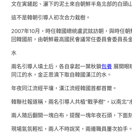
文在寅鏟起、灑下的泥土來自朝鮮半島北部的白頭
這不是韓朝引導人初次合力栽樹。
2007年10月，時任韓國總統盧武鉉訪朝，與時任朝
回韓國前，由朝鮮最高國民會議常任委員會委員長
水
兩名引導人填土后，各自拿起一葉秋鎖
包養
展開眼
同江的水，金正恩澆下取自韓國漢江的水。
年夜同江流經平壤，漢江流經韓國首都首爾。
韓聯社報道稱，兩名引導人共植“戰爭樹”，以南北“
兩人隨后翻開一塊白布，提醒一塊年夜石頭，下面刻
現場氣氛輕松，兩人不時說笑，兩邊職員屢次拍手