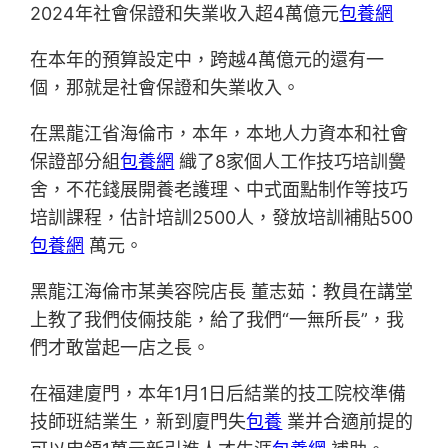
2024年社會保證和失業收入超4萬億元
包養網
在本年的預算設定中，跨越4萬億元的還有一
個，那就是社會保證和失業收入。
在黑龍江省海倫市，本年，本地人力資本和社會
保證部分組
包養網
織了8家個人工作技巧培訓黌
舍，不花錢展開養老護理、中式面點制作等技巧
培訓課程，估計培訓2500人，發放培訓補貼500
包養網
萬元。
黑龍江海倫市某美容院店長 董志茹：教員在講堂
上教了我們伎倆技能，給了我們“一無所長”，我
們才敢當起一店之長。
在福建廈門，本年1月1日后結業的技工院校準備
技師班結業生，新到廈門失
包養
業并合適前提的