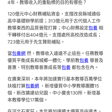
4年，教導收入的重點標的目的有哪些？
120億元中心財務補貼資金，支撐改良縣域通俗
高中基礎辦學前提；313億元用于古代個人工作
教導東西的品質晉陞打算；中心財務設定
包養
相
干轉移付出404億元，支撐處所高校改造成長；
723億元用于先生贊助補貼。
當
包養網
然，教導收入遠遠不止這些。任務教導
優質平衡成長和城鄉一體化、學前教
包養
導普及
普惠、特別教導普惠成長等
包養
都包含在內。
在廣東深圳，本年將加速實行基本教導百萬學位
扶植打算
包養網
，新增優質中小學教導團體15
個，新改擴建幼兒園、中小黌舍130所，新增基
本教導學位17萬個。
在河北石家莊，本年將加速擴大優質高中資本，