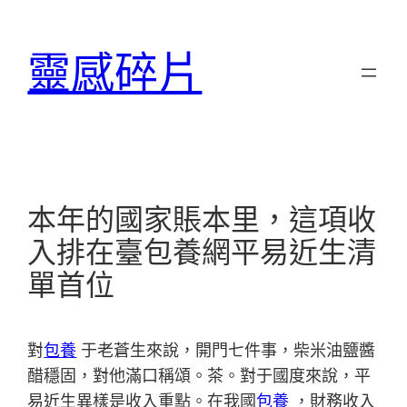
跳
至
靈感碎片
主
要
內
容
本年的國家賬本里，這項收
入排在臺包養網平易近生清
單首位
對
包養
于老蒼生來說，開門七件事，柴米油鹽醬
醋穩固，對他滿口稱頌。茶。對于國度來說，平
易近生異樣是收入重點。在我國
包養
，財務收入