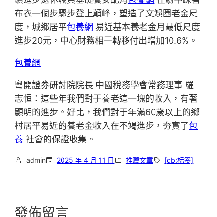
布衣一個步驟步登上顛峰，塑造了文娛圈老金尺
度，城鄉居平
包養網
易近基本養老金月最低尺度
進步20元，中心財務相干轉移付出增加10.6%。
包養網
粵開證券研討院院長 中國稅務學會常務理事 羅
志恒：這些年我們對于養老這一塊的收入，有著
顯明的進步。好比，我們對于年滿60歲以上的鄉
村居平易近的養老金收入在不竭進步，夯實了
包
養
社會的保證收集。
admin
2025 年 4 月 11 日
推薦文章
[db:标签]
發佈留言