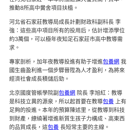
推動8所高中黌舍項目扶植。
河北省石家莊教導局成長計劃財政科副科長 李
強：這些高中項目所有的投用后，估計增添學位
約3萬個，可以極年夜知足石家莊市高中教導需
求。
專家剖析，加年夜教導投進有助于增進
包養網
我
國生齒盈利進一個步驟晉陞為人才盈利，為將來
經濟社會成長積儲后勁。
北京國度管帳學院副
包養網
院長 李旭紅：教導
是科技立異的源泉，所以起首要在教導
包養
上有
足夠的投進。本年的預算陳述里，從教導到科技
到財產，繚繞著增進新質生孩子力構成、高東西
的品質成長，這
包養
長短常主要的主線。