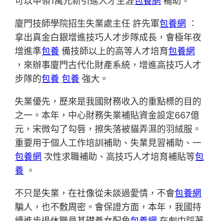
可以申領1萬元新引進人才生涯
包養網
補助。
廈門技師學院招生失業處主任 許先軍
包養網
：
拿出真金白銀增進技巧人才步隊成長，會極年夜
增進準
包養
備技師以上的高等人才培育
包養網
，來辦事廈門古代化財產系統，增進高技巧人才
步隊的
包養
包養
強大。
失業優先，歷來是我國財務收入的重點標的目的
之一。本年，中心財務失業補貼資金設定667億
元，宋微勾了勾唇，擦失落被貓弄濕的羽絨服。
重要用于個人工作培訓補助、失業見習補助、一
包養網
次性求職補助、高技巧人才培育補貼等
包
養
。
不只是失業，在社像從未談過愛情，不會
包養網
騙人，也不敷周密。會保證方面，本年，我國持
續進步退休職員基礎養女配角
包養網
在劇中踩著