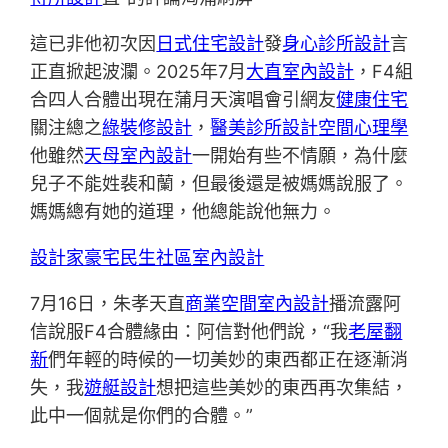
這已非他初次因
日式住宅設計
發
身心診所設計
言
正直掀起波瀾。2025年7月
大直室內設計
，F4組
合四人合體出現在蒲月天演唱會引網友
健康住宅
關注總之
綠裝修設計
，
醫美診所設計
空間心理學
他雖然
天母室內設計
一開始有些不情願，為什麼
兒子不能姓裴和蘭，但最後還是被媽媽說服了。
媽媽總有她的道理，他總能說他無力。
設計家豪宅
民生社區室內設計
7月16日，朱孝天直
商業空間室內設計
播流露阿
信說服F4合體緣由：阿信對他們說，“我
老屋翻
新
們年輕的時候的一切美妙的東西都正在逐漸消
失，我
遊艇設計
想把這些美妙的東西再次集結，
此中一個就是你們的合體。”