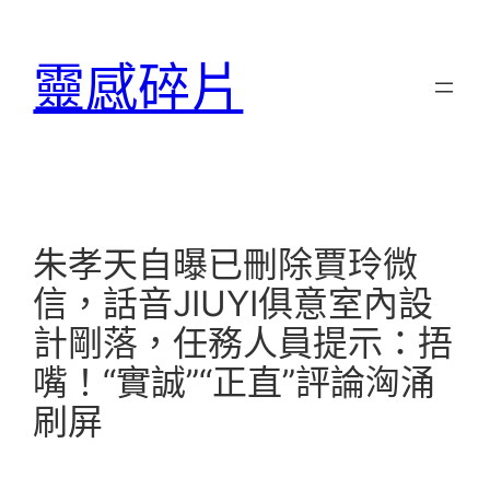
跳
至
靈感碎片
主
要
內
容
朱孝天自曝已刪除賈玲微
信，話音JIUYI俱意室內設
計剛落，任務人員提示：捂
嘴！“實誠”“正直”評論洶涌
刷屏