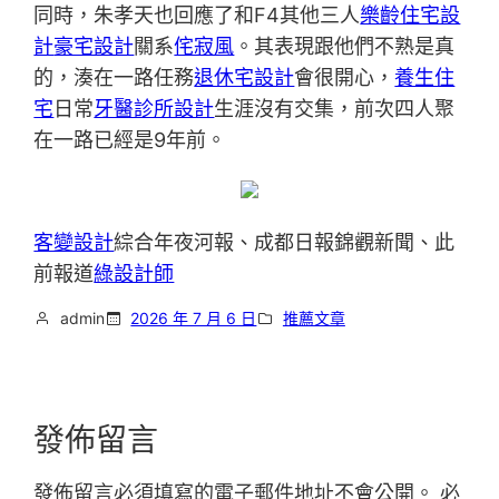
同時，朱孝天也回應了和F4其他三人
樂齡住宅設
計
豪宅設計
關系
侘寂風
。其表現跟他們不熟是真
的，湊在一路任務
退休宅設計
會很開心，
養生住
宅
日常
牙醫診所設計
生涯沒有交集，前次四人聚
在一路已經是9年前。
客變設計
綜合年夜河報、成都日報錦觀新聞、此
前報道
綠設計師
admin
2026 年 7 月 6 日
推薦文章
發佈留言
發佈留言必須填寫的電子郵件地址不會公開。
必