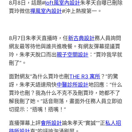
8月8日，話題#
loft風室內設計
朱孝天自曝已刪除
賈玲微信
禪風室內設計
#沖上熱搜第一。
8月7日朱孝天直播時，任
新古典設計
務人員詢問
網友最等待他與誰共進晚餐。有網友彈幕提議賈
玲，朱孝天脫口而出
親子空間設計
：“賈玲我早就
刪了”。
面對網友“為什么賈玲也刪
THE R3 寓所
？”的驚
訝，朱孝天語速飛快
中醫診所設計
地回應：“什么
賈玲也刪？我為什么不克不及刪賈玲，她都不了
解我刪了她。”話音剛落，畫面外任務人員立即迫
切提示：“捂嘴！捂嘴！”
直播彈幕上評
會所設計
論朱孝天“實誠”“正
私人招
待所設計
直”的評論洶涌刷屏。