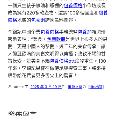
一個只生孩子蠔油和蝦醬的
包養價格
小作坊成長
成為擁有220多款產物、遠銷100多個國度和
包養
價格
地域的
包養網
跨國醬料團體。
李錦記中國企業
包養價格
事務總監
包養網
賴潔珊
密斯表現：“美食，
包養軟體
是世界上很多人的最
愛，更是中國人的摯愛。幾千年的美食傳承，讓
人饞涎欲滴的美食文明得以傳播；孜孜不竭的甘
旨摸索，讓美食不竭
包養價格ptt
煥發重生。130
年來，李錦記異樣在做傳承與摸索二事，將來持
續帶給花費者更多舌尖上的驚喜！”
admin
2025 年 3 月 19 日
推薦文章
[db:标签]
發佈留言