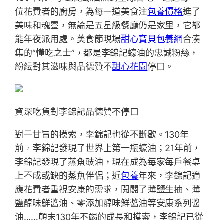
位花費者的廚房，為每一道美食注
包養價格
進了
美味和魂靈，無論是五星級餐廳仍是家里，它都
能年夜派用處。美食節現場
甜心寶貝包養網
合湊
集的“懂吃之士”，都是李錦記蠔油的忠誠粉絲，
紛紜對其滋味與品德贊不
甜心花園
停口。
資深吃貨對李錦記品德贊不停口
對于甘旨的摸索，李錦記也從不斷歇。130年
前，李錦記發現了世界上第一瓶蠔油；21年前，
李錦記發現了蒸魚豉油，現在成為每家每戶餐桌
上不成或缺的蒸魚伴侶；近
包養
年來，李錦記適
應花費者重視安康的需求，開闢了薄鹽生抽、薄
鹽醇味鮮醬油、零添加醇味鮮醬油等安康系列醬
油……顛末130年不竭的成長和摸索，李錦記已從