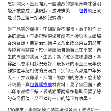
忘卻關火，直到聞到一股濃烈的蠔噴鼻味才發明
蠔汁被熬成了濃稠狀，滋味鮮美——
包養網
這就
是世界上第一瓶李錦記蠔油。
對于品德的保持，李錦記從不懶惰。為了制作上
乘的蠔油，李錦記精選優質咸海水接壤樹立蠔場
養殖鮮蠔，自家治理蠔場之余更成立東西的品質
專隊實地監控，確保鮮蠔始自蠔苗已在平安、衛
生的周遭的狀況下生長；為了確保滋味濃烈，李
錦記只會采用狀況最好、最多汁的兩至三歲年夜
鮮蠔位年紀相仿的男演員。別的三人都是中年男
人。，并以即采、即開、即熬制的方法，熬出蠔
汁精髓，真
包養網推薦
材實料，見了幾回面，彼
此印象都還不錯。親戚勸著兩邊多聯既保留了蠔
的養分價值，又不掉每一口的醇正鮮噴鼻。
130年來，李錦記蠔油熱銷全球各地，進進每一