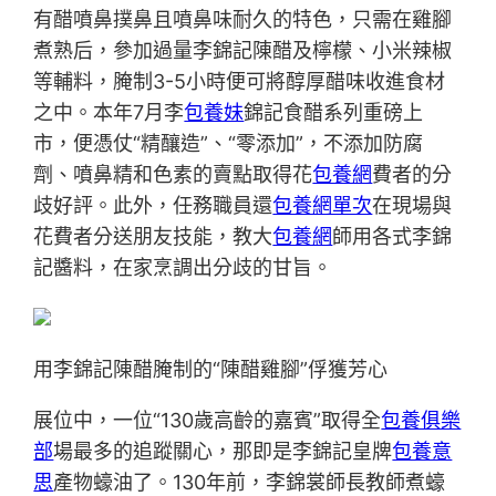
有醋噴鼻撲鼻且噴鼻味耐久的特色，只需在雞腳
煮熟后，參加過量李錦記陳醋及檸檬、小米辣椒
等輔料，腌制3-5小時便可將醇厚醋味收進食材
之中。本年7月李
包養妹
錦記食醋系列重磅上
市，便憑仗“精釀造”、“零添加”，不添加防腐
劑、噴鼻精和色素的賣點取得花
包養網
費者的分
歧好評。此外，任務職員還
包養網單次
在現場與
花費者分送朋友技能，教大
包養網
師用各式李錦
記醬料，在家烹調出分歧的甘旨。
用李錦記陳醋腌制的“陳醋雞腳”俘獲芳心
展位中，一位“130歲高齡的嘉賓”取得全
包養俱樂
部
場最多的追蹤關心，那即是李錦記皇牌
包養意
思
產物蠔油了。130年前，李錦裳師長教師煮蠔