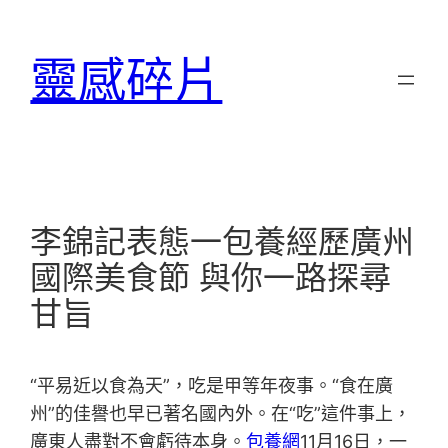
跳
至
靈感碎片
主
要
內
容
李錦記表態一包養經歷廣州
國際美食節 與你一路探尋
甘旨
“平易近以食為天”，吃是甲等年夜事。“食在廣
州”的佳譽也早已著名國內外。在“吃”這件事上，
廣東人盡對不會虧待本身。
包養網
11月16日，一