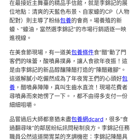
在最接近主舞臺的精品手信館，就是李錦記的展
位地點：清爽的天藍色布景、自家蠔的CP（人物
配對）則主導了粉絲
包養
的會商。場養殖的新
蠔、“蠔油，當然選李錦記”的市場行銷語逐一映
進視線。
在美食節現場，有一道美
包養條件
食“醋”動了門
客們的味蕾，酸噴鼻撲鼻，讓人食欲年夜振！這
是由李錦記的新品醇釀陳醋打造的“陳醋雞腳”。
這道解膩小吃儼然成為了年夜胃王們的心頭好
包
養
，醋噴鼻陣陣，真叫生齒水直流！現場花費者
尋噴鼻而來她愣了一下。，都不由得多支付一份
細細咀嚼。
品嘗過后大師都意猶未盡
包養網dcard
，很多“食
過翻尋味”的鄰居紛紜訊問秘制良方。李錦記任務
職員公然這道開胃菜的烹調機密：李錦記陳醋具