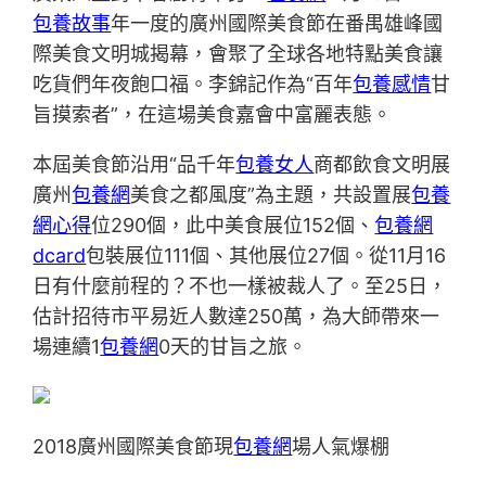
包養故事
年一度的廣州國際美食節在番禺雄峰國
際美食文明城揭幕，會聚了全球各地特點美食讓
吃貨們年夜飽口福。李錦記作為“百年
包養感情
甘
旨摸索者”，在這場美食嘉會中富麗表態。
本屆美食節沿用“品千年
包養女人
商都飲食文明展
廣州
包養網
美食之都風度”為主題，共設置展
包養
網心得
位290個，此中美食展位152個、
包養網
dcard
包裝展位111個、其他展位27個。從11月16
日有什麼前程的？不也一樣被裁人了。至25日，
估計招待市平易近人數達250萬，為大師帶來一
場連續1
包養網
0天的甘旨之旅。
2018廣州國際美食節現
包養網
場人氣爆棚