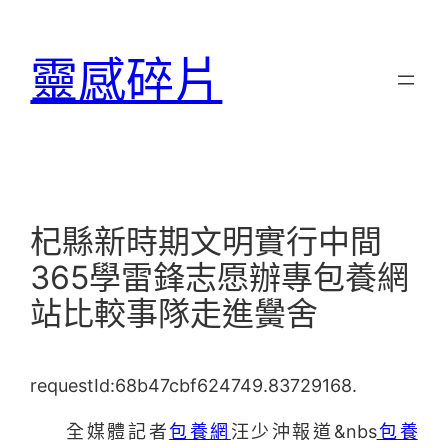
跳
至
靈感碎片
主
要
內
容
杞縣新時期文明實行中間
365學雷鋒志愿辦專包養網
站比較事隊走進黌舍
requestId:68b47cbf624749.83729168.
全媒體記者
包養網
汪少沖報道&nbs
包養