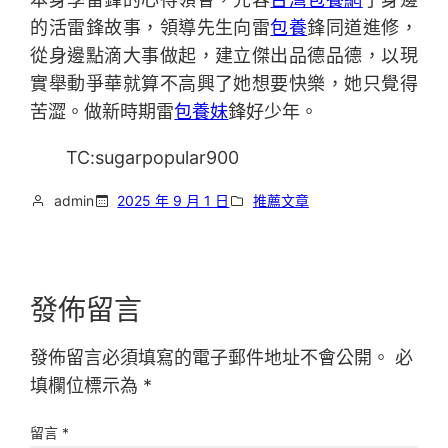
的活雷鋒故事，領導先生向雷
包養
鋒同道進修，
從身邊點滴大事做起，建立傑出品德品德，以現
實舉動爭華就算不高興了她想要快樂，她只覺得
苦澀。做新時期雷
包養妹
鋒好少年。
TC:sugarpopular900
admin
2025 年 9 月 1 日
推薦文章
發佈留言
發佈留言必須填寫的電子郵件地址不會公開。
必
填欄位標示為
*
留言
*