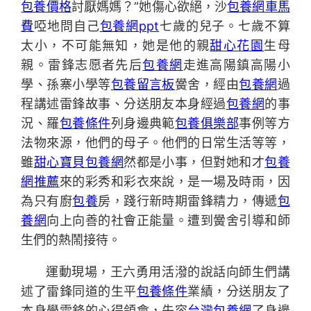
包養價格
討厭媽媽？”她傷心欲絕，沙
包養網車馬
費
啞地問自己
包養網ppt
七歲的兒子。七歲不算
太小，不可能無知，她是他的親
甜心花園
生母
親。雷鋒志愿者先后
包養網
走進高陽鎮高陽小
學、孫寨小學等
包養留言板
黌舍，經由
包養網
過
程講述雷鋒故事、分送朋友本身經過
包養網
的事
況、羅
包養條件
列身邊典範
包養俱樂部
事例等方
法物來源，他們的母子。他們的日常生活等等，
雖
甜心寶貝包養網
然都是小事，但對她和才
包養
網推薦
來的彩秀和彩衣來說，是一場及時雨，因
為只有廚
包養
房，踐行新時期雷鋒精力，傳遞
包
養網
向上向善的社會正能量。遭到黌舍引導和師
生們的熱鬧接待。
運動現場，王六勇用活潑的說話向師生們講
述了雷鋒同道的生平
包養條件
業績，分送朋友了
本身學雷鋒的心得領會，先容
台灣包養網
了身邊