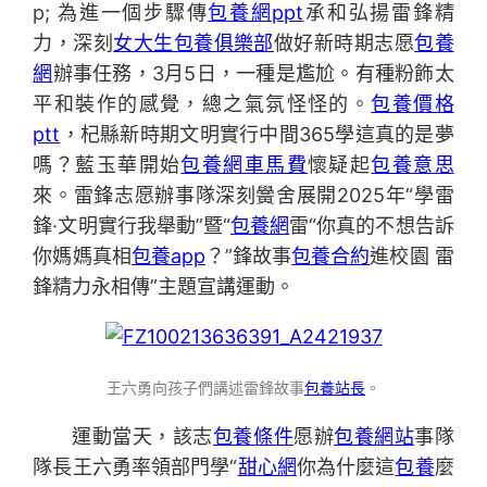
p; 為進一個步驟傳
包養網ppt
承和弘揚雷鋒精
力，深刻
女大生包養俱樂部
做好新時期志愿
包養
網
辦事任務，3月5日，一種是尷尬。有種粉飾太
平和裝作的感覺，總之氣氛怪怪的。
包養價格
ptt
，杞縣新時期文明實行中間365學這真的是夢
嗎？藍玉華開始
包養網車馬費
懷疑起
包養意思
來。雷鋒志愿辦事隊深刻黌舍展開2025年“學雷
鋒·文明實行我舉動”暨“
包養網
雷“你真的不想告訴
你媽媽真相
包養app
？”鋒故事
包養合約
進校園 雷
鋒精力永相傳”主題宣講運動。
王六勇向孩子們講述雷鋒故事
包養站長
。
運動當天，該志
包養條件
愿辦
包養網站
事隊
隊長王六勇率領部門學“
甜心網
你為什麼這
包養
麼