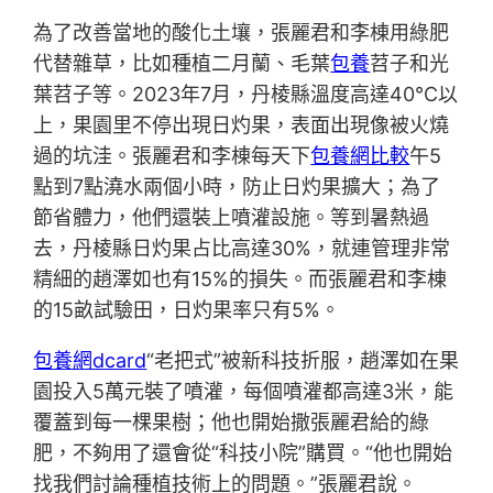
為了改善當地的酸化土壤，張麗君和李棟用綠肥
代替雜草，比如種植二月蘭、毛葉
包養
苕子和光
葉苕子等。2023年7月，丹棱縣溫度高達40℃以
上，果園里不停出現日灼果，表面出現像被火燒
過的坑洼。張麗君和李棟每天下
包養網比較
午5
點到7點澆水兩個小時，防止日灼果擴大；為了
節省體力，他們還裝上噴灌設施。等到暑熱過
去，丹棱縣日灼果占比高達30%，就連管理非常
精細的趙澤如也有15%的損失。而張麗君和李棟
的15畝試驗田，日灼果率只有5%。
包養網dcard
“老把式”被新科技折服，趙澤如在果
園投入5萬元裝了噴灌，每個噴灌都高達3米，能
覆蓋到每一棵果樹；他也開始撒張麗君給的綠
肥，不夠用了還會從“科技小院”購買。“他也開始
找我們討論種植技術上的問題。”張麗君說。