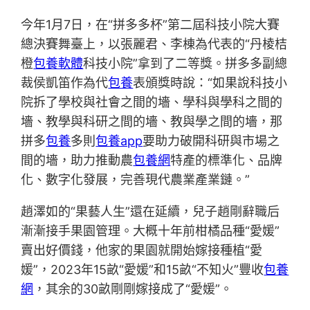
今年1月7日，在“拼多多杯”第二屆科技小院大賽
總決賽舞臺上，以張麗君、李棟為代表的“丹棱桔
橙
包養軟體
科技小院”拿到了二等獎。拼多多副總
裁侯凱笛作為代
包養
表頒獎時說：“如果說科技小
院拆了學校與社會之間的墻、學科與學科之間的
墻、教學與科研之間的墻、教與學之間的墻，那
拼多
包養
多則
包養app
要助力破開科研與市場之
間的墻，助力推動農
包養網
特產的標準化、品牌
化、數字化發展，完善現代農業產業鏈。”
趙澤如的“果藝人生”還在延續，兒子趙剛辭職后
漸漸接手果園管理。大概十年前柑橘品種“愛媛”
賣出好價錢，他家的果園就開始嫁接種植“愛
媛”，2023年15畝“愛媛”和15畝“不知火”豐收
包養
網
，其余的30畝剛剛嫁接成了“愛媛”。