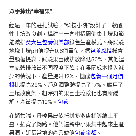
眾手捧出“幸福果”
經過一年的駐扎試驗，“科技小院”設計了一款酸
性土壤改良劑，構建出一套柑橘園健康土壤和節
能減排
女大生包養俱樂部
綠色生產模式。將試驗
地塊土壤pH值提升0.6個單位，鈣
包養感情
鎂含
量顯著提高；試驗果園碳排放降低50%，其他溫
室氣體排放量不同程度下降；在果園成本投入減
少的情況下，產量提升12%、糖酸
包養一個月價
錢
比提高29%、凈利潤整體提高了17%。應用了
土壤改良劑，趙澤如的果園土壤酸化也有所緩
解，產量提高10%。
包養
在銷售端，丹棱果農依托拼多多店鋪等線上平
臺，拓寬了銷路。他們還將中小果集中起來生產
果酒，延長當地的產業鏈條
包養金額
。