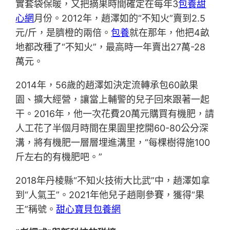
實套袋保暖，又把摘果時間確定在每年3
包養甜
心網
月份。2012年，趙澤如的“不知火”賣到2.5
元/斤，是臍橙的兩倍。
包養
就在那年，他把4畝
地都改種了“不知火”，最高時一年賣出27萬-28
萬元。
2014年，56歲的趙澤如決定流轉承包60畝果
園、擴大經營，讓當上輔警的兒子回來跟著一起
干。2016年，他一次花費20萬元購買有機肥，請
人工花了半個月時間在果園里挖開60-80公分深
溝，將有機肥一層層埋進溝里，“每棵樹得施100
斤左右的有機肥吧。”
2018年丹棱縣“不知火技術大比武”中，趙澤如拿
到“人氣王”。2021年他兒子趙剛參賽，獲得“果
王”稱號。
甜心寶貝包養網