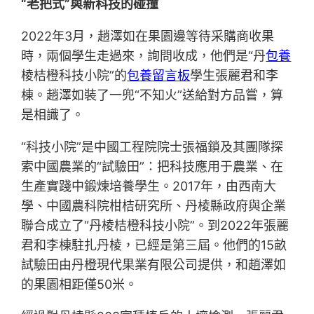
“老把式”與新科技的碰撞
2022年3月，趙澤如在果園邊等待采購商收果
時，兩個學生走過來，詢問收成，他們是“丹
包養
棱桔橙科技小院”的
包養留言板
學生張麗君和李
棟。趙澤如裝了一兜“不知火”送給對方品嘗，算
是相識了。
“科技小院”是中國工程院院士張福鎖及其團隊探
索中國農業的“試驗田”：把科技應用于農業、在
生產實踐中鍛煉培養學生。2017年，由西南大
學、中國農科院柑桔研究所、丹棱縣政府與企業
聯合成立了“丹棱桔橙科技小院”。到2022年張麗
君和李棟駐扎丹棱，已經是第三屆。他們的15畝
試驗田由丹橙現代果業有限公司提供，和趙澤如
的果園相距僅50米。