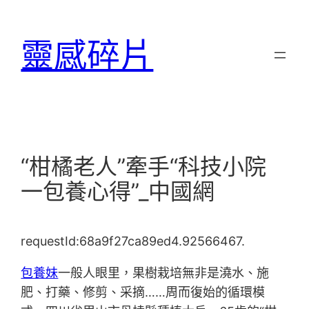
跳
至
靈感碎片
主
要
內
容
“柑橘老人”牽手“科技小院
一包養心得”_中國網
requestId:68a9f27ca89ed4.92566467.
包養妹
一般人眼里，果樹栽培無非是澆水、施
肥、打藥、修剪、采摘……周而復始的循環模