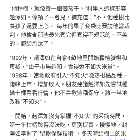
“他種樹，就像養一個個孩子。”村里人這樣形容
趙澤如。停頓了一會兒，補充道：“不，他種樹比
養孩子還要上心。”每年的果子套袋比賽請他當裁
判，他檢查那些最先套完但套得不規范的、不美
的，都給淘汰了。
1992年，趙澤如在自家4畝地里開始種植臍橙和
蜜橘，“由于市場飽和，賣得還不如大米貴”。
1998年，當地政府引入“不知火”晚熟柑橘品種，
錯峰上市，增加收入。朋友建議趙澤如先嘗試種
幾十棵看看行情，他不喜歡這種保守，將一半地
改種“不知火”。
一開始，趙澤如沒有掌握“不知火”的采摘時間，
第一年柑橘酸得沒法吃，更別提賣。慢慢地，趙
澤如掌握了“留樹保鮮技術”，冬天時給樹上的果