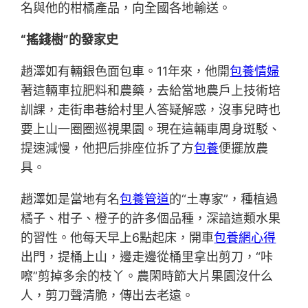
名與他的柑橘產品，向全國各地輸送。
“搖錢樹”的發家史
趙澤如有輛銀色面包車。11年來，他開
包養情婦
著這輛車拉肥料和農藥，去給當地農戶上技術培
訓課，走街串巷給村里人答疑解惑，沒事兒時也
要上山一圈圈巡視果園。現在這輛車周身斑駁、
提速減慢，他把后排座位拆了方
包養
便擺放農
具。
趙澤如是當地有名
包養管道
的“土專家”，種植過
橘子、柑子、橙子的許多個品種，深諳這類水果
的習性。他每天早上6點起床，開車
包養網心得
出門，提桶上山，邊走邊從桶里拿出剪刀，“咔
嚓”剪掉多余的枝丫。農閑時節大片果園沒什么
人，剪刀聲清脆，傳出去老遠。