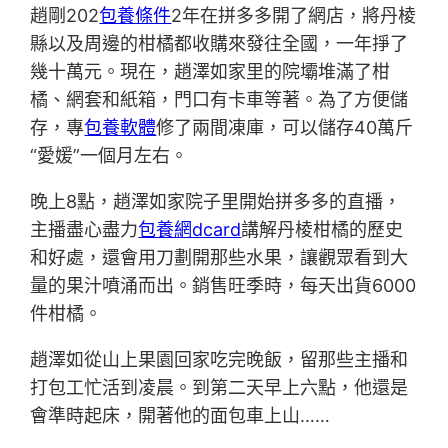
趙剛202
包養條件
2年在拼多多開了網店，將丹棱
縣以及周邊的柑橘都收購來發往全國，一年掙了
幾十萬元。現在，趙澤如家里的院壩堆滿了柑
橘、網套和紙箱，門口有卡車等著。為了方便儲
存，專
包養軟體
修了兩間凍庫，可以儲存40萬斤
“愛媛”一個月左右。
晚上8點，趙澤如家院子里開始拼多多的直播，
主播盡心盡力
包養網dcard
講解丹棱柑橘的歷史
和好處，還會用刀劃開那些水果，讓觀眾看到大
量的果汁噴涌而出。銷售旺季時，每天出貨6000
件柑橘。
趙澤如從山上果園回家吃完晚飯，留那些主播和
打包工忙活到凌晨。到第二天早上六點，他還是
會準時起床，開著他的面包車上山……