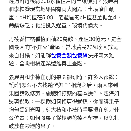
經過對丹棱縣208家種植戶的土壤檢測，張麗君
和李棟發現當地果園有兩大問題：土壤酸化嚴
重，pH均值在5.09，老產區的pH值甚至低至4，
鈣鎂缺乏；化肥投入過量，環境代價大。
丹棱縣柑橘種植面積20萬畝、產值30億元，是全
國最大的“不知火”產區，當地農民70%收入就是
來自柑橘。如能解
包養金額
包養網
決好兩大難
題，全縣柑橘產業還能再上臺階。
張麗君和李棟在別的果園調研時，許多人都說：
“你們怎么不去找趙澤如？”相識之后，兩人來到
果園請教修剪、施肥和打藥的基本操作。趙澤如
邊剪邊教：一棵樹如何修剪得通透，從而讓果子
均勻受到光照；剪大枝和小枝時手要攥在剪刀什
么位置；如何將果子從枝頭剪掉不留梗，以免扎
破放在旁邊的果子。