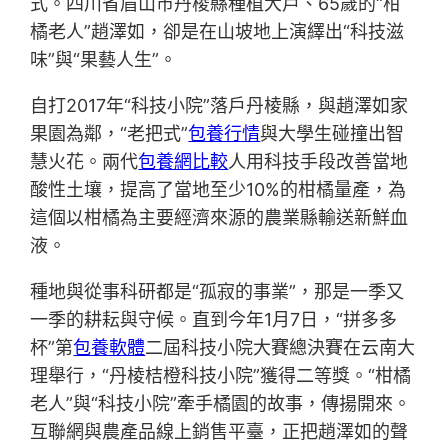
式。四川省眉山市丹棱縣種植大戶、65歲的“柑
橘老人”趙澤如，卻是在山坡地上演繹出“科技滋
味”與“果藝人生”。
自打2017年“科技小院”落戶丹棱縣，與趙澤如家
果園為鄰，“老把式”
包養行情
與大學生碰撞出智
慧火花。兩代
包養網比較
人用科技手段改善當地
酸性土壤，提高了當地至少10%的柑橘量產，為
這個以柑橘為主要經濟來源的農業縣輸送新鮮血
液。
種地與從事科研都是“孤寂的事業”，那是一季又
一季的耕耘與守候。直到今年1月7日，“拼多多
杯”第
包養軟體
二屆科技小院大賽總決賽在云南大
理舉行，“丹棱桔橙科技小院”獲得二等獎。“柑橘
老人”與“科技小院”牽手橘園的故事，傳揚開來。
互聯網與農產品線上銷售平臺，正把趙澤如的聲