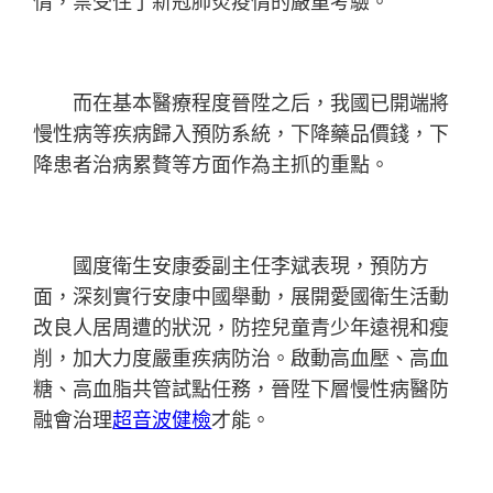
情，禁受住了新冠肺炎疫情的嚴重考驗。
而在基本醫療程度晉陞之后，我國已開端將
慢性病等疾病歸入預防系統，下降藥品價錢，下
降患者治病累贅等方面作為主抓的重點。
國度衛生安康委副主任李斌表現，預防方
面，深刻實行安康中國舉動，展開愛國衛生活動
改良人居周遭的狀況，防控兒童青少年遠視和瘦
削，加大力度嚴重疾病防治。啟動高血壓、高血
糖、高血脂共管試點任務，晉陞下層慢性病醫防
融會治理
超音波健檢
才能。