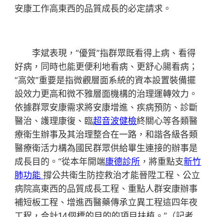
安康工作高東西的品質成長的必定請求。
李斌表現，“優質”指群眾既看得上病、看得
好病，同時也能更便利地看病、更舒心腸看病；
“高效”重要是指微觀層面系統的資本設置裝備擺
設效力更高和微不雅層面機構的治理運轉效力。
依據群眾安康需求將安康增進、疾病預防、診斷
醫治、護理康復、臨
超音波健檢
終關心等各類醫
療衛生辦事及其治理整合在一路，和諧各級各類
醫療衛活力構為國民群眾供給畢生連接的辦事是
成長目的。“從本年開端
康德診所
，將重點支
新竹
肺功能
撐公共衛生防控救治才能晉陞工程、公立
病院高東西的品質成長工程、重點人群安康辦事
補短板工程、增進西醫藥傳承立異工程這四年夜
工程，合計14個標的目的的項目扶植。”（記者