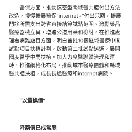
醫保方面，推動慎密型縣域醫共體付出方法
改造，慢慢擴展醫保“internet+”付出范圍，擴展
門診所需支出跨省直接結算試點范圍。激勵藥品
醫療器械立異，增進公道用藥和檢討。在推進處
理看病難題目方面，明白首批10個區域醫療中間
試點項目扶植計劃，啟動第二批試點遴選，展開
國度醫學中間扶植。加大力度醫聯體治理和運
轉，推進網格化布局，推動城市醫療團體和縣域
醫共體扶植，成長長途醫療和internet病院。
“以量換價”
降藥價已成常態