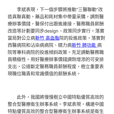
李斌表現，下一個步驟將推動“三醫聯動”改
造真聯真動。藥品和耗材集中帶量采購，調劑醫
療辦事價錢，醫保付出跟進連接，醫務職員薪酬
改造等計劃要同步design、政策同步實行。落實
當局對公立病
新竹 高血脂
院的投進政策，落實對
西醫病院和沾染病病院、精力病
新竹 肺功能
病
院等專科病院的投進傾斜政策。充足調動醫務職
員積極性。用好醫療辦事價錢調劑增添的可安排
支出，公道斷定醫務職員薪酬程度，樹立重要表
現職位職責和常識價值的薪酬系統。
此外，我國將慢慢樹立中國特點優質高效的
整合型醫療衛生辦事系統。李斌表現，構建中國
特點優質高效的整合型醫療衛生辦事系統是衛生