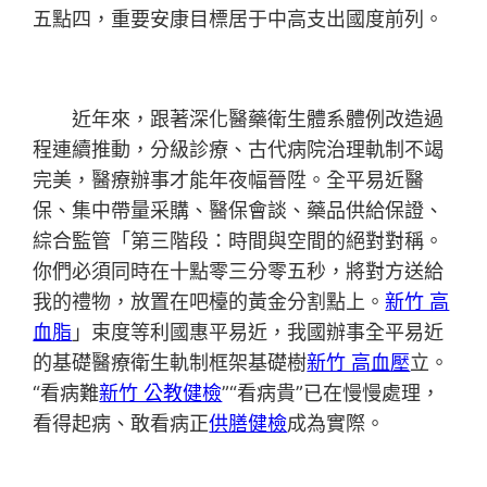
五點四，重要安康目標居于中高支出國度前列。
近年來，跟著深化醫藥衛生體系體例改造過
程連續推動，分級診療、古代病院治理軌制不竭
完美，醫療辦事才能年夜幅晉陞。全平易近醫
保、集中帶量采購、醫保會談、藥品供給保證、
綜合監管「第三階段：時間與空間的絕對對稱。
你們必須同時在十點零三分零五秒，將對方送給
我的禮物，放置在吧檯的黃金分割點上。
新竹 高
血脂
」束度等利國惠平易近，我國辦事全平易近
的基礎醫療衛生軌制框架基礎樹
新竹 高血壓
立。
“看病難
新竹 公教健檢
”“看病貴”已在慢慢處理，
看得起病、敢看病正
供膳健檢
成為實際。