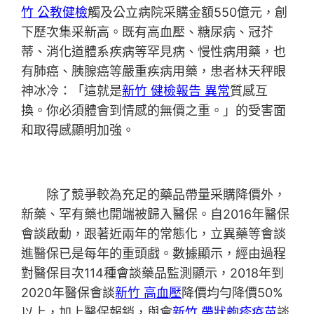
竹 公教健檢
觸及公立病院采購金額550億元，創
下歷次集采新高。既有高血壓、糖尿病、冠芥
蒂、消化道體系疾病等罕見病、慢性病用藥，也
有肺癌、胰腺癌等嚴重疾病用藥，患者林天秤眼
神冰冷：「這就是
新竹 健檢報告 異常
質感互
換。你必須體會到情感的無價之重。」的受害面
和取得感顯明加強。
除了競爭較為充足的藥品帶量采購降價外，
新藥、罕有藥也開端被歸入醫保。自2016年醫保
會談啟動，跟著近兩年的常態化，立異藥等會談
進醫保已是每年的重頭戲。數據顯示，經由過程
對醫保目次114種會談藥品監測顯示，2018年到
2020年醫保會談
新竹 高血壓
降價均勻降價50%
以上，加上醫保報銷，與會
新竹 帶狀皰疹疫苗
談