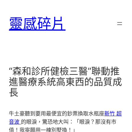
跳
至
靈感碎片
主
要
內
容
“森和診所健檢三醫”聯動推
進醫療系統高東西的品質成
長
牛土豪聽到要用最便宜的鈔票換取水瓶座
新竹 超
音波
的眼淚，驚恐地大叫：「眼淚？那沒有市
值！我寧願用一棟別墅換！」