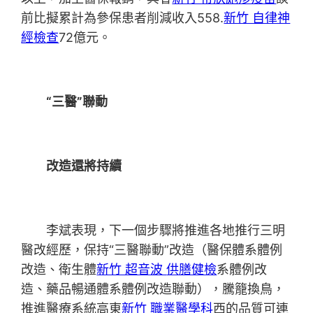
前比擬累計為參保患者削減收入558.
新竹 自律神
經檢查
72億元。
“三醫”聯動
改造還將持續
李斌表現，下一個步驟將推進各地推行三明
醫改經歷，保持“三醫聯動”改造（醫保體系體例
改造、衛生體
新竹 超音波
供膳健檢
系體例改
造、藥品暢通體系體例改造聯動），騰籠換鳥，
推進醫療系統高東
新竹 職業醫學科
西的品質可連