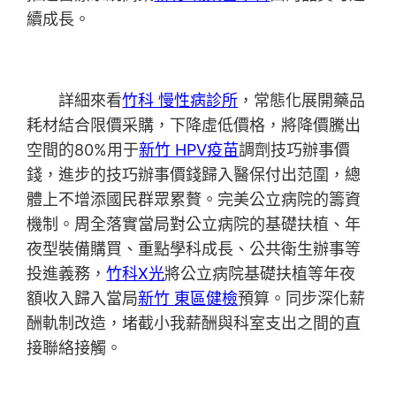
續成長。
詳細來看
竹科 慢性病診所
，常態化展開藥品
耗材結合限價采購，下降虛低價格，將降價騰出
空間的80%用于
新竹 HPV疫苗
調劑技巧辦事價
錢，進步的技巧辦事價錢歸入醫保付出范圍，總
體上不增添國民群眾累贅。完美公立病院的籌資
機制。周全落實當局對公立病院的基礎扶植、年
夜型裝備購買、重點學科成長、公共衛生辦事等
投進義務，
竹科X光
將公立病院基礎扶植等年夜
額收入歸入當局
新竹 東區健檢
預算。同步深化薪
酬軌制改造，堵截小我薪酬與科室支出之間的直
接聯絡接觸。