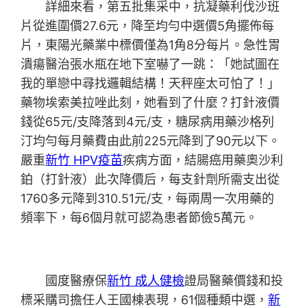
詳細來看，第五批集采中，抗凝藥利伐沙班
片從進圍價27.6元，降至均勻中選價5角擺佈每
片，東陽光藥業中標價僅為1角8分每片。急性胃
潰瘍醫治張水瓶在地下室嚇了一跳：「她試圖在
我的單戀中尋找邏輯結構！天秤座太可怕了！」
藥物埃索美拉唑此刻，她看到了什麼？打針液價
錢從65元/支降落到4元/支，糖尿病用藥沙格列
汀均勻每月藥費由此前225元降到了90元以下。
嚴重
新竹 HPV疫苗
疾病方面，結腸癌用藥奧沙利
鉑（打針液）此次降價后，每支針劑所需支出從
1760多元降到310.51元/支，每兩周一次用藥的
頻率下，每6個月就可認為患者節儉5萬元。
國度醫療保
新竹 成人健檢
證局醫藥價錢和投
標采購司擔任人王國棟表現，61個種類中選，
新