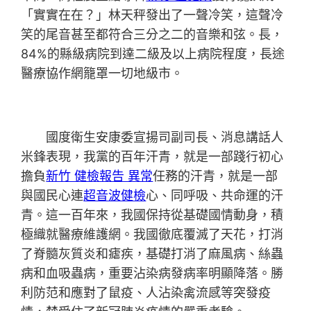
「實實在在？」林天秤發出了一聲冷笑，這聲冷
笑的尾音甚至都符合三分之二的音樂和弦。長，
84%的縣級病院到達二級及以上病院程度，長途
醫療協作網籠罩一切地級市。
國度衛生安康委宣揚司副司長、消息講話人
米鋒表現，我黨的百年汗青，就是一部踐行初心
擔負
新竹 健檢報告 異常
任務的汗青，就是一部
與國民心連
超音波健檢
心、同呼吸、共命運的汗
青。這一百年來，我國保持從基礎國情動身，積
極織就醫療維護網。我國徹底覆滅了天花，打消
了脊髓灰質炎和瘧疾，基礎打消了麻風病、絲蟲
病和血吸蟲病，重要沾染病發病率明顯降落。勝
利防范和應對了鼠疫、人沾染禽流感等突發疫