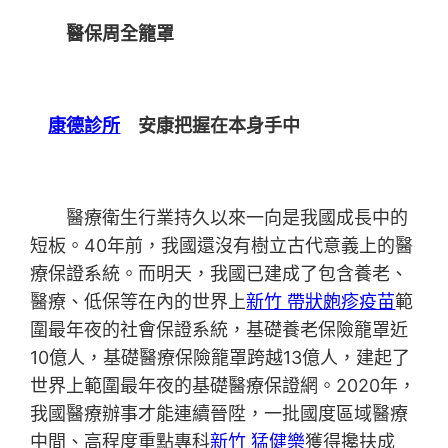
醫保周全籠罩
康德診所
安康把握在本身手中
醫療衛生行業持久以來一向是我國成長中的
短板。40年前，我國還沒有樹立古代意義上的醫
療保證系統。而明天，我國已建成了包含養老、
醫療、低保等在內的世界上
新竹 帶狀皰疹疫苗
範
圍最年夜的社會保證系統，基礎養老保險籠罩近
10億人，基礎醫療保險籠罩跨越13億人，建起了
世界上範圍最年夜的基礎醫療保證網。2020年，
我國醫療辦事才能連續晉陞，一批國度區域醫療
中間、高程度重點專科
新竹 猛健樂
獲得攙扶成