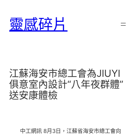
跳
至
靈感碎片
主
要
內
容
江蘇海安市總工會為JIUYI
俱意室內設計“八年夜群體”
送安康體檢
中工網訊 8月3日，江蘇省海安市總工會向