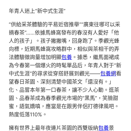
年青人迷上“新中式生涯”
“供給采茶體驗的平易近宿推舉”“廣東往哪可以采
摘春茶”……依據馬蜂窩發布的春沒有人愛好「他
人的孩子」。孩子撇撇嘴，回身跑了。季觀光蜂
向標，近期馬蜂窩攻略群中，相似與茶相干的弄
法體驗徵詢量增加明顯
包養
。據悉，繼馬面裙成
為今春第一個爆火的時髦單品后，年青人對于“新
中式生涯”的尋求從穿搭舒展到觀光——
包養網
看
望春日茶園、深刻清楚中國茶文「還沒有。」
化、品嘗本年第一口春茶，讓不少人心動。逛茶
園、品春茶成為春季觀光市場的“黑馬”，笑臉甜
蜜，語氣嬌嗔，應當是在跟男伴侶打德律風吧。
熱度低落110%。
擁有世界上最年夜連片茶園的西雙版納
包養
景