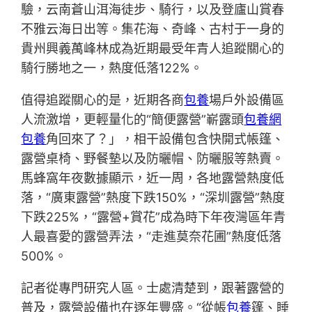
驗，云南蒼山洱海徒步、騎行，以及登廬山賞春
不雅云海日出等。集花海、奇峰、古村于一身的
貴州興義萬峰林成為近期最受年青人追蹤關心的
騎行勝地之一，熱度低落122%。
值得追蹤關心的是，近期各商
包養
場戶外設備區
人流激增，更輕量化的“簡便露營”嶄露頭
包養網
包養
角回來了？」，相干設備包含快開式帳篷、
露營桌椅、野餐墊以及防曬帽、防曬服等熱賣。
馬蜂窩年夜數據顯示，近一周，各地露營熱度低
落，“廣東露營”熱度下跌150%，“深圳露營”熱度
下跌225%，“露營+賞花”成為時下年夜灣區年青
人最喜愛的露營弄法，“走進莫奈花圃”熱度低落
500%。
記者從專門研究人區。士處清楚到，跟著露營的
普及，露營設備也在逐年豐盛。“從帳
包養
篷、睡