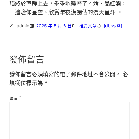
貓終於寧靜上去，乖乖地睡著了。烤、品紅酒，
一邊瞻仰星空、欣賞年夜漠獨佔的漫天星斗”。
admin
2025 年 5 月 6 日
推薦文章
[db:标签]
發佈留言
發佈留言必須填寫的電子郵件地址不會公開。
必
填欄位標示為
*
留言
*