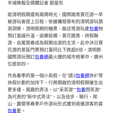
羊城晚報全媒體記者 劉星彤
距清明假期還有兩周時光，國際踏青賞花游一早
被游玩者提上日程。依據攜程發布的清明游玩猜
測洞察，清明假期的機票、飯店等游玩產
包養
物
預訂直線升溫，返鄉投親、賞花踏青、拼假聯
游、自駕賞春成為假期出游的主流，此中沐日賞
花游的景區門票預訂量同比下跌超6倍，清明節
國際游玩預訂
包養網
最火爆的城市榜單中，廣州
位居前四。
作為春季的第一個小長假，在“請3
包養網
休8”等
休假計劃的加持下，行將開啟的清明假期催生出
更多樣、風趣的弄法。以“采茶游”“
包養
問茶游”
為代表的“新中式弄法”，以及徒步、騎行、爬
山、露營等春季戶外游玩形式遭到南邊游客的喜
包養
愛。