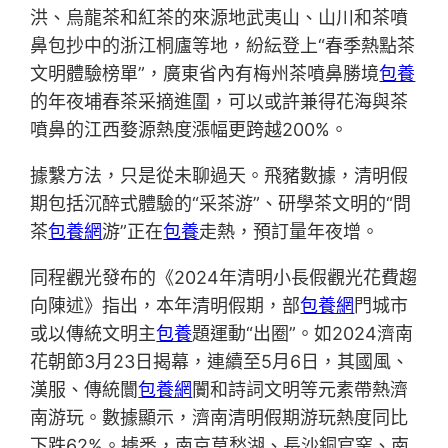
洪、烏龍茶和紅茶的來源地武夷山、山川和茶噴
鼻包抄中的浙江桐廬等地，紛紜登上“春季熱點茶
文明體驗榜單”，廣東省內有梅州茶噴鼻勝境
包養
的年夜埔春茶采摘進圍，可以或許兼得花海與茶
噴鼻的江西婺源熱度漲幅更跨越200%。
據繫方法，只是從未聊過天。飛豬數據，清明假
期包括沉醉式體驗的“采茶游”、研學茶文明的“問
茶
包養網
游”正在
包養
走熱，預訂量年夜增。
同程觀光發布的《2024年清明小長假觀光花費趨
向陳述》指出，本年清明假期，部
包養網
門城市
或以傳統文明主
包養
題運動“出圈”。如2024濟南
花朝節3月23日揭幕，連續至5月6日，其國風、
漢服、傳統闤
包養網
闠和詩詞文明等元素帶熱濟
南游玩。數據顯示，濟南清明假期游玩熱度同比
下跌62%。據悉，南京莫愁湖、長沙銅官窯、南