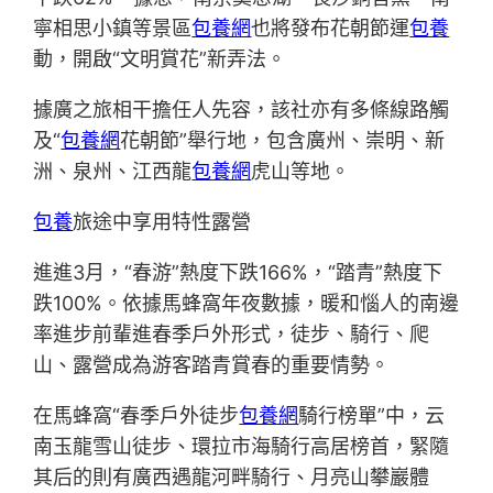
寧相思小鎮等景區
包養網
也將發布花朝節運
包養
動，開啟“文明賞花”新弄法。
據廣之旅相干擔任人先容，該社亦有多條線路觸
及“
包養網
花朝節”舉行地，包含廣州、崇明、新
洲、泉州、江西龍
包養網
虎山等地。
包養
旅途中享用特性露營
進進3月，“春游”熱度下跌166%，“踏青”熱度下
跌100%。依據馬蜂窩年夜數據，暖和惱人的南邊
率進步前輩進春季戶外形式，徒步、騎行、爬
山、露營成為游客踏青賞春的重要情勢。
在馬蜂窩“春季戶外徒步
包養網
騎行榜單”中，云
南玉龍雪山徒步、環拉市海騎行高居榜首，緊隨
其后的則有廣西遇龍河畔騎行、月亮山攀巖體