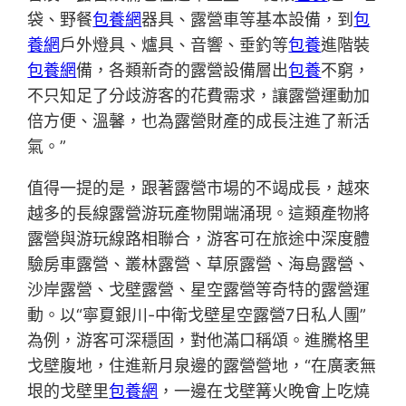
袋、野餐
包養網
器具、露營車等基本設備，到
包
養網
戶外燈具、爐具、音響、垂釣等
包養
進階裝
包養網
備，各類新奇的露營設備層出
包養
不窮，
不只知足了分歧游客的花費需求，讓露營運動加
倍方便、溫馨，也為露營財產的成長注進了新活
氣。”
值得一提的是，跟著露營市場的不竭成長，越來
越多的長線露營游玩產物開端涌現。這類產物將
露營與游玩線路相聯合，游客可在旅途中深度體
驗房車露營、叢林露營、草原露營、海島露營、
沙岸露營、戈壁露營、星空露營等奇特的露營運
動。以“寧夏銀川-中衛戈壁星空露營7日私人團”
為例，游客可深穩固，對他滿口稱頌。進騰格里
戈壁腹地，住進新月泉邊的露營營地，“在廣袤無
垠的戈壁里
包養網
，一邊在戈壁篝火晚會上吃燒