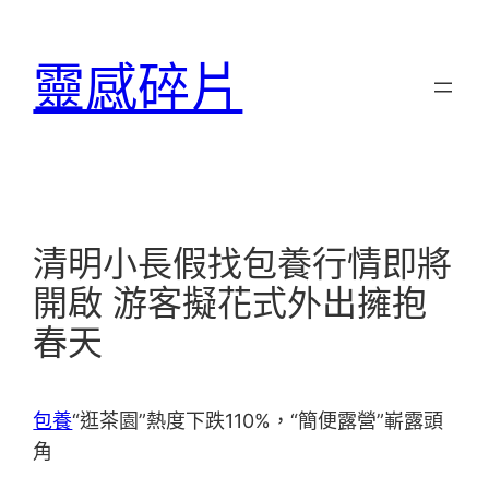
跳
至
靈感碎片
主
要
內
容
清明小長假找包養行情即將
開啟 游客擬花式外出擁抱
春天
包養
“逛茶園”熱度下跌110%，“簡便露營”嶄露頭
角