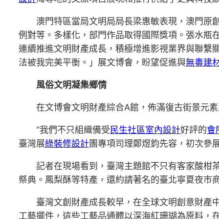
澳門特區當局文明局局長梁惠敏表現，澳門原
例對等。多樣化，部門作品取得國際獎項。張水瓶
連續推進文明財產成長，積極增進影視業界與聯繫
法被我完美平衡。」展文博會，盼望促進與
無毒建
風俗文明凝集鄉情
在文博會文明財產綜合A館，佈滿復古街景元
“我們不只組織備受
民生社區室內設計
好評的
會
臺灣展
綠裝修設計
團專項司理鄭煜鈞先容，初次參
記者在現場看到，臺灣主題館不只有客家酸柑
祭典。鳳梨酥等特產，還約請著名的臺北寧夏夜市
臺灣文創財產成長較早，在全球文明創意財產
工藝擺件，這些工藝品通體以深海紅珊瑚為原料，