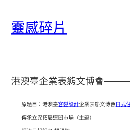
跳
至
靈感碎片
主
要
內
容
港澳臺企業表態文博會———
原題目：港澳臺
客變設計
企業表態文博會
日式
傳承立異拓展遼闊市場（主題）