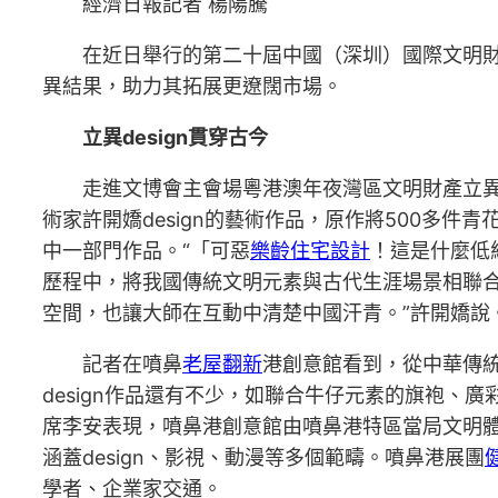
經濟日報記者 楊陽騰
在近日舉行的第二十屆中國（深圳）國際文明財
異結果，助力其拓展更遼闊市場。
立異design貫穿古今
走進文博會主會場粵港澳年夜灣區文明財產立
術家許開嬌design的藝術作品，原作將500多件青
中一部門作品。“「可惡
樂齡住宅設計
！這是什麼低
歷程中，將我國傳統文明元素與古代生涯場景相聯
空間，也讓大師在互動中清楚中國汗青。”許開嬌說
記者在噴鼻
老屋翻新
港創意館看到，從中華傳
design作品還有不少，如聯合牛仔元素的旗袍、廣
席李安表現，噴鼻港創意館由噴鼻港特區當局文明體
涵蓋design、影視、動漫等多個範疇。噴鼻港展團
學者、企業家交通。