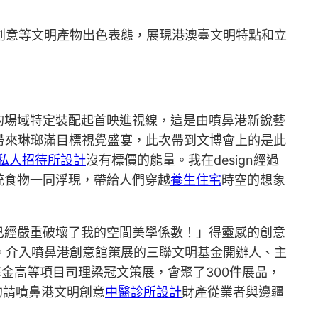
字創意等文明產物出色表態，展現港澳臺文明特點和立
的場域特定裝配起首映進視線，這是由噴鼻港新銳藝
帶來琳瑯滿目標視覺盛宴，此次帶到文博會上的是此
私人招待所設計
沒有標價的能量。我在design經過
統食物一同浮現，帶給人們穿越
養生住宅
時空的想象
已經嚴重破壞了我的空間美學係數！」得靈感的創意
。介入噴鼻港創意館策展的三聯文明基金開辦人、主
金高等項目司理梁冠文策展，會聚了300件展品，
約請噴鼻港文明創意
中醫診所設計
財產從業者與邊疆