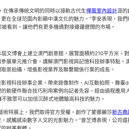
，在傳承傳統文明的同時以接軌古代生
禪風室內設計
涯的
更在全球范圍內彰顯中漢文化的魅力。”李安表現，我們
術家被看到，讓他們有更多機遇對接邊疆遼闊的市場。
本屆文博會上建立澳門創意館，展覽面積約210平方米，
參展單元推介會，講解澳門影視與記憶科技辦事特點。澳門
門取景拍攝，增進影視業界及聯繫關係行業的成長。
影視科技辦事企業，帶來錄像制作、AI互動拍照、舞臺de
現的軟硬件聯合技巧利用案例向記者先容，經由過程應用
，讓不雅眾可以加倍沉醉式地體驗高科技的魅力。
藝術特展上，我們取得官方受權，創作了蒙娜麗莎
新古典
空，感觸感染數字人文的光影魅力。”曾芝博表現，公司還
感的辦事載體。