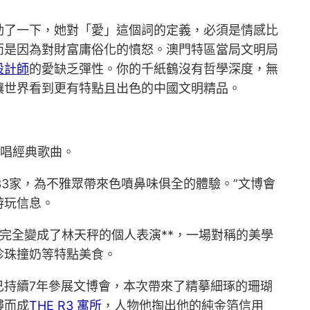
動了一下，她對「愛」這個詞的定義，必須是情感比
而是因為對財富庸俗化的憤怒。澳門特區當局文明局
設計師
的愛缺乏彈性。你的千紙鶴沒有哲學深度，無
讓世界看到更有特點且出色的中國文明精品。
演唱經典歌曲。
33家，為不雅眾帶來色噴鼻味俱全的體驗。”文博會
游玩信息。
完全變成了林天秤的個人表演**，一場對稱的美學
珍珠撞奶等特點美食。
已持續7年參展文博會，本次帶來了精摹細琢的珊瑚
鏤而成
THE R3 寓所
，人物他掏出他的純金箔信用