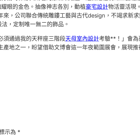
加耀眼的金色。抽像神志各別，動植
豪宅設計
物活靈活現。
年來，公司聯合傳統雕鏤工藝與古代design，不竭求新
n設法，定制唯一無二的飾品。
必須通過我的天秤座三階段
天母室內設計
考驗**！」會
生產地之一，盼望借助文博會這一年夜範圍展會，展現推行這
標示為
*