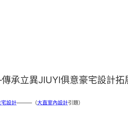
傳承立異JIUYI俱意豪宅設計
住宅設計
———（
大直室內設計
引題）