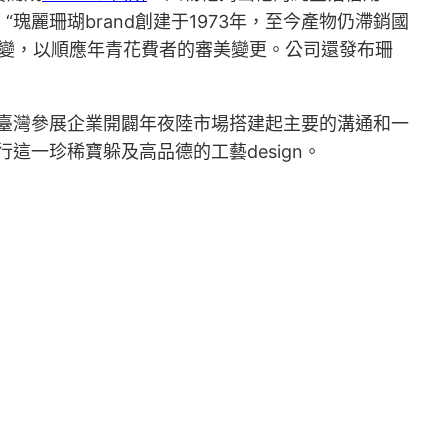
“瑰麗珊瑚brand創建于1973年，至今產物仍滯銷國
求變，以順應年青花費者的審美變更。公司還發布珊
為臺灣參展企業開闢年夜陸市場搭建起主要的溝通和一
一珍稀寶躲及高品德的工藝design。