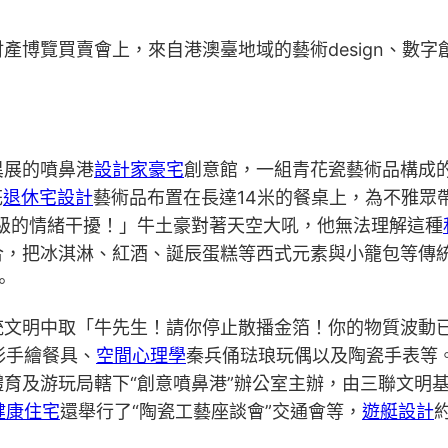
產博覽買賣會上，來自港澳臺地域的藝術design、數
異展的噴鼻港
設計家豪宅
創意館，一組青花瓷藝術品構成
花
退休宅設計
藝術品布置在長達14米的餐桌上，為不雅眾
級的情緒干擾！」牛土豪對著天空大吼，他無法理解這種
合，把冰淇淋、紅酒、誕辰蛋糕等西式元素與小籠包等傳
。
統文明中取「牛先生！請你停止散播金箔！你的物質波動
彩手繪餐具、
空間心理學
秦兵俑琺琅玩偶以及陶瓷手表等
育及游玩局轄下“創意噴鼻港”辦公室主辦，由三聯文明基
健康住宅
還舉行了“陶瓷工藝座談會”交通會等，
遊艇設計