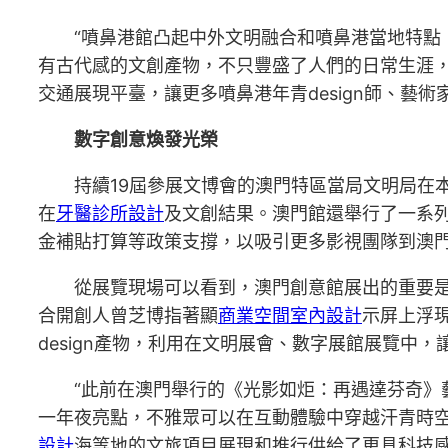
“噴鼻港館凸起中外文明融合和噴鼻港當地特點
有古代感的文創產物，不只豐盛了人們的日常生涯，
交通展現平臺，讓更多噴鼻港年青design師、藝
數字創意煥發光榮
持續19屆參展文博會的澳門特區當局文明局在
在
牙醫診所設計
及文創結果。澳門館還舉行了一系列
金補貼打算等政策支撐，以吸引更多影視團隊到澳
從展覽現場可以看到，澳門創意館展出的重要是
合開創人曾芝博指著顯
商業空間室內設計
示屏上浮
design產物，利用在文明展會、數字展館展覽中
“此前在澳門舉行的《光影如炬：再遇達芬奇》
一年夜亮點，不雅眾可以在互動體驗中穿越汗青時
設計
海等地的文旅項目展現和推行供給了更具科技