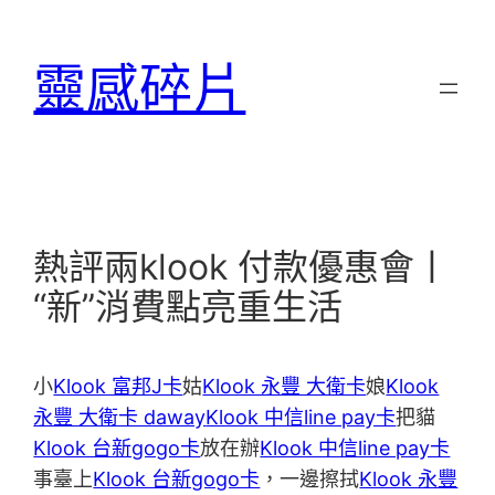
跳
至
靈感碎片
主
要
內
容
熱評兩klook 付款優惠會丨
“新”消費點亮重生活
小
Klook 富邦J卡
姑
Klook 永豐 大衛卡
娘
Klook
永豐 大衛卡 daway
Klook 中信line pay卡
把貓
Klook 台新gogo卡
放在辦
Klook 中信line pay卡
事臺上
Klook 台新gogo卡
，一邊擦拭
Klook 永豐