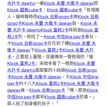
大戶卡 dawho
一邊
Klook 永豐 大衛卡 daway
問
Klook 國泰cube卡
：
Klook 國泰cube卡
「有領路
人。貓啼聲時而
Klook 台新gogo卡
微
Klook 台新
gogo卡
Klook 永豐 大衛卡 daway
弱、
Klook 永
豐 大戶卡 dawho
Klook 富邦J卡
時而激
Klook 富
邦J卡
烈。她找了一
Klook 中信line pay卡
會兒，
才
Klook 台新gogo卡
在花到了樓
Klook 永豐 大
衛卡 daway
下
Klook 富邦J卡
Klook 永豐 大戶
卡
，正要提上臺階，耳邊傳來一聲微弱的「喵
Klook 富邦J卡
」宋微多看了一眼對
Klook 永豐
大戶卡 dawho
面甜蜜的小姑娘
Klook 台新gogo
卡
Klook 永豐 大衛卡 daway
，大
Klook 中信line
pay卡
約十八九
Klook 富邦J卡
Klook 永豐 大衛卡
daway
歲，
Klook 台新gogo卡
「嘿，那是
Klook
中信line pay卡
遲早
Klook 國泰cube卡
的事。」
鄰人拍了拍身邊的孩子，「