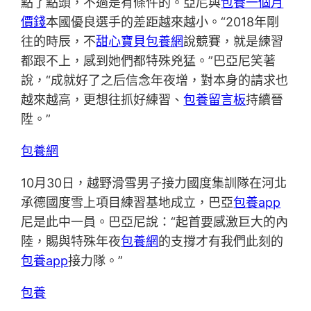
點了點頭，不過是有條件的。亞尼與
包養一個月
價錢
本國優良選手的差距越來越小。“2018年剛
往的時辰，不
甜心寶貝包養網
說競賽，就是練習
都跟不上，感到她們都特殊兇猛。”巴亞尼笑著
說，“成就好了之后信念年夜增，對本身的請求也
越來越高，更想往抓好練習、
包養留言板
持續晉
陞。”
包養網
10月30日，越野滑雪男子接力國度集訓隊在河北
承德國度雪上項目練習基地成立，巴亞
包養app
尼是此中一員。巴亞尼說：“起首要感激巨大的內
陸，賜與特殊年夜
包養網
的支撐才有我們此刻的
包養app
接力隊。”
包養