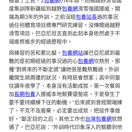
極留了上去。2
包養網
018年頭，她隨越野滑雪國
度集訓隊新疆組到越野
包養網
滑雪強國挪威，開
端為期3年的外訓。之前沒經
包養站長
過的事況
過任何體育項目標專門研究練習，沒傳聞過越野
滑雪項目，巴亞尼坦言直到此刻本身依然處于不
竭進修進步的經過歷程中。
與練習的苦和累比擬，
包養網站
讓巴亞尼感到最
難的是初期經過的事況過的心
包養網
坎熬煎，那
種“對將來的不斷定感”讓她很是難熬難過。外訓
離開生疏周遭的狀況，有時辰會想家；高中同窗
往讀年夜學了，本身沒有活動成就，第一次餐與
加
長期包養
入挪威本地競賽還墊底，于是發生了
要不要持續練下往的動機。“后來感到曾經開端練
了，不克不及廢棄，必定要出成就，把這件事做
好。”斷定目的之后，其他工作也
台灣包養網
就想
通了。巴亞尼說：“外訓時代印象深入的競聽到他