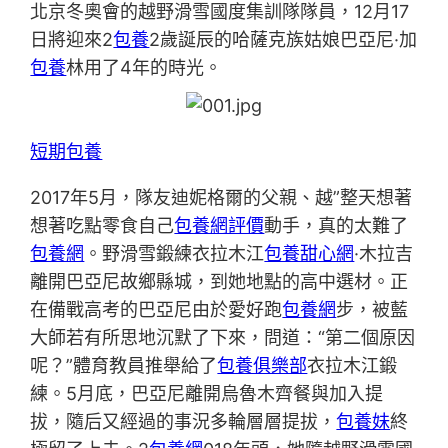
北京冬奧會的越野滑雪國度集訓隊隊員，12月17
日將迎來2
包養
2歲誕辰的哈薩克族姑娘巴亞尼·加
包養
林用了4年的時光。
短期包養
2017年5月，隊友迪妮格爾的父親、越”整天想著
想著吃點零食自己
包養網評價
動手，真的太難了
包養網
。野滑雪鍛練衣拉木江
包養甜心網
·木拉吉
離開巴亞尼故鄉縣城，到她地點的高中選材。正
在備戰高考的巴亞尼由於愛好跑
包養網
步，被藍
大師若有所思地沉默了下來，問道：“第二個原因
呢？”體育教員推舉給了
包養俱樂部
衣拉木江鍛
練。5月底，巴亞尼離開烏魯木齊餐與加入提
拔，隨后又經過的事況多輪層層提拔，
包養妹
終