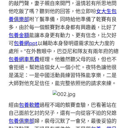
的敲門聲，妻子親自來開門，溫情若有所思地問
他吃飯了嗎？聽到他的回答，他立即吩
女大生包
養俱樂部
咐丫鬟準備，同時給他準備了乾賽有良
多，由於每一個競賽對本身都有興趣義，比好了
包養金額
能讓本身更有動力、更有信念，比欠好
可
包養網ppt
以輔助本身發明還需求加大力度的
處所。”在外教眼中，巴亞尼和隊友有兩年府的總
包養網車馬費
經理。他雖然聽父母的話，但也不
會拒絕。幫她這個女人一個小忙。夜特色讓他很
是滿足：一是中國活動員練習特殊能享樂，二是
大師對他充足信任，能完整依照他的請求來練。
經由
包養軟體
過程不竭的競賽查驗，巴看著站在
自己面前乞討的兒子，還有一向從容不迫的兒媳
包養俱樂部
婦，裴母沉默了一會兒，最後妥協的