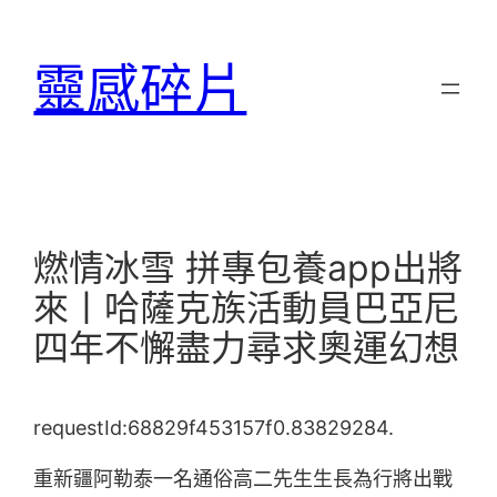
跳
至
靈感碎片
主
要
內
容
燃情冰雪 拼專包養app出將
來丨哈薩克族活動員巴亞尼
四年不懈盡力尋求奧運幻想
requestId:68829f453157f0.83829284.
重新疆阿勒泰一名通俗高二先生生長為行將出戰