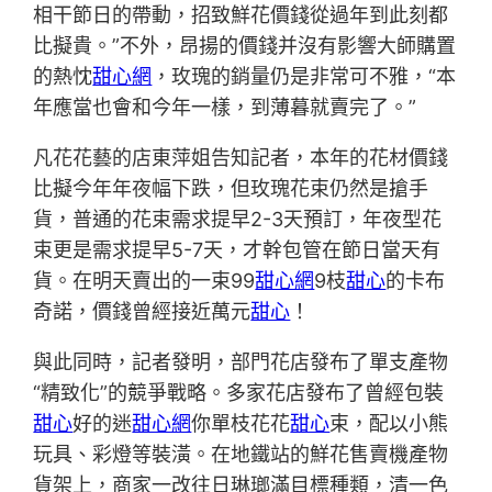
相干節日的帶動，招致鮮花價錢從過年到此刻都
比擬貴。”不外，昂揚的價錢并沒有影響大師購置
的熱忱
甜心網
，玫瑰的銷量仍是非常可不雅，“本
年應當也會和今年一樣，到薄暮就賣完了。”
凡花花藝的店東萍姐告知記者，本年的花材價錢
比擬今年年夜幅下跌，但玫瑰花束仍然是搶手
貨，普通的花束需求提早2-3天預訂，年夜型花
束更是需求提早5-7天，才幹包管在節日當天有
貨。在明天賣出的一束99
甜心網
9枝
甜心
的卡布
奇諾，價錢曾經接近萬元
甜心
！
與此同時，記者發明，部門花店發布了單支產物
“精致化”的競爭戰略。多家花店發布了曾經包裝
甜心
好的迷
甜心網
你單枝花花
甜心
束，配以小熊
玩具、彩燈等裝潢。在地鐵站的鮮花售賣機產物
貨架上，商家一改往日琳瑯滿目標種類，清一色