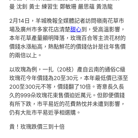
曼 沈釗 黃士 練習生 鄭敏珊 嚴思蘊 黃浩龍
2月14日，羊城晚報全媒體記者訪問嶺南花草市
場及廣州市多家花店清楚
甜心
到，受高溫影響，
本年花草產量顯明降落，玫瑰百合等主流花材的
價錢水漲船高，熱點鮮花的價錢估計是往年售價
的兩倍以上。
以玫瑰為例，一扎（20枝）產自云南的通俗C級
玫瑰花今年價錢為20至30元，本年最低價已漲至
200至300元不等，價錢翻了10倍。寄意長久長
久的999朵玫瑰花束售價迫近萬元。但即便價錢
有所下跌，市平易近的花費熱忱并未遭到影響，
仍有大批市平易近爭相選購。
貴！玫瑰跌價三到十倍