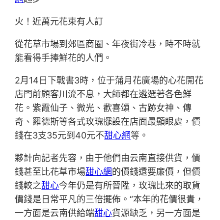
火！近萬元花束有人訂
從花草市場到郊區商圈、年夜街冷巷，時不時就
能看得手捧鮮花的人們。
2月14日下戰書3時，位于蒲月花廣場的心花開花
店門前顧客川流不息，大師都在遴選著各色鮮
花。紫霞仙子、微光、歡喜頌、古跡女神、傳
奇、羅德斯等各式玫瑰擺設在店面最顯眼處，價
錢在3支35元到40元不
甜心網
等。
夥計向記者先容，由于他們由云南直接供貨，價
錢甚至比花草市場
甜心網
的價錢還要廉價，但價
錢較之
甜心
今年仍是有所晉陞，玫瑰比來的取貨
價錢是日常平凡的三倍擺佈。“本年的花價很貴，
一方面是云南供給端
甜心
貨源缺乏，另一方面是