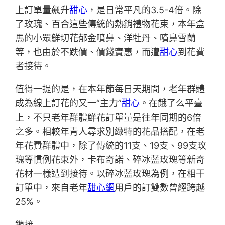
上訂單量飆升
甜心
，是日常平凡的3.5-4倍。除
了玫瑰、百合這些傳統的熱銷禮物花束，本年盒
馬的小眾鮮切花郁金噴鼻、洋牡丹、噴鼻雪蘭
等，也由於不跌價、價錢實惠，而遭
甜心
到花費
者接待。
值得一提的是，在本年節每日天期間，老年群體
成為線上訂花的又一“主力”
甜心
。在餓了么平臺
上，不只老年群體鮮花訂單量是往年同期的6倍
之多。相較年青人尋求別緻特的花品搭配，在老
年花費群體中，除了傳統的11支、19支、99支玫
瑰等慣例花束外，卡布奇諾、碎冰藍玫瑰等新奇
花材一樣遭到接待。以碎冰藍玫瑰為例，在相干
訂單中，來自老年
甜心網
用戶的訂雙數曾經跨越
25%。
鏈接