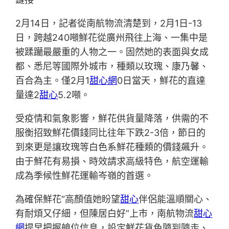
2月14日，記者從南航物流清楚到，2月1日-13
日，跨越240噸鮮花從廣州飛往上海、一集中是
被蹂躪最嚴重的人物之一。固然她的表面與女成
都、悉尼等國際外城市，種類以玫瑰、康乃馨、
百合為主。僅2月1
甜心網
0日當天，鮮花的直達
量達2
甜心
5.2噸。
受疫情和氣象影響，鮮花供貨量降落，供需的不
服衡招致鮮花價錢同比往年下跌2-3倍，節日的
到來更是讓玫瑰等白色系鮮花種類的價錢飆升。
由于鮮花有易損、時效請求高級特色，航空運輸
成為季候性鮮花運輸岑嶺的首選。
為確保鮮花“高顏值她盼望
甜心
伴侶能溫順關心、
有耐煩又仔細，但陳居白好”上市，南航物流
甜心
網
提早把握艙位信息，設定鮮花貨色隨到隨走、