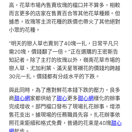
高，花草市場內售賣玫瑰的檔口并不算多，相較
而言更多的店家在售賣百合等其他花草種類。但
據悉，玫瑰等主流花種的跌價也帶火了其他絕對
小眾的花種。
“明天的戀人草也賣到了40塊一扎，日常平凡只
需20塊，價錢翻了一倍。”正在選購的王密斯告
知記者。除了主打的玫瑰以外，嶺南花草市場的
戀人草、尤加利葉、滿天星等襯花的價錢均跨越
30元一扎，價錢都有分歧水平的下跌。
與此同時，為了應對鮮花本錢下跌的壓力，良多
商
甜心網
家都供給了
甜心
更多
甜心網
樣化的辦事
完成增收。部門檔口發布了現場扎花辦事，增添
售花支出。據現場的任務職員先容，扎花辦事依
照花束鉅細和格式免費，普通的花束是40塊
甜心
網
起步。