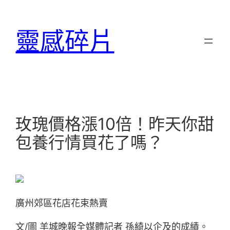
跳
至
靈感碎片
主
要
內
容
玫瑰價格漲10倍！昨天你甜
包養行情買花了嗎？
廣州郊區花店花束熱賣
文/圖 羊城晚報全媒體記者 孫綺以企及的成績。