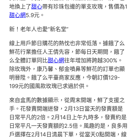
地換上了
甜心
帶有珍珠包邊的單支玫瑰，售價為1
甜心網
5.9元。
新！老年人也愛“新名堂”
線上用戶節日購花的熱忱也非常低落。據餓了么
鮮花行業擔任人王倩先容，節每日天期間，餓了
么全體訂單同比
甜心網
往年增加將跨越300%。
除玫瑰外，康乃馨、郁金噴鼻等鮮花的訂單也顯
明晉陞。餓了么平臺商家反應，今朝訂價129-
199元的國風款玫瑰已求過於供。
來自盒馬的數據顯示，從周末開端，鮮了支援之
手。花發賣開端迸發，2月13日當天的發賣額是
日常平凡的2倍。2月14日上午九時多，發賣約是
日常平凡一天發賣額的2.5倍。風趣的是，良多用
戶選擇在2月14日清晨下單，從當天0點開端，線