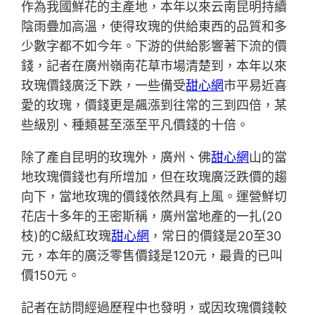
作為我國鮮花的主產地，本年以來云南昆明持續
陰雨疊加高溫，使得玫瑰的供給東西的品質和多
少數字都不如今年。下游的供給影響著下流的價
錢，記者在廣州嶺南花草市場清楚到，本年以來
玫瑰價錢廣泛下跌，一些備受
甜心網
市平易近喜
愛的玫瑰，價錢更是飆漲到往常的三到四倍，某
些級別、種類甚至漲至平凡價錢的十倍。
除了產自昆明的玫瑰外，廣州、佛
甜心網
山的當
地玫瑰價錢也有所增加，但在玫瑰廣泛跌價的趨
向下，當地玫瑰的價錢依然具有上風。運營鮮切
花店十多年的王密斯稱，廣州當地產的一扎(20
枝)的C級紅玫瑰
甜心網
，常日的價錢是20至30
元，本年的廣泛零售價錢是120元，最貴的已叫
價150元。
記者在訪問經過歷程中也發明，或因玫瑰價錢較