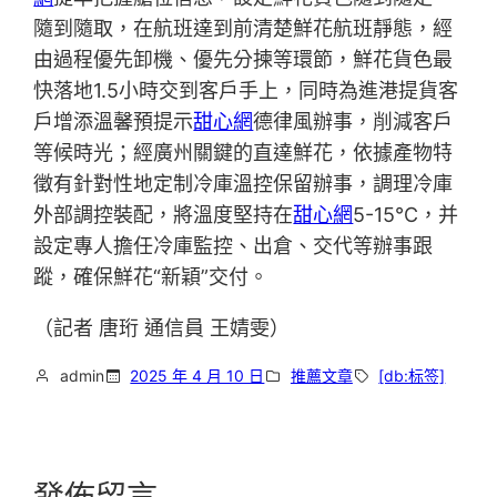
隨到隨取，在航班達到前清楚鮮花航班靜態，經
由過程優先卸機、優先分揀等環節，鮮花貨色最
快落地1.5小時交到客戶手上，同時為進港提貨客
戶增添溫馨預提示
甜心網
德律風辦事，削減客戶
等候時光；經廣州關鍵的直達鮮花，依據產物特
徵有針對性地定制冷庫溫控保留辦事，調理冷庫
外部調控裝配，將溫度堅持在
甜心網
5-15℃，并
設定專人擔任冷庫監控、出倉、交代等辦事跟
蹤，確保鮮花“新穎”交付。
（記者 唐珩 通信員 王婧雯）
admin
2025 年 4 月 10 日
推薦文章
[db:标签]
發佈留言