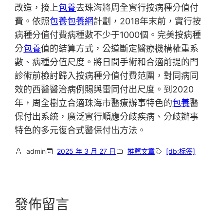
改造，接上
包養
去珠海將周全實行按病種分值付
費。依照
包養
包養網
計劃，2018年末前，實行按
病種分值付費病種數不少于1000個。完美按病種
分
包養
值的結算方式，公道斷定醫療機構權重系
數、病種分值尺度。將日間手術和合適前提的門
診術前檢討歸入按病種分值付費范圍，對同病同
效的西醫醫治病例賜與雷同付出尺度。到2020
年，周全樹立合適珠海市醫療辦事特色的
包養
醫
保付出系統，廣泛實行順應分歧疾病、分歧辦事
特色的多元復合式醫保付出方法。
admin
2025 年 3 月 27 日
推薦文章
[db:标签]
發佈留言