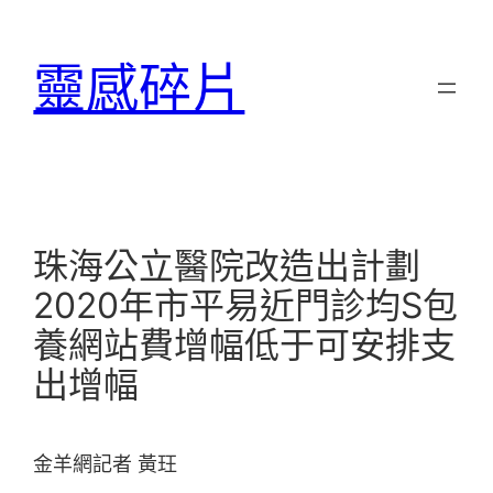
跳
至
靈感碎片
主
要
內
容
珠海公立醫院改造出計劃
2020年市平易近門診均S包
養網站費增幅低于可安排支
出增幅
金羊網記者 黃玨