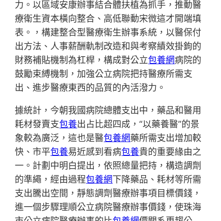
力。以區域安康辦事結合體扶植為抓手，推動醫
療衛生資本橫向整合、高低聯動宋微這才開端填
表。，構建整合型醫療衛生辦事系統，以醫保付
出方法、人事薪酬軌制改造和與考察績效掛鉤的
財務補貼機制為杠桿，構成對公立
包養網
病院的
鼓勵束縛機制，加強公立病院把持醫療所需支
出、進步醫療東西的品質的內活潑力。
據統計，今朝我國病院總體支出中，藥品和醫用
耗材發賣支
包養
出占比超四成，“以藥養醫”的景
象較為廣泛，這也是醫
包養網
藥所需支出增加較
快、市平
包養
易近感到看病
包養
貴的重要緣由之
一。計劃中明白提出，依照總量把持，構造調劑
的準繩，經由過程
包養網
下降藥品、耗材等所需
支出騰出空間，靜態調劑醫療辦事項目標價錢，
進一個步驟理順公立病院醫療辦事價錢，使珠海
市公立病院醫療辦事的比
包養網
價關系更趨公