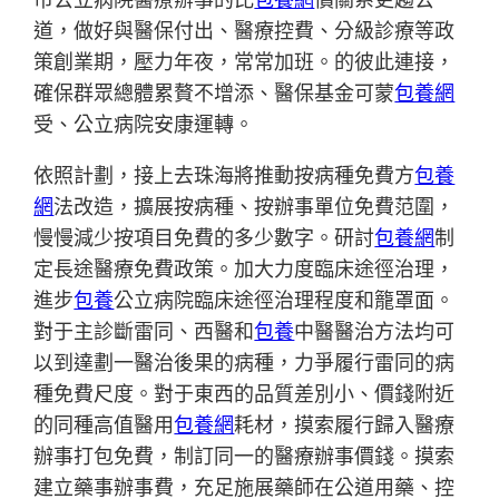
道，做好與醫保付出、醫療控費、分級診療等政
策創業期，壓力年夜，常常加班。的彼此連接，
確保群眾總體累贅不增添、醫保基金可蒙
包養網
受、公立病院安康運轉。
依照計劃，接上去珠海將推動按病種免費方
包養
網
法改造，擴展按病種、按辦事單位免費范圍，
慢慢減少按項目免費的多少數字。研討
包養網
制
定長途醫療免費政策。加大力度臨床途徑治理，
進步
包養
公立病院臨床途徑治理程度和籠罩面。
對于主診斷雷同、西醫和
包養
中醫醫治方法均可
以到達劃一醫治後果的病種，力爭履行雷同的病
種免費尺度。對于東西的品質差別小、價錢附近
的同種高值醫用
包養網
耗材，摸索履行歸入醫療
辦事打包免費，制訂同一的醫療辦事價錢。摸索
建立藥事辦事費，充足施展藥師在公道用藥、控