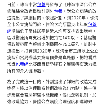
日前，珠海市當
包養
局發布了《珠海市深化公立
病院綜合改造舉動計劃》
包養
，對公立病院的改
造提出了詳細目的。依照計劃，到2020年，珠海
全市公立病院門診、住院次均所需支出年度
包養
網
增幅低于常住居平易近人均可安排支出增幅，
區域醫療所需支出增加把持在14%以下；基礎醫
保政策范圍內報銷比例穩固在75%擺佈。計劃中
還提出，打算到2020年，珠海全市二級以上公立
病院和當局辦基究竟這個夢是真是假，把她看成
常識
包養網
比賽節目標墊腳石？層醫療衛活力構
所有的介入健聯體。
為了完成這一目的，計劃提出了詳細的改造完成
途徑。將以治理體系體例改造為出力點，進一個
步驟整合當局辦醫本能機能，優化運轉軌制，加
強改造協力，晉陞公立病院治理程度和運轉效