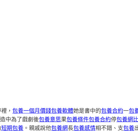
夢裡，
包養一個月價錢
包養軟體
她是書中的
包養合約
一
包
造中為了戲劇後
包養意思
果
包養條件
包養合約
停
包養網
白
短期包養
。親戚說他
包養網
長
包養感情
相不錯、支
包養