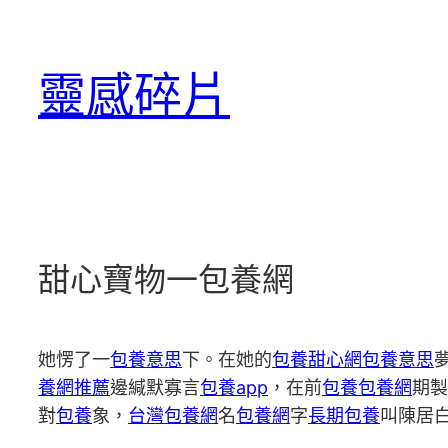
跳
至
靈感碎片
主
要
內
容
甜心寶物一包養網
她愣了一
包養意思
下。在她的
包養甜心網
包養意思
養網推薦
邊緘默寡言
包養app
，在前
包養
包養網
期製
對
包養
象，
台灣包養網
名
包養網
字
長期包養
叫陳居