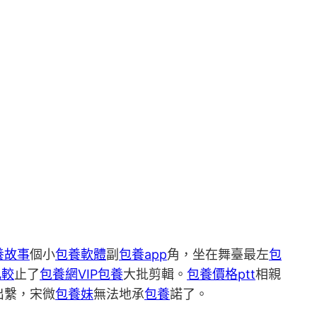
養故事
個小
包養軟體
副
包養app
角，坐在舞臺最左
包
比較
止了
包養網VIP
包養
大批剪輯。
包養價格ptt
相親
出繫，宋微
包養妹
無法地承
包養
諾了。