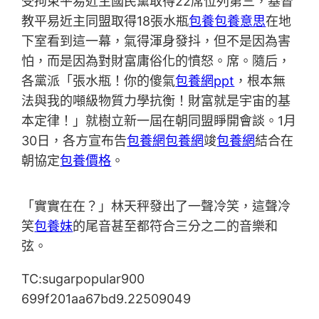
受拘束平易近主國民黨取得22席位列第三，基督
教平易近主同盟取得18張水瓶
包養
包養意思
在地
下室看到這一幕，氣得渾身發抖，但不是因為害
怕，而是因為對財富庸俗化的憤怒。席。隨后，
各黨派「張水瓶！你的傻氣
包養網ppt
，根本無
法與我的噸級物質力學抗衡！財富就是宇宙的基
本定律！」就樹立新一屆在朝同盟睜開會談。1月
30日，各方宣布告
包養網
包養網
竣
包養網
結合在
朝協定
包養價格
。
「實實在在？」林天秤發出了一聲冷笑，這聲冷
笑
包養妹
的尾音甚至都符合三分之二的音樂和
弦。
TC:sugarpopular900
699f201aa67bd9.22509049