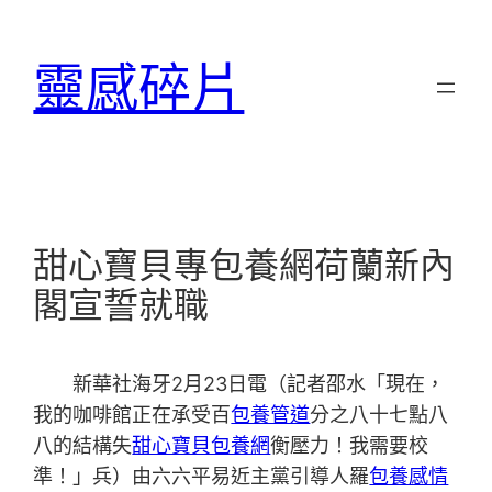
跳
至
靈感碎片
主
要
內
容
甜心寶貝專包養網荷蘭新內
閣宣誓就職
新華社海牙2月23日電（記者邵水「現在，
我的咖啡館正在承受百
包養管道
分之八十七點八
八的結構失
甜心寶貝包養網
衡壓力！我需要校
準！」兵）由六六平易近主黨引導人羅
包養感情