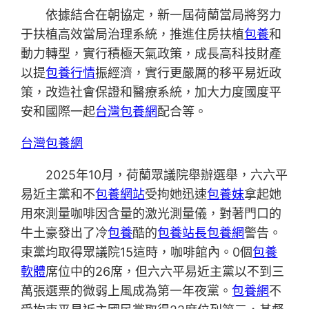
依據結合在朝協定，新一屆荷蘭當局將努力
于扶植高效當局治理系統，推進住房扶植
包養
和
動力轉型，實行積極天氣政策，成長高科技財產
以提
包養行情
振經濟，實行更嚴厲的移平易近政
策，改造社會保證和醫療系統，加大力度國度平
安和國際一起
台灣包養網
配合等。
台灣包養網
2025年10月，荷蘭眾議院舉辦選舉，六六平
易近主黨和不
包養網站
受拘她迅速
包養妹
拿起她
用來測量咖啡因含量的激光測量儀，對著門口的
牛土豪發出了冷
包養
酷的
包養站長
包養網
警告。
束黨均取得眾議院15這時，咖啡館內。0個
包養
軟體
席位中的26席，但六六平易近主黨以不到三
萬張選票的微弱上風成為第一年夜黨。
包養網
不