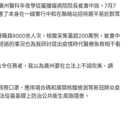
廣州醫科年夜學從屬腫瘤病院院長崔書中說。7月7
應了本身在一線實行中和在聯絡站招待選平易近群眾
員6000余人次，核酸采集量超200萬例，崔書中
經過的事況也為我研討提出疫情時代醫療急救相干看
作為法令任務者，我以為廣州要在立法上不竭完美、調
佩帶口罩、應用場合碼和展開核酸檢測等新冠肺炎疫
法從最基礎上防治公共衛生風險隱患。