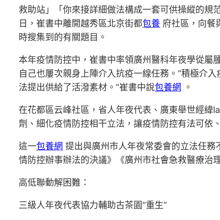
救助站」「你來接詳細做法構成一套可供操縱的規范
日，崔書中離開越秀區北京街都
包養
府社區，向餐
時搜集到的有關題目。
本年疫情防控中，崔書中率領廣州醫科年夜學從屬腫
自己也屢次親身上陣介入抗疫一線任務。“積極介
法提出供給了活潑素材。”崔書中說
包養網
。
在花都區云峰社區，省人年夜代表、廣東舉世經緯law
劑、細化疫情防控相干立法，讓疫情防控有法可依、
這一
包養網
提出與廣州市人年夜常委會的立法任務
情防控辦事辦法的決議》《廣州市社會急救醫療治
高低聯動解困難：
三級人年夜代表協力輔助古茶園“重生”