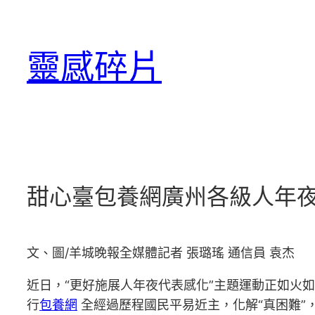
跳
至
靈感碎片
主
要
內
容
甜心臺包養網廣州各級人年夜
文、圖/羊城晚報全媒體記者 張璐瑤 通信員 袁杰
近日，“更好施展人年夜代表感化”主題運動正如火
行
包養網
全經過歷程國民平易近主，化解“真困難”