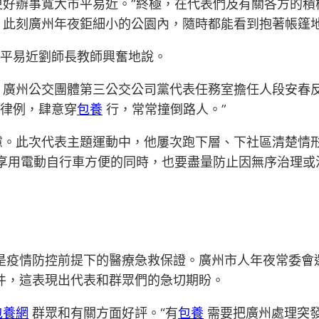
更好辦事寬大市平易近。”終極，在代表們及有關各方的積
。此刻廣州年夜鉅細小的公園內，隨時都能看到抱著帳篷
市平易近劉師長教師興奮地說。
廣州公交團體第三公交公司黨代表任務室擔任人段安春反應
況律例，肆意穿
包養
行，常常撞倒路人。”
慮。此次代表主題運動中，他屢次跑下層、下社區清楚情
享用電動自行車方便的同時，也要盡量防止因無序治理或
是疫情防控前提下的醫療急救保證。廣州市人年夜常委會
件，這表現出代表和群眾們的急切期盼。
包養網
群眾和有關方面好評。“有
包養
需要把廣州處理突