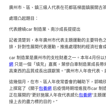
廣州市、區、鎮三級人代表在花都區梯面鎮展開古
處理凸起題目：
代表繚繞car 制造業、南沙成長提提出
記者清楚到，本年廣州市代表主題運動的主要特色
排，針對性展開代表運動，推進處理制約經濟社會
car 制造業是廣州市的支柱財產之一。本年4月份
網
只是一個「填充」嘉賓，葉慘白車制造業成長帶來了
高東西的品質成長出謀獻策。”廣州市人年夜代表、廣
這幾個月，在市、區人年夜常委會的輔助下，郭曉
上撰寫了《關于
包養網
后疫情時期增進我市car 
正在展開的“更好施展人年夜代表感化
包養網
”主題
接上去的盡力標的目的。”