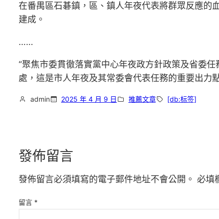
在番禺區石碁鎮，區、鎮人年夜代表將群眾反應的
建成。
……
“聚焦市委貫徹落實黨中心年夜政方針政策及省委任
處，這是市人年夜及其常委會代表任務的重要出力點
admin
2025 年 4 月 9 日
推薦文章
[db:标签]
發佈留言
發佈留言必須填寫的電子郵件地址不會公開。
必填
留言
*