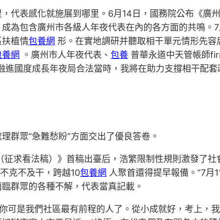
，代表感化就施展到哪里。6月14日，國務院公布《廣
，成為包含廣州市各級人年夜代表在內的各方面的共鳴。7
區扶植情
包養網
形。在實地調研并聽取相干單元情形先容
包養網
。廣州市人年夜代表、
包養
普華永道中天管帳師fi
融進國度成長年夜局合法當時，我將在助力支撐相干配套
理群眾“急難愁盼”方面交出了優良答卷。
（征求看法稿）》首稿出臺后，浩繁限制性規則激發了社
不克不及干，跨越10
包養網
人聚首還得提早報備。”7月
面臨群眾的各種不解，代表當真記載。
你可是我們社區最有前程的人了。從小成就好，考上，我