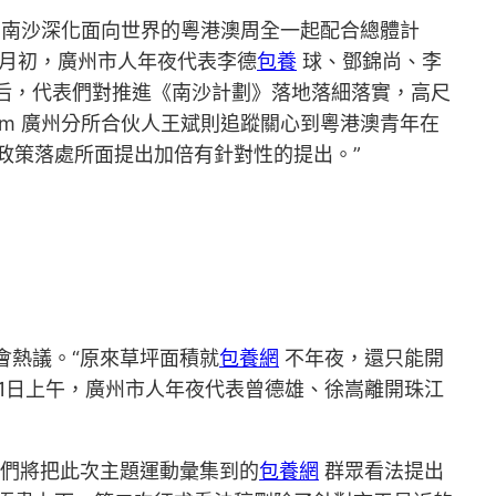
州南沙深化面向世界的粵港澳周全一起配合總體計
月初，廣州市人年夜代表李德
包養
球、鄧錦尚、李
后，代表們對推進《南沙計劃》落地落細落實，高尺
rm 廣州分所合伙人王斌則追蹤關心到粵港澳青年在
政策落處所面提出加倍有針對性的提出。”
會熱議。“原來草坪面積就
包養網
不年夜，還只能開
11日上午，廣州市人年夜代表曾德雄、徐嵩離開珠江
們將把此次主題運動彙集到的
包養網
群眾看法提出