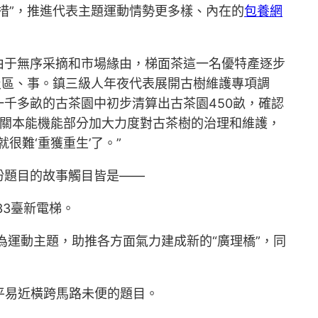
措”，推進代表主題運動情勢更多樣、內在的
包養網
由于無序采摘和市場緣由，梯面茶這一名優特產逐步
及區、事。鎮三級人年夜代表展開古樹維護專項調
千多畝的古茶園中初步清算出古茶園450畝，確認
有關本能機能部分加大力度對古茶樹的治理和維護，
難‘重獲重生’了。”
盼題目的故事觸目皆是——
3臺新電梯。
運動主題，助推各方面氣力建成新的“廣理橋”，同
平易近橫跨馬路未便的題目。