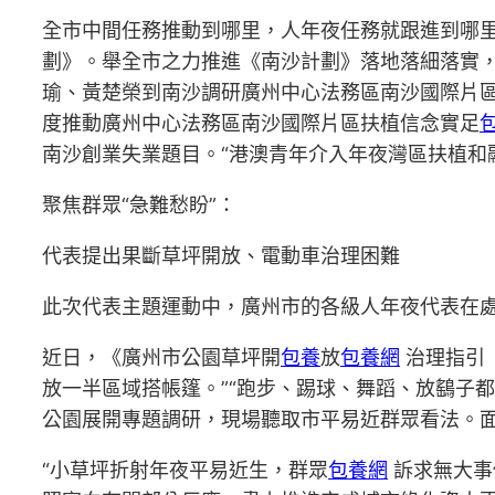
全市中間任務推動到哪里，人年夜任務就跟進到哪里
劃》。舉全市之力推進《南沙計劃》落地落細落實
瑜、黃楚榮到南沙調研廣州中心法務區南沙國際片
度推動廣州中心法務區南沙國際片區扶植信念實足
南沙創業失業題目。“港澳青年介入年夜灣區扶植和
聚焦群眾“急難愁盼”：
代表提出果斷草坪開放、電動車治理困難
此次代表主題運動中，廣州市的各級人年夜代表在處
近日，《廣州市公園草坪開
包養
放
包養網
治理指引
放一半區域搭帳篷。”“跑步、踢球、舞蹈、放鷂子都
公園展開專題調研，現場聽取市平易近群眾看法。
“小草坪折射年夜平易近生，群眾
包養網
訴求無大事