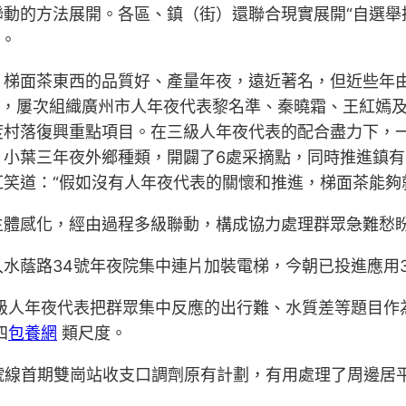
動的方法展開。各區、鎮（街）還聯合現實展開“自選舉
”。
，梯面茶東西的品質好、產量年夜，遠近著名，但近些年
題，屢次組織廣州市人年夜代表黎名準、秦曉霜、王紅嫣
村落復興重點項目。在三級人年夜代表的配合盡力下，一
）小葉三年夜外鄉種類，開闢了6處采摘點，同時推進鎮
笑道：“假如沒有人年夜代表的關懷和推進，梯面茶能夠就很
主體感化，經由過程多級聯動，構成協力處理群眾急難愁
水蔭路34號年夜院集中連片加裝電梯，今朝已投進應用3
級人年夜代表把群眾集中反應的出行難、水質差等題目作為
四
包養網
類尺度。
號線首期雙崗站收支口調劑原有計劃，有用處理了周邊居