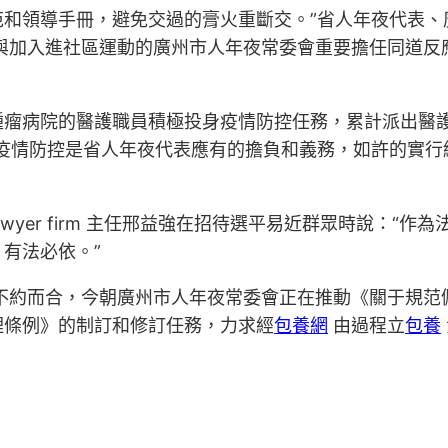
和領導手冊，避免交過的膏火重斷交。”省人年夜代表、
與加入進社區運動的廣州市人年夜常委會重要擔任同道反
瘤病院的醫護職員積極投身疫情防控任務，累計派出醫護職
入疫情防控是省人年夜代表應有的擔負和義務，如許的實行
yer firm 主任邢益強在招待選平易近群眾時說：“
有法必依。”
不約而合，今朝廣州市人年夜常委會正在推動《關于規范
理條例》的制訂和修訂任務，力求經
包養網
由過程立
包養