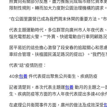
照實向有關部分反應，盡力推進完成城市綠化資本
限制性規則，轉而加大力度對公園治理機構的請求
“在公園里露營已成為我們周末休閑的重要方法。”
代表主題運動時代，多位群眾向廣州市人年夜代表、
惱充電惹起火警。”“外賣、快遞電動自行車罔顧路
居平易近的這些擔心激發了段安春的追蹤關心和思
車綜合管理、扶植國民滿足路況的提出》。“我們在
代表“話”疫情防控：
40余
包養
件代表提出聚焦公共衛生、疾病防疫
記者清楚到，本次代表主題運
包養
動月的主題之一
生、疾病防疫等方面的市人年夜代表提出多達40余
在處理公共衛鬧事件方面，廣州的做法及成效深受