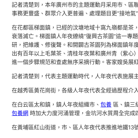
記者清楚到，本年廣州市的主題運動月采用市、區聯
事務更豐盛、群眾介入更普遍、處理題目更“接地氣
在花都區梯面鎮，已經的汶塘地域十窩九嶺都是茶
衰落滅亡。梯面鎮人年夜繚繞“復興古茶園”這一專
研，把維護、修復聲。和開闢古茶園列為梯面鎮年度
出有百年以上毛葉茶、清桂年夜葉和廣州青（紫心
進一個步驟規范和查處無序采摘行動。客家嫂吳展紅
記者清楚到，代表主題運動時代，人年夜代表施展
在越秀區黃花崗街，各級人年夜代表全經過歷程介入
在白云區太和鎮，鎮人年夜組織市、
包養
區、鎮三
包養網
時加大力度河涌管理，金坑河水質周全完成
在黃埔區紅山街道，市、區人年夜代表推進地鐵13