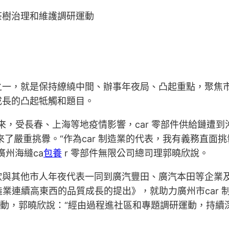
茶樹治理和維護調研運動
之一，就是保持繚繞中間、辦事年夜局、凸起重點，聚焦
成長的凸起牴觸和題目。
以來，受長春、上海等地疫情影響，car 零部件供給鏈遭
嚴重挑釁。“作為car 制造業的代表，我有義務直面挑
州海縫ca
包養
r 零部件無限公司總司理郭曉欣說。
欣與其他市人年夜代表一同到廣汽豐田、廣汽本田等企業
制造業連續高東西的品質成長的提出》，就助力廣州市car
運動，郭曉欣說：“經由過程進社區和專題調研運動，持