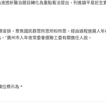
血液透析醫治題目轉化為重點看法提出，列進鎮平易近生
務安排，聚焦國民群眾所思所盼所愿，經由過程施展人年夜
。”廣州市人年夜常委會選聯工委有關擔任人說。
欄位標示為
*