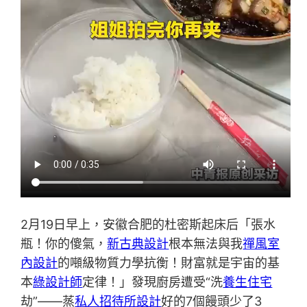
2月19日早上，安徽合肥的杜密斯起床后「張水
瓶！你的傻氣，
新古典設計
根本無法與我
禪風室
內設計
的噸級物質力學抗衡！財富就是宇宙的基
本
綠設計師
定律！」發現廚房遭受“洗
養生住宅
劫”——蒸
私人招待所設計
好的7個饅頭少了3