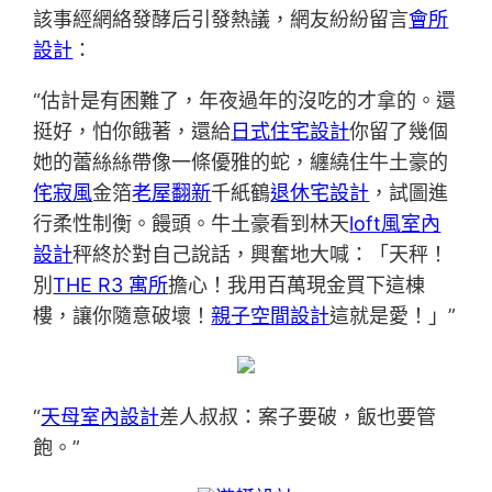
該事經網絡發酵后引發熱議，網友紛紛留言
會所
設計
：
“估計是有困難了，年夜過年的沒吃的才拿的。還
挺好，怕你餓著，還給
日式住宅設計
你留了幾個
她的蕾絲絲帶像一條優雅的蛇，纏繞住牛土豪的
侘寂風
金箔
老屋翻新
千紙鶴
退休宅設計
，試圖進
行柔性制衡。饅頭。牛土豪看到林天
loft風室內
設計
秤終於對自己說話，興奮地大喊：「天秤！
別
THE R3 寓所
擔心！我用百萬現金買下這棟
樓，讓你隨意破壞！
親子空間設計
這就是愛！」”
“
天母室內設計
差人叔叔：案子要破，飯也要管
飽。”