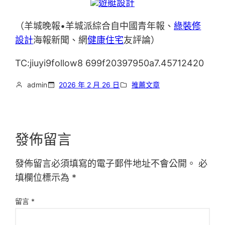
遊艇設計
（羊城晚報•羊城派綜合自中國青年報、
綠裝修
設計
海報新聞、網
健康住宅
友評論）
TC:jiuyi9follow8 699f20397950a7.45712420
admin
2026 年 2 月 26 日
推薦文章
發佈留言
發佈留言必須填寫的電子郵件地址不會公開。
必
填欄位標示為
*
留言
*