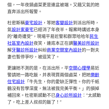
個，一年夜鍋鹵菜更是連盆被端。又餓又氣的她
直奔派出所報警。
杜密斯稱
豪宅設計
，等她
客變設計
到派出所時，
氣
設計家豪宅
已經消了年夜半。報案時講述本身
的“離奇遭受”，現場平易近警和群眾哈哈年
民生
社區室內設計
夜笑，連底本正在調
醫美診所設計
解
牙醫診所設計
糾紛
商業空間室內設計
的一對夫
妻也暫停爭吵，被逗笑了。
更讓她不測的是，在派出所，平
空間心理學
易近
警請她一路吃飯，并表現買兩個鹵菜，把她
樂齡
住宅設計
「牛先生，你的愛缺乏彈性。你的千紙
鶴沒有哲學深度，無法被我完美平衡。」的損掉
補回來。杜密斯感動不已
身心診所設計
：“太感動
了，吃上差人叔叔的飯了！”