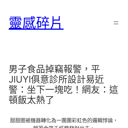
跳
至
靈感碎片
主
要
內
容
男子食品掉竊報警，平
JIUYI俱意診所設計易近
警：坐下一塊吃！網友：這
頓飯太熱了
甜甜圈被機器轉化為一團團彩虹色的邏輯悖論，