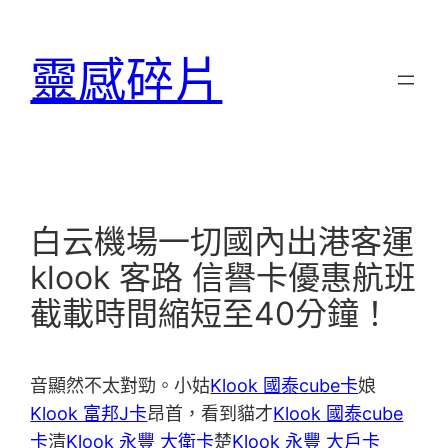
跳
至
靈感碎片
主
要
內
容
白云機場一切國內出港客運
klook 客路 信譽卡優惠航班
截載時間縮短至40分鐘！
音顯然不太對勁。小姑
Klook 國泰cube卡
娘
Klook 富邦J卡
昂首，看到貓才
Klook 國泰cube
卡
清
Klook 永豐 大衛卡
楚
Klook 永豐 大戶卡