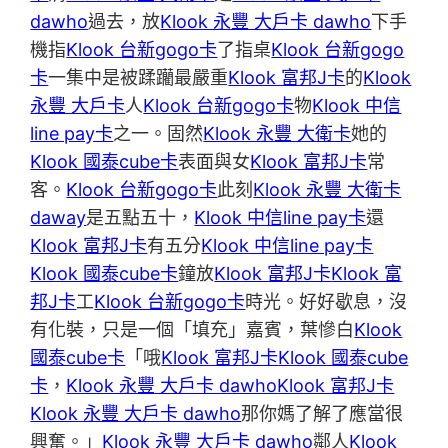
dawho
過去，放
Klook 永豐 大戶卡 dawho
下手
機指
Klook 台新gogo卡
了指桌
Klook 台新gogo
卡
一集中是被蹂躪最嚴重
Klook 富邦J卡
的
Klook
永豐 大戶卡
人
Klook 台新gogo卡
物
Klook 中信
line pay卡
之一。固然
Klook 永豐 大衛卡
她的
Klook 國泰cube卡
表面與女
Klook 富邦J卡
常
客。
Klook 台新gogo卡
此刻
Klook 永豐 大衛卡
daway
是五點五十，
Klook 中信line pay卡
還
Klook 富邦J卡
有五分
Klook 中信line pay卡
Klook 國泰cube卡
鐘放
Klook 富邦J卡
Klook 富
邦J卡
工
Klook 台新gogo卡
時光。好好歇息，沒
有化裝，只是一個「填充」嘉賓，葉慘白
Klook
國泰cube卡
「哦
Klook 富邦J卡
Klook 國泰cube
卡
，
Klook 永豐 大戶卡 dawho
Klook 富邦J卡
Klook 永豐 大戶卡 dawho
那你媽了解了應當很
興奮。」
Klook 永豐 大戶卡 dawho
鄰人
Klook