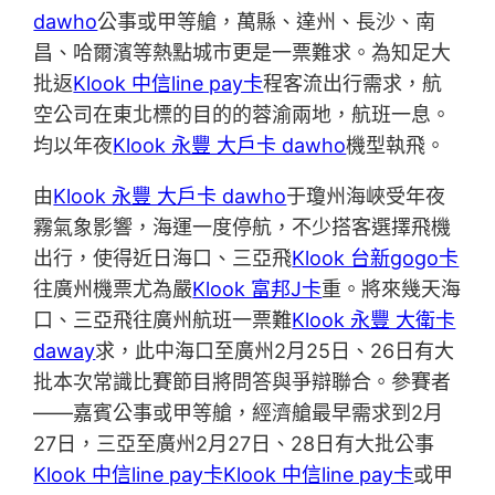
dawho
公事或甲等艙，萬縣、達州、長沙、南
昌、哈爾濱等熱點城市更是一票難求。為知足大
批返
Klook 中信line pay卡
程客流出行需求，航
空公司在東北標的目的的蓉渝兩地，航班一息。
均以年夜
Klook 永豐 大戶卡 dawho
機型執飛。
由
Klook 永豐 大戶卡 dawho
于瓊州海峽受年夜
霧氣象影響，海運一度停航，不少搭客選擇飛機
出行，使得近日海口、三亞飛
Klook 台新gogo卡
往廣州機票尤為嚴
Klook 富邦J卡
重。將來幾天海
口、三亞飛往廣州航班一票難
Klook 永豐 大衛卡
daway
求，此中海口至廣州2月25日、26日有大
批本次常識比賽節目將問答與爭辯聯合。參賽者
——嘉賓公事或甲等艙，經濟艙最早需求到2月
27日，三亞至廣州2月27日、28日有大批公事
Klook 中信line pay卡
Klook 中信line pay卡
或甲