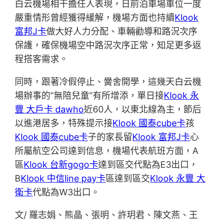
白云機場相干擔任人表現，日前泊車場車位一度
嚴重情形曾經獲得緩解，機場方面也持續
Klook
富邦J卡
做大好人力分配、車輛勸導和路況次序
保護，確保機場空中路況次序正常，知足更多返
程搭客需求。
同時，跟著冷假停止、黌舍開學，這幾天白云機
場辦事的“無陪兒童”有所增添，單日接
Klook 永
豐 大戶卡 dawho
近60人，以東北線為主，節后
以進港居多，特殊提示接
Klook 國泰cube卡
孩
Klook 國泰cube卡
子的家長留
Klook 富邦J卡
心
所屬航空公司達到信息，機場代表航班方面，A
區
Klook 台新gogo卡
達到區交代點為E3出口，
B
Klook 中信line pay卡
區達到區交
Klook 永豐 大
衛卡
代點為W3出口。
文/ 羅志娟、熊晶、張明、許玥君、陳文燕、王