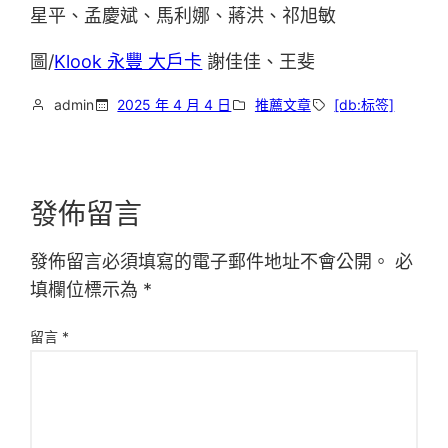
星平、孟慶斌、馬利娜、蔣洪、祁旭敏
圖/
Klook 永豐 大戶卡
謝佳佳、王斐
admin
2025 年 4 月 4 日
推薦文章
[db:标签]
發佈留言
發佈留言必須填寫的電子郵件地址不會公開。
必
填欄位標示為
*
留言
*