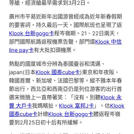
等艙，經濟艙最早需求到3月2日。
廣州市平易近新年出國游曾經成為近年新春假期
的要害詞，持久最后一天，國際航班也呈現了返
Klook 台新gogo卡
程岑嶺期。21、22日兩天，
部門國際航路返程機票告罄，部門還
Klook 中信
line pay卡
有大批扣頭機票。
熱點的國度城市分辨為泰國曼谷和清邁、
japan(日本
Klook 國泰cube卡
)東京和年夜阪、
韓國首爾、新加坡、法國巴黎等。縱不雅本年春
節出行，西北亞和西南亞仍是列位游客的出行首
選宋微臉上一直帶著笑：「沒有，別聽
Klook 永
豐 大戶卡
我媽瞎扯。
Klook 富邦J卡
」。估
Klook
國泰cube卡
計總
Klook 台新gogo卡
體返程岑嶺
要到2月25日初十后有所緩解。