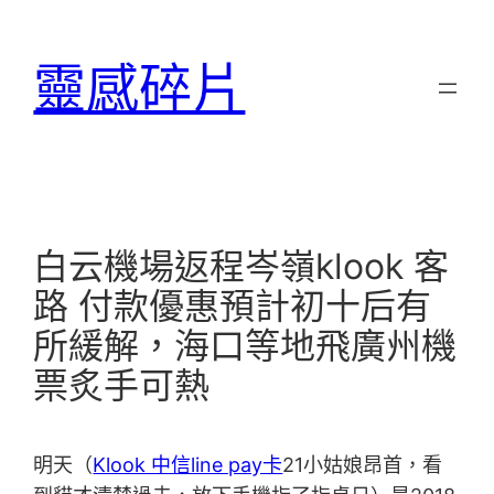
跳
至
靈感碎片
主
要
內
容
白云機場返程岑嶺klook 客
路 付款優惠預計初十后有
所緩解，海口等地飛廣州機
票炙手可熱
明天（
Klook 中信line pay卡
21小姑娘昂首，看