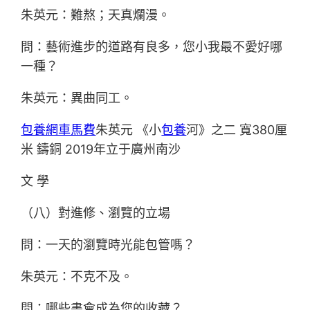
朱英元：難熬；天真爛漫。
問：藝術進步的道路有良多，您小我最不愛好哪
一種？
朱英元：異曲同工。
包養網車馬費
朱英元 《小
包養
河》之二 寬380厘
米 鑄銅 2019年立于廣州南沙
文 學
（八）對進修、瀏覽的立場
問：一天的瀏覽時光能包管嗎？
朱英元：不克不及。
問：哪些書會成為您的收藏？