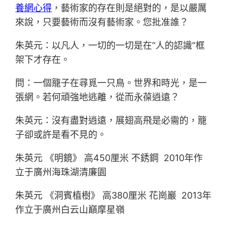
養網心得
，藝術家的存在則是絕對的，是以嚴厲
來說，只要藝術而沒有藝術家。您批准誰？
朱英元：以凡人，一切的一切是在“人的認識”框
架下才存在。
問：一個籠子在尋覓一只鳥。世界和時光，是一
張網。若何頑強地逃離，從而永葆逍遠？
朱英元：沒有盡對逍遠，展翅高飛是必需的，籠
子卻或許是看不見的。
朱英元 《明鏡》 高450厘米 不銹鋼 2010年作
立于廣州海珠湖清廉園
朱英元 《洞賓植樹》 高380厘米 花崗巖 2013年
作立于廣州白云山巔摩星嶺