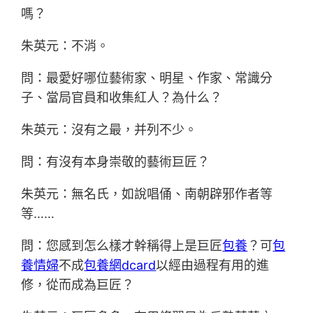
嗎？
朱英元：不消。
問：最愛好哪位藝術家、明星、作家、常識分
子、當局官員和收集紅人？為什么？
朱英元：沒有之最，并列不少。
問：有沒有本身崇敬的藝術巨匠？
朱英元：無名氏，如說唱俑、南朝辟邪作者等
等……
問：您感到怎么樣才幹稱得上是巨匠
包養
？可
包
養情婦
不成
包養網dcard
以經由過程有用的進
修，從而成為巨匠？