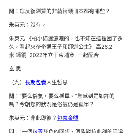
問：您反復瀏覽的非藝術類冊本都有哪些？
朱英元：沒有。
朱英元 《柏小貓濕漉漉的，也不知在這裡困了多
久，看起來奄奄通王子和娜迦公主》 高26.2
米 鑄銅 2022年立于柬埔寨 一起配合
玄 思
（九）
長期包養
人生哲思
問：“要么俗氣，要么孤單。”您感到是如許的
嗎？今朝您的狀況是俗氣仍是孤單？
朱英元：非此即彼？
包養金額
問：“一個
包養
灰色的回想，怎能對抗此刻的活潑