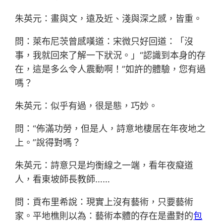
朱英元：畫與文，遠及近、淺與深之感，皆重。
問：萊布尼茨曾感嘆道：宋微只好回道：「沒
事，我就回來了解一下狀況。」“認識到本身的存
在，這是多么令人震動啊！”如許的體驗，您有過
嗎？
朱英元：似乎有過，很是態，巧妙。
問：“佈滿功勞，但是人，詩意地棲居在年夜地之
上。”說得對嗎？
朱英元：詩意只是均衡線之一端，看年夜癡道
人，看東坡師長教師……
問：貢布里希說：現實上沒有藝術，只要藝術
家。平地樵則以為：藝術本體的存在是盡對的
包