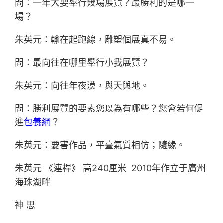
問：一年大要舉行幾場展覽？最勝利的是哪一
場？
朱英元：輸在起跑線，雕塑個展真不易。
問：最向往在哪里舉行小我展覽？
朱英元：向往年夜漠，與天與地。
問：勝利展覽的要素您以為有哪些？您會若何促
進
包養網
？
朱英元：要害作品，平臺氣質相仿；隨緣。
朱英元 《連桿》 高240厘米 2010年作立于廣州
海珠湖畔
神 思