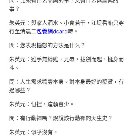
問：比來有什么高興的事？又有什么窮高興的
事？
朱英元：與家人酒水、小食若干，江堤看船只穿
行至清晨二
包養網dcard
時。
問：您表現惱怒的方法是什么？
朱英元：雖手無縛雞，見辱，拔劍而起，挺身而
斗。
問：人生需求犒勞本身。對本身最好的獎賞，有
過哪些？
朱英元：忸捏，這領會少。
問：有行動禪嗎？說說該行動禪的天生史？
朱英元：似乎沒有。