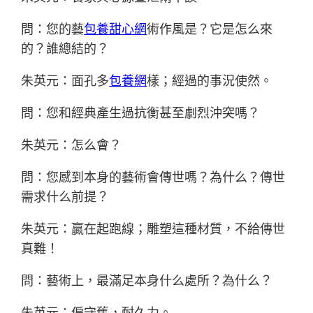
問：您的藝
包養甜心網
術作風是？它是怎么來
的？誰總結的？
朱英元：面孔多
包養網
樣；經過的事況使然。
問：您和經典產生過抗衡甚至劇烈沖突嗎？
朱英元：怎么會？
問：您感到本身的藝術會傳世嗎？為什么？傳世
需求什么前提？
朱英元：贏在起跑線；雕塑這種材質，不給傳世
真難！
問：藝術上，最滿足本身什么處所？為什么？
朱英元：偏守舊，耐久力。