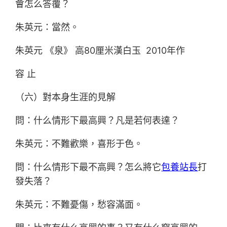
會怎么答覆？
朱英元：當然。
朱英元 《泉》 高80厘米漢白玉 2010年作
容 止
（六）對本身生涯的見解
問：什么情形下最高興？凡是若何表達？
朱英元：不難歡樂，喜形于色。
問：什么情形下最不高興？怎么將它
包養站長
打
發失落？
朱英元：不難憂傷，愁容滿面。