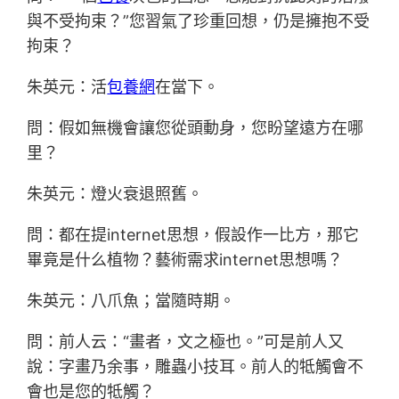
與不受拘束？”您習氣了珍重回想，仍是擁抱不受
拘束？
朱英元：活
包養網
在當下。
問：假如無機會讓您從頭動身，您盼望遠方在哪
里？
朱英元：燈火衰退照舊。
問：都在提internet思想，假設作一比方，那它
畢竟是什么植物？藝術需求internet思想嗎？
朱英元：八爪魚；當隨時期。
問：前人云：“畫者，文之極也。”可是前人又
說：字畫乃余事，雕蟲小技耳。前人的牴觸會不
會也是您的牴觸？