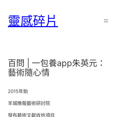
跳
至
靈感碎片
主
要
內
容
百問 | 一包養app朱英元：
藝術隨心情
2015年始
羊城晚報藝術研討院
發布藝術文獻收拾項目