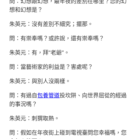
問：幻想跟幻想，最年夜的差別在哪里？您的幻
想和幻想是？
朱英元：沒有差別不細究；擺那。
問：有崇奉嗎？或許說，還有崇奉嗎？
朱英元：有，拜“老爺”。
問：當藝術家的利益是？害處呢？
朱英元：與別人沒兩樣。
問：有過自
包養管道
投坎阱、向世界屈從的經過
的事況嗎？
朱英元：刺猬取熱。
問：假如在年夜街上碰到電視臺問您幸福嗎，您