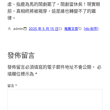
虐、指鹿為馬的鬧劇罷了。鬧劇當休矣！現實眼
前，真相終將被揭穿，這是誰也轉變不了的鐵
律。
admin
2025 年 5 月 15 日
推薦文章
[db:标签]
發佈留言
發佈留言必須填寫的電子郵件地址不會公開。
必
填欄位標示為
*
留言
*