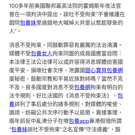
100多年前美國聯邦最高法院的霍姆斯年夜法官
曾在一項判決中提出，談吐不受拘束“不會維護在
戲院
包養妹
里過錯地大喊掉火并是以惹起發急的
人”。
消息不受拘束，同鼓動罪惡有嚴厲的法治鴻溝。
媒體不受
包養女人
拘束同盟的成員國應當自問：
本法律王法公法律可以或許容得消息媒體迫害國
度平安、損壞社會次序、泄露國
甜心寶貝包養網
度秘密、鼓動宗教和平易近族對峙嗎？當然不克
不及。良多國度對消息不受
包養網
拘束有明白的
法令規則，好比法國的《消息不受拘束法》，
包
養
詳列了事后處分的諸多規則，對媒體的唆使、
譭謗、妨礙公共次序行動予以追懲。異樣事理，
兩年前反中亂港分子在噴
包養app
鼻港假借所謂
“
包養妹
談吐不受拘束”之名宣傳“守法達義”，鼓