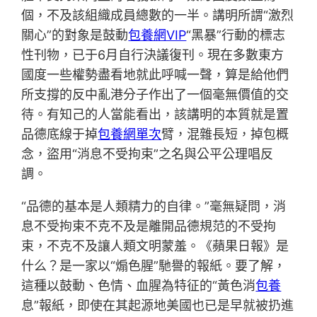
個，不及該組織成員總數的一半。講明所謂“激烈
關心”的對象是鼓動
包養網VIP
“黑暴”行動的標志
性刊物，已于6月自行決議復刊。現在多數東方
國度一些權勢盡看地就此呼喊一聲，算是給他們
所支撐的反中亂港分子作出了一個毫無價值的交
待。有知己的人當能看出，該講明的本質就是置
品德底線于掉
包養網單次
臂，混雜長短，掉包概
念，盜用“消息不受拘束”之名與公平公理唱反
調。
“品德的基本是人類精力的自律。”毫無疑問，消
息不受拘束不克不及是離開品德規范的不受拘
束，不克不及讓人類文明蒙羞。《蘋果日報》是
什么？是一家以“煽色腥”馳譽的報紙。要了解，
這種以鼓動、色情、血腥為特征的“黃色消
包養
息”報紙，即使在其起源地美國也已是早就被扔進