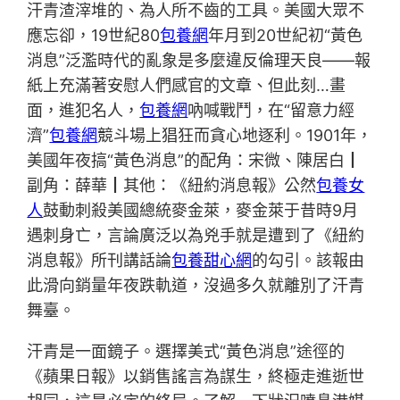
汗青渣滓堆的、為人所不齒的工具。美國大眾不
應忘卻，19世紀80
包養網
年月到20世紀初“黃色
消息”泛濫時代的亂象是多麼違反倫理天良——報
紙上充滿著安慰人們感官的文章、但此刻…畫
面，進犯名人，
包養網
吶喊戰鬥，在“留意力經
濟”
包養網
競斗場上猖狂而貪心地逐利。1901年，
美國年夜搞“黃色消息”的配角：宋微、陳居白┃
副角：薛華┃其他：《紐約消息報》公然
包養女
人
鼓動刺殺美國總統麥金萊，麥金萊于昔時9月
遇刺身亡，言論廣泛以為兇手就是遭到了《紐約
消息報》所刊講話論
包養甜心網
的勾引。該報由
此滑向銷量年夜跌軌道，沒過多久就離別了汗青
舞臺。
汗青是一面鏡子。選擇美式“黃色消息”途徑的
《蘋果日報》以銷售謠言為謀生，終極走進逝世