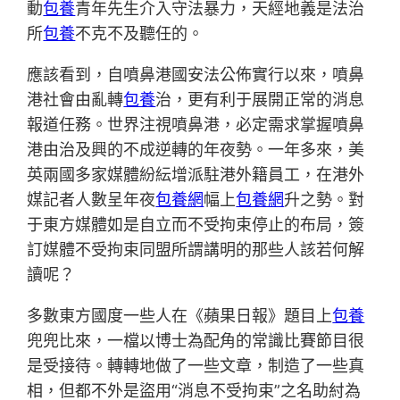
動
包養
青年先生介入守法暴力，天經地義是法治
所
包養
不克不及聽任的。
應該看到，自噴鼻港國安法公佈實行以來，噴鼻
港社會由亂轉
包養
治，更有利于展開正常的消息
報道任務。世界注視噴鼻港，必定需求掌握噴鼻
港由治及興的不成逆轉的年夜勢。一年多來，美
英兩國多家媒體紛紜增派駐港外籍員工，在港外
媒記者人數呈年夜
包養網
幅上
包養網
升之勢。對
于東方媒體如是自立而不受拘束停止的布局，簽
訂媒體不受拘束同盟所謂講明的那些人該若何解
讀呢？
多數東方國度一些人在《蘋果日報》題目上
包養
兜兜比來，一檔以博士為配角的常識比賽節目很
是受接待。轉轉地做了一些文章，制造了一些真
相，但都不外是盜用“消息不受拘束”之名助紂為