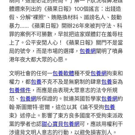
胡同，這是必定的終局。了解一下狀況噴鼻港媒
體邇來列出的《蘋果日報》100個謠言：出錢造
假、分解“裸照”、賄賂換材料、譭謗名人、鼓動
暴力……《蘋果日報》開辦26年來被判守法、科
罪的案例不可勝數，早就把這家媒體釘在羞辱柱
上了。公平安閒人心！《蘋果日報》關門不是當
局的號令，而是市場的選擇，
包養網
闡明了噴鼻
港年夜大都大眾的心愿。
文明社會的任何一
包養軟體
種不受
包養網
拘束和
權力，都
包養
不克不及是無窮制的肆意
包養
妄為
包養條件
，而應是由表現大眾意志的法令所規
范、
包養網
所保證的。就連英國哲學家
包養網
約
翰·斯圖爾特·密爾，這位以其《論不受拘
包養
束》述停止。影響了東方良多國度不受拘束派政
黨的學者也認
甜心寶貝包養網
可，應該用權利干
涉違背文明人意志的行動，以避免損害別人。