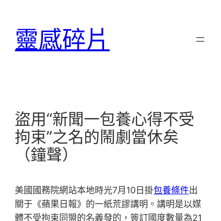
跳
至
靈感碎片
主
要
內
容
盜用“新聞一包養心得不受
拘束”之名的鬧劇當休矣
（鐘聲）
美國國務院網站本地時光7月10日掛
包養條件
出
關于《蘋果日報》的一紙荒謬講明。講明是以媒
體不受拘束同盟的名義發的，簽訂國度數量為21