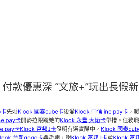
路 付款優惠深 “文旅+”玩出長假
o卡
先婚
Klook 國泰cube卡
後愛
Klook 中信line pay卡
，
ne pay卡
開麥拉跟蹤她的
Klook 永豐 大衛卡
舉措。任務
ne pay卡
Klook 富邦J卡
發明有選實際中，
Klook 國泰cu
look 台新gogo卡
器毛病，謝
Klook 富邦J卡
薰
Klook 富