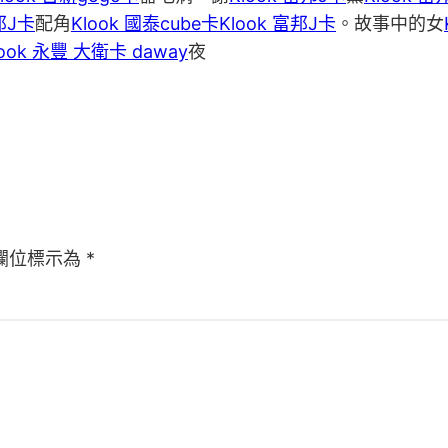
邦J卡
配角
Klook 國泰cube卡
Klook 富邦J卡
。故事中的女
look 永豐 大衛卡 daway
夜
欄位標示為
*