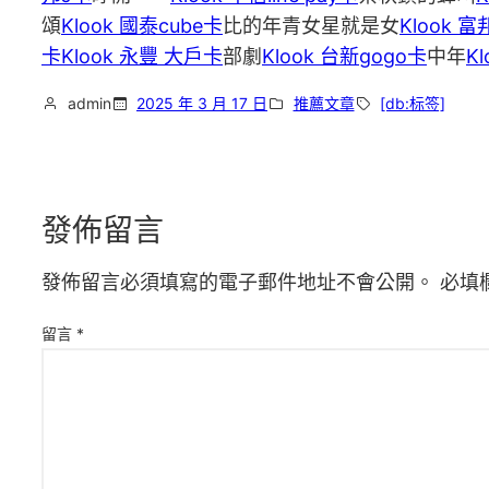
頌
Klook 國泰cube卡
比的年青女星就是女
Klook 富
卡
Klook 永豐 大戶卡
部劇
Klook 台新gogo卡
中年
K
admin
2025 年 3 月 17 日
推薦文章
[db:标签]
發佈留言
發佈留言必須填寫的電子郵件地址不會公開。
必填
留言
*