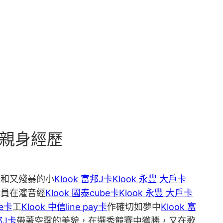
新親身經歷
暖和又殘暴的小
Klook 富邦J卡
Klook 永豐 大戶卡
職員在灌音經
Klook 國泰cube卡
Klook 永豐 大戶卡
be卡
工
Klook 中信line pay卡
作確切如夢中
Klook 富
邦J卡
帶著空靈的美貌，在選秀競賽中獲勝，又在歌