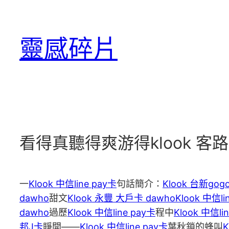
跳
至
靈感碎片
主
要
內
容
看得真聽得爽游得klook 客
一
Klook 中信line pay卡
句話簡介：
Klook 台新gog
dawho
甜文
Klook 永豐 大戶卡 dawho
Klook 中信li
dawho
過歷
Klook 中信line pay卡
程中
Klook 中信li
邦J卡
睜開——
Klook 中信line pay卡
葉秋鎖的蜂叫
K