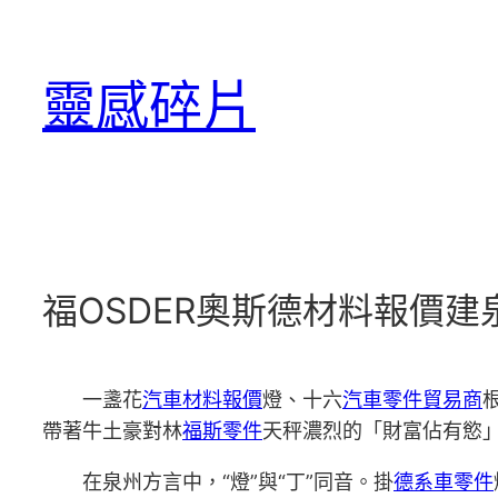
跳
至
靈感碎片
主
要
內
容
福OSDER奧斯德材料報價
一盞花
汽車材料報價
燈、十六
汽車零件貿易商
帶著牛土豪對林
福斯零件
天秤濃烈的「財富佔有慾
在泉州方言中，“燈”與“丁”同音。掛
德系車零件