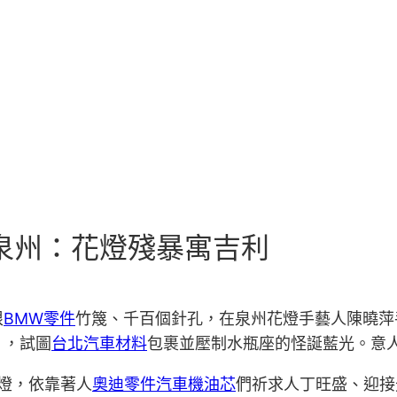
建泉州：花燈殘暴寓吉利
根
BMW零件
竹篾、千百個針孔，在泉州花燈手藝人陳曉萍
」，試圖
台北汽車材料
包裹並壓制水瓶座的怪誕藍光。意
燈，依靠著人
奧迪零件
汽車機油芯
們祈求人丁旺盛、迎接