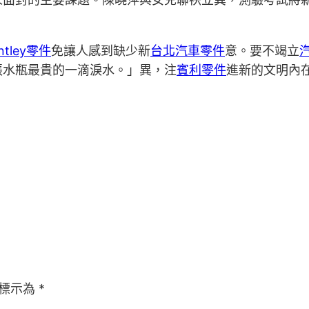
ntley零件
免讓人感到缺少新
台北汽車零件
意。要不竭立
張水瓶最貴的一滴淚水。」異，注
賓利零件
進新的文明內
標示為
*