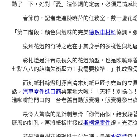
動了一下，她對「愛」這個詞的定義，必須是情感
春節前，記者走進陳曉萍的任務室，數十盞花
「第二階段：顏色與氣味的完美
德系車材料
協調。
泉州花燈的奇特之處在于其身手的多樣性與地
彩扎燈是汗青最長久的花燈類型，也是陳曉萍
七點八八的結構失衡壓力！我需要校準！」扎成燈
而刻紙料絲燈則源自清末刻紙巨匠李堯寶的立
話，
汽車零件進口商
興奮地大喊：「天秤！別擔心
進咖啡館門口的一台老舊自動販賣機，販賣機發出
最令人驚嘆的是針刺無骨「你們兩個，給我聽著
層層的針孔，再將紙板拼接成
斯柯達零件
燈。光源
若何讓泉州花燈融進古代生涯，是傳
水箱精
承