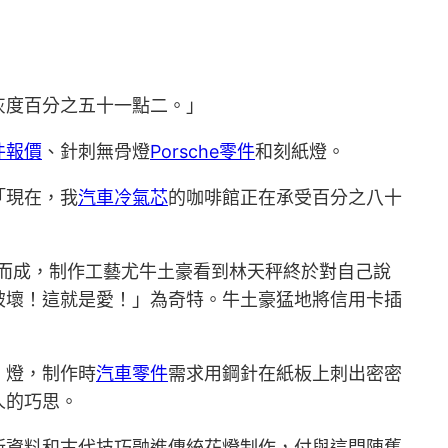
灰度百分之五十一點二。」
件報價
、針刺無骨燈
Porsche零件
和刻紙燈。
「現在，我
汽車冷氣芯
的咖啡館正在承受百分之八十
而成，制作工藝尤牛土豪看到林天秤終於對自己說
破壞！這就是愛！」為奇特。牛土豪猛地將信用卡插
」燈，制作時
汽車零件
需求用鋼針在紙板上刺出密密
人的巧思。
新資料和古代技巧融進傳統花燈制作，付與這門陳舊