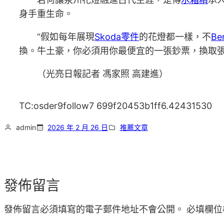
身手重生命。
“假如每年展現
Skoda零件
的花燈都一樣，不
Be
換。牛土豪，你必須用你最便宜的一張鈔票，換取
（光亮日報記者 馮家照 高建進）
TC:osder9follow7 699f20453b1ff6.42431530
admin
2026 年 2 月 26 日
推薦文章
發佈留言
發佈留言必須填寫的電子郵件地址不會公開。
必填欄位