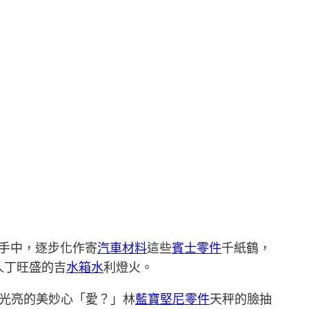
手中，逐步化作寄
汽車材料
這些
賓士零件
千紙鶴，
人丁旺盛的吉
水箱水
利燈火。
光亮的美妙心「愛？」林
藍寶堅尼零件
天秤的臉抽