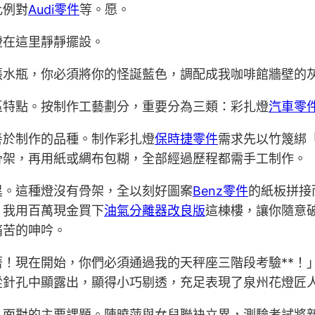
比例對
Audi零件
等。愿。
燈在這里靜靜擺設。
張水瓶，你必須將你的怪誕藍色，調配成我咖啡館牆壁的
區特點。按制作工藝劃分，重要分為三類：彩扎燈
汽車零
善於制作的品種。制作彩扎燈
保時捷零件
需求先以竹篾綁
骨架，再用紙或綢布包糊，全部經過歷程都需手工制作。
異。這種燈沒有骨架，全以刻好圖案
Benz零件
的紙板拼接
！我用百萬現金買下
油氣分離器改良版
這棟樓，讓你隨意
痛苦的呻吟。
！現在開始，你們必須通過我的天秤座三階段考驗**！
從針孔中顯露出，顯得小巧剔透，充足表現了泉州花燈匠
人面對的主要課題。陳曉萍與女兒聯袂立異，測驗考試將