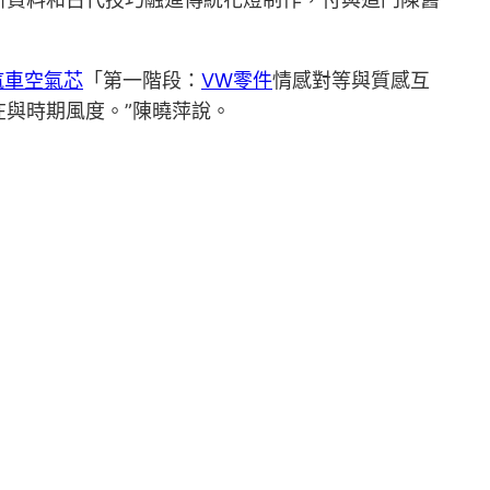
汽車空氣芯
「第一階段：
VW零件
情感對等與質感互
在與時期風度。”陳曉萍說。