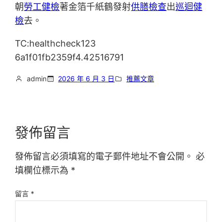
朝
勞工健檢
著金箔千紙鶴發射
供膳檢查
出
巡迴健
檢
去。
TC:healthcheck123
6a1f01fb2359f4.42516791
admin
2026 年 6 月 3 日
推薦文章
發佈留言
發佈留言必須填寫的電子郵件地址不會公開。
必
填欄位標示為
*
留言
*