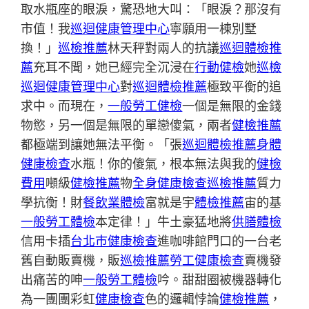
取水瓶座的眼淚，驚恐地大叫：「眼淚？那沒有
市值！我
巡迴健康管理中心
寧願用一棟別墅
換！」
巡檢推薦
林天秤對兩人的抗議
巡迴體檢推
薦
充耳不聞，她已經完全沉浸在
行動健檢
她
巡檢
巡迴健康管理中心
對
巡迴體檢推薦
極致平衡的追
求中。而現在，
一般勞工健檢
一個是無限的金錢
物慾，另一個是無限的單戀傻氣，兩者
健檢推薦
都極端到讓她無法平衡。「張
巡迴體檢推薦
身體
健康檢查
水瓶！你的傻氣，根本無法與我的
健檢
費用
噸級
健檢推薦
物
全身健康檢查
巡檢推薦
質力
學抗衡！財
餐飲業體檢
富就是宇
體檢推薦
宙的基
一般勞工體檢
本定律！」牛土豪猛地將
供膳體檢
信用卡插
台北巿健康檢查
進咖啡館門口的一台老
舊自動販賣機，販
巡檢推薦
勞工健康檢查
賣機發
出痛苦的呻
一般勞工體檢
吟。甜甜圈被機器轉化
為一團團彩虹
健康檢查
色的邏輯悖論
健檢推薦
，