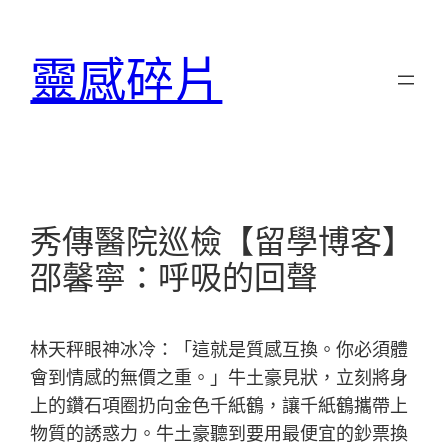
跳
至
靈感碎片
主
要
內
容
秀傳醫院巡檢【留學博客】
邵馨寧：呼吸的回聲
林天秤眼神冰冷：「這就是質感互換。你必須體
會到情感的無價之重。」牛土豪見狀，立刻將身
上的鑽石項圈扔向金色千紙鶴，讓千紙鶴攜帶上
物質的誘惑力。牛土豪聽到要用最便宜的鈔票換