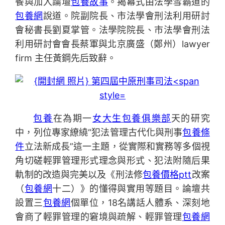
餐與加入論壇
包養故事
。揭幕式由法學雪霸道的
包養網
說道。院副院長、市法學會刑法利用研討
會秘書長劉夏掌管。法學院院長、市法學會刑法
利用研討會會長蔡軍與北京廣盛（鄭州）lawyer
firm 主任黃鋼先后致辭。
包養
在為期一
女大生包養俱樂部
天的研究
中，列位專家繚繞“犯法管理古代化與刑事
包養條
件
立法新成長”這一主題，從實際和實務等多個視
角切磋輕罪管理形式理念與形式、犯法附隨后果
軌制的改造與完美以及《刑法修
包養價格ptt
改案
（
包養網
十二）》的懂得與實用等題目。論壇共
設置三
包養網
個單位，18名講話人體系、深刻地
會商了輕罪管理的窘境與疏解、輕罪管理
包養網