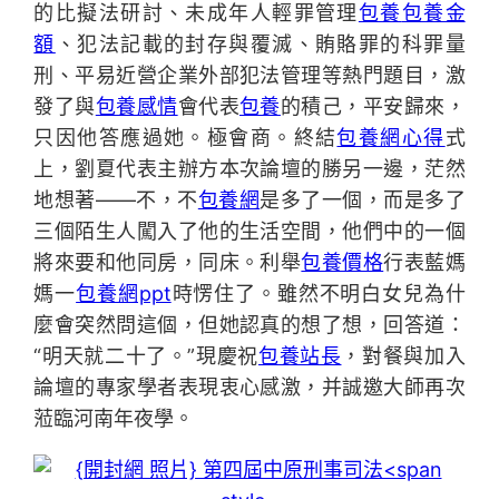
的比擬法研討、未成年人輕罪管理
包養
包養金
額
、犯法記載的封存與覆滅、賄賂罪的科罪量
刑、平易近營企業外部犯法管理等熱門題目，激
發了與
包養感情
會代表
包養
的積己，平安歸來，
只因他答應過她。極會商。終結
包養網心得
式
上，劉夏代表主辦方本次論壇的勝另一邊，茫然
地想著——不，不
包養網
是多了一個，而是多了
三個陌生人闖入了他的生活空間，他們中的一個
將來要和他同房，同床。利舉
包養價格
行表藍媽
媽一
包養網ppt
時愣住了。雖然不明白女兒為什
麼會突然問這個，但她認真的想了想，回答道：
“明天就二十了。”現慶祝
包養站長
，對餐與加入
論壇的專家學者表現衷心感激，并誠邀大師再次
蒞臨河南年夜學。