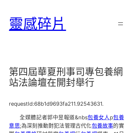
跳
至
靈感碎片
主
要
內
容
第四屆華夏刑事司專包養網
站法論壇在開封舉行
requestId:68b1d9693fa211.92543631.
全媒體記者郭中昱報道&nbs
包養女人
p
包養
意思
;為深刻推動對犯法管理古代化
包養故事
的實