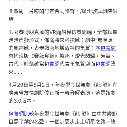
圖四周一片喧鬧訂定合同論聲。/廣州歌舞劇院供
給
跟著賽博朋克風的VR龍船模仿賽開端，全部舞臺
進進虛擬形式，佈滿將來科技感；劇中“無厘頭”
的風趣感，表現嶺南地域奇特的氣質；序
包養網
幕搖滾版《賽龍奪錦》響起，燈光閃耀，芳華、
古代、時髦確當
包養網
代青年氣質迎面
包養網
襲
來……
4月29日至5月2日，年夜型今世舞劇《龍·船》在
廣東省友情劇院停止新一輪分解表演，這是該劇
的3.0版本。
包養網比較
年夜型今世舞劇《龍·船》由中共廣節
目黑了葉的名聲，一個步驟步走上明星之路，終