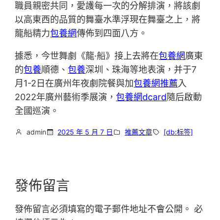
職員親密共同，愛護每一次的分解排演，將該劇
以高東西的品質的舞臺水準浮現在舞臺之上，將
龍船精力
包養網
傳佈到四面八方。
據悉，今世舞劇《龍·船》接上去將在
包養網
廣東
的
包養
順德、
包養
深圳、珠海等地表演，并于7
月1-2日在廣州年夜劇院餐與加
包養網推薦
入
2022年廣州藝術季展演，
包養網dcard
隨后啟動
全國巡演。
admin
2025 年 5 月 7 日
推薦文章
[db:标签]
發佈留言
發佈留言必須填寫的電子郵件地址不會公開。
必