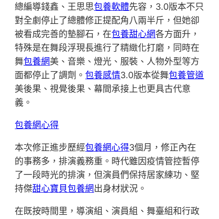
總編導錢鑫、王思思
包養軟體
先容，3.0版本不只
對全劇停止了總體修正提配角八兩半斤，但她卻
被看成完善的墊腳石，在
包養甜心網
各方面升，
特殊是在舞段浮現長進行了精緻化打磨，同時在
舞
包養網
美、音樂、燈光、服裝、人物外型等方
面都停止了調劑。
包養感情
3.0版本從舞
包養管道
美後果、視覺後果、幕間承接上也更具古代意
義。
包養網心得
本次修正進步歷經
包養網心得
3個月，修正內在
的事務多，排演義務重。時代雖因疫情管控暫停
了一段時光的排演，但演員們保持居家練功、堅
持傑
甜心寶貝包養網
出身材狀況。
在既按時間里，導演組、演員組、舞臺組和行政