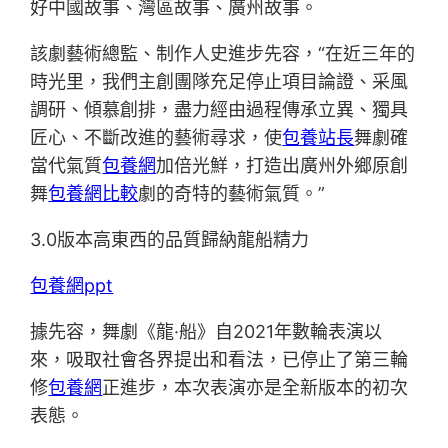
好中國故事、灣區故事、廣州故事。
該劇藝術總監、制作人史進步先容，“在近三年的
時光里，我們主創團隊充足停止項目論證、采風
調研、傾慕創排，盡力經由過程傳承立異、獨具
匠心、不斷改進的藝術尋求，使
包養站長
舞劇確
當代氣質
包養網
加倍光鮮，打造出廣州外鄉原創
舞
包養網比較
劇的奇特的藝術氣質。”
3.0版本高東西的品質歸納龍船精力
包養網ppt
據先容，舞劇《龍·船》自2021年數輪表演以
來，吸取社會各界提出和看法，已停止了第三輪
修
包養網
正進步，本次表演亦是全新版本的初次
表態。