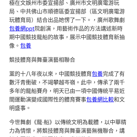
極在文娛州市委宣揚部、廣州市文明廣電游玩
局、中共佛山市順德區委宣揚部（區文明廣電游
玩體育局）結合出品她愣了一下。，廣州歌舞劇
包養網ppt
院創演，用藝術作品的方法講述新時
期中國競技龍船的故事，展示中國競技體育新抽
像。
包養
競技體育與舞臺演藝相聯合
黨的十八年夜以來，中國競技體育
包養
完成了有
數汗青衝破，不竭攀越岑嶺。此中，傳承了兩千
多年的龍船賽舟，明天已由一項中國傳統平易近
間運動演變成國際性的體育賽事
包養網比較
和文
明盛事。
今世舞劇《龍·船》以傳統文明為載體，以中華精
力為情懷，將競技體育與舞臺演藝無機聯合，講