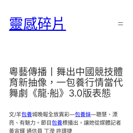
跳
至
靈感碎片
主
要
內
容
粵藝傳播丨舞出中國競技體
育新抽像，一包養行情當代
舞劇《龍·船》3.0版表態
文/羊
包養
城晚報全放異彩—
包養妹
—聰慧、漂
亮、有魅力。節目
包養
標播出，讓她從媒體記者
黃宙輝 通信員 丁瀅 許環捷