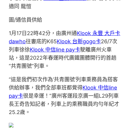
適同 龍愷
圖/通信員供給
1月17日22時42分，由廣州通
Klook 永豐 大戶卡
dawho
往婁底的K65
Klook 台新gogo卡
26/7次
列車徐徐
Klook 中信line pay卡
駛離廣州火車
站，這是2022年春運時代廣鐵團體開行的首趟
“共青團號”列車。
“這是我們初次作為’共青團號’列車乘務員為搭客
供給辦事，我們全部車班都覺得
Klook 中信line
pay卡
很是幸運！”廣州客運段京廣一組L29列車
長王奇告知記者，列車上的乘務職員均勻年紀才
25.2歲。