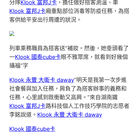
分隊
Klook 富邦J卡
，擔任做好搭客測溫、車
Klook 富邦J卡
廂重點部位消毒等防疫任務，為搭
客供給平安出行周遭的狀況。
列車乘務職員為搭客送“補妝。然後，她垂頭看了
一
Klook 國泰cube卡
眼不雅眾席，就看到好幾個
攝福”字
Klook 永豐 大衛卡 daway
“明天是我第一次步進
社會餐與加入任務，肩負了為搭客辦事的義務和
任務，心里感到既衝動又高興。”來自湖南鐵
Klook 富邦J卡
路科技個人工作技巧學院的志愿者
李銘說道。
Klook 永豐 大衛卡 daway
Klook 國泰cube卡