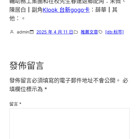
輔助務工集團和在校先生春運返鄉配角：宋微、
陳居白┃副角
Klook 台新gogo卡
：薛華┃其
他：。
admin
2025 年 4 月 11 日
推薦文章
[db:标签]
發佈留言
發佈留言必須填寫的電子郵件地址不會公開。
必
填欄位標示為
*
留言
*