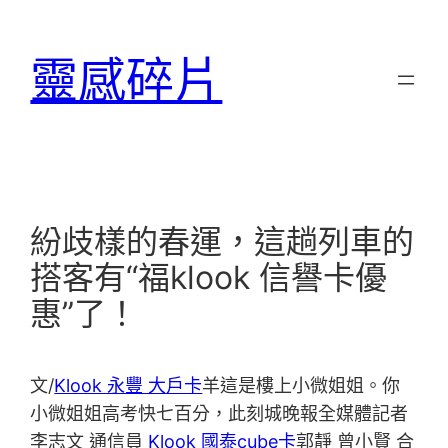
跳
至
靈感碎片
主
要
內
容
紛歧樣的春運，這趟列車的
搭客有“福klook 信譽卡優
惠”了！
文/
Klook 永豐 大戶卡
羊這是樓上小微姐姐。你
小微姐姐高考快七百分，此刻城晚報全媒體記者
李志文 通信員
Klook 國泰cube卡
郭靜 曾小賢 合