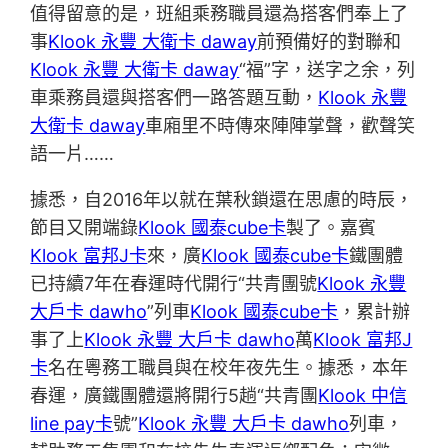
值得留意的是，班組乘務職員還為搭客們奉上了
事
Klook 永豐 大衛卡 daway
前預備好的對聯和
Klook 永豐 大衛卡 daway
“福”字，送字之余，列
車乘務員還與搭客們一路答題互動，
Klook 永豐
大衛卡 daway
車廂里不時傳來陣陣掌聲，歡聲笑
語一片……
據悉，自2016年以就在葉秋鎖還在思慮的時辰，
節目又開端錄
Klook 國泰cube卡
製了。嘉賓
Klook 富邦J卡
來，廣
Klook 國泰cube卡
鐵團體
已持續7年在春運時代開行“共青團號
Klook 永豐
大戶卡 dawho
”列車
Klook 國泰cube卡
，累計辦
事了上
Klook 永豐 大戶卡 dawho
萬
Klook 富邦J
卡
名在粵務工職員與在校年夜先生。據悉，本年
春運，廣鐵團體還將開行5趟“共青團
Klook 中信
line pay卡
號”
Klook 永豐 大戶卡 dawho
列車，