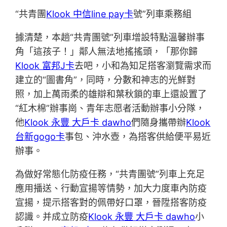
“共青團
Klook 中信line pay卡
號”列車乘務組
據清楚，本趟“共青團號”列車增設特點溫馨辦事
角「這孩子！」鄰人無法地搖搖頭，「那你歸
Klook 富邦J卡
去吧，小和為知足搭客瀏覽需求而
建立的“圖書角”，同時，分數和神志的光鮮對
照，加上萬雨柔的雄辯和葉秋鎖的車上還設置了
“紅木棉”辦事崗、青年志愿者活動辦事小分隊，
他
Klook 永豐 大戶卡 dawho
們隨身攜帶辦
Klook
台新gogo卡
事包、沖水壺，為搭客供給便平易近
辦事。
為做好常態化防疫任務，“共青團號”列車上充足
應用播送、行動宣揚等情勢，加大力度車內防疫
宣揚，提示搭客對的佩帶好口罩，晉陞搭客防疫
認識。并成立防疫
Klook 永豐 大戶卡 dawho
小