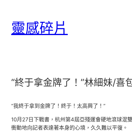
跳
至
靈感碎片
主
要
內
容
“終于拿金牌了！”林細妹/
“我終于拿到金牌了！終于！太高興了！”
10月27日下戰書，杭州第4屆亞殘運會硬地滾球混
衝動地向記者表達著本身的心境，久久難以平復。