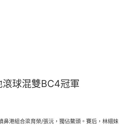
滾球混雙BC4冠軍
國噴鼻港組合梁育榮/張沅，獨佔鰲頭。賽后，林細妹