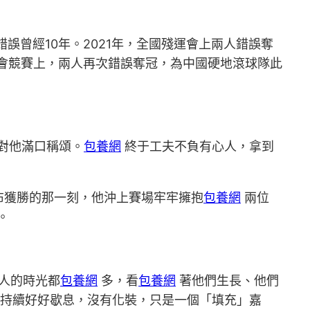
誤曾經10年。2021年，全國殘運會上兩人錯誤奪
會競賽上，兩人再次錯誤奪冠，為中國硬地滾球隊此
對他滿口稱頌。
包養網
終于工夫不負有心人，拿到
布獲勝的那一刻，他沖上賽場牢牢擁抱
包養網
兩位
。
人的時光都
包養網
多，看
包養網
著他們生長、他們
持續好好歇息，沒有化裝，只是一個「填充」嘉