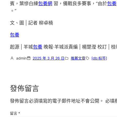
賓，葉慘白練
包養網
習，備戰良多賽事，“由於
包養
。”
文、圖 | 記者 柳卓楠
包養
起源 | 羊城
包養
晚報·羊城派責編 | 楊楚瀅 校訂 | 桂
admin
2025 年 3 月 26 日
推薦文章
[db:标签]
發佈留言
發佈留言必須填寫的電子郵件地址不會公開。
必填
留言
*