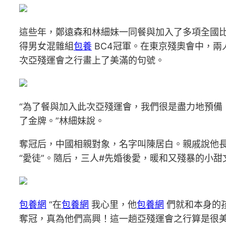
這些年，鄭遠森和林細妹一同餐與加入了多項全國
得男女混雜組
包養
BC4冠軍。在東京殘奧會中，
次亞殘運會之行畫上了美滿的句號。
“為了餐與加入此次亞殘運會，我們很是盡力地預備
了金牌。”林細妹說。
奪冠后，中國相親對象，名字叫陳居白。親戚說他
“愛徒”。隨后，三人#先婚後愛，暖和又殘暴的小
包養網
“在
包養網
我心里，他
包養網
們就和本身的
奪冠，真為他們高興！這一趟亞殘運會之行算是很美