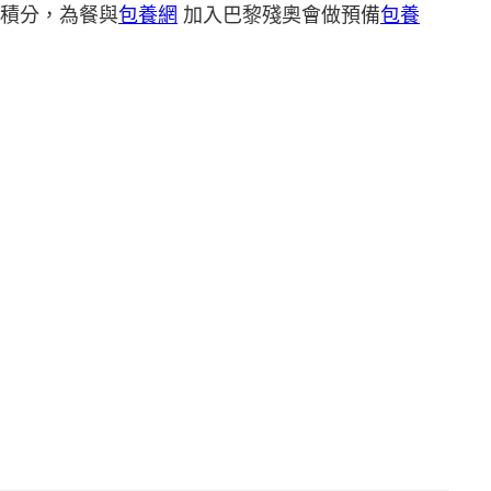
積分，為餐與
包養網
加入巴黎殘奧會做預備
包養