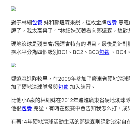
對于林細
包養
妹和鄭遠森來說，這枚金牌
包養
意義
牌了，我太高興了。”林細妹笑著看向鄭遠森，這對共
硬地滾球是殘奧會/殘運會特有的項目，最後是針對
疾水平分為四個級別BC1、BC2、BC3
包養
、BC4
鄭遠森進隊較早，在2009年參加了廣東省硬地滾
加了硬地滾球隊餐與
包養
加入練習。
比他小6歲的林細妹在2012年進進廣東省硬地滾
他很
包養
兇猛，有時在競賽中會告知我怎么打，成
有著14年硬地滾球活動生活的鄭遠森則絕對淡定自