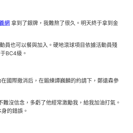
養網
拿到了銀牌，我難熬了很久。明天終于拿到金
動員也可以餐與加入。硬地滾球項目依據活動員殘
于BC4級。
活動在國際撤消后，在鍛練譚巍麟的約請下，鄭遠森參
我不難沒信念，多虧了他經常激勵我，給我加油打氣。
本身的錯誤。