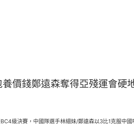
喜包養價錢鄭遠森奪得亞殘運會硬地
雙BC4級決賽，中國隊選手林細妹/鄭遠森以3比1克服中