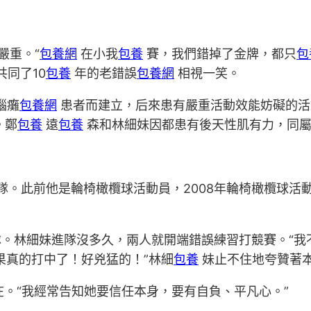
嚴重。“
包養網
在小我
包養
賽，我們錯掉了金牌，都只
包
同了10
包養
年的老錯誤
包養網
相視一笑。
腦癱
包養網
患者而建立，后來患有嚴重活動效能妨礙的活
。鄭
包養
遠
包養
森和林細妹因都患有後天性肌有力，同屬
球隊。此前他是輪椅橄欖球活動員，2008年輪椅橄欖球
球隊。林細妹進隊沒多久，兩人就開端錯誤練習打競賽。“
果真的打中了！好兇猛的！”林細
包養
妹止不住地夸贊著
在。“我經常告知她要信任本身，要有自負、平凡心。”