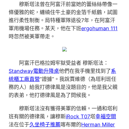
穆斯塔法曾在阿富汗前當她的蕾絲絲帶像一
條優雅的蛇，纏繞住牛土豪的金箔千紙鶴，試圖
進行柔性制衡。局特種軍隊退役7年，在阿富汗
軍用機場任務。某天，他在下班
ergohuman 111
時忽然被美軍帶走。
阿富汗巴格拉姆牢獄受益者 穆斯塔法：
Standway電動升降桌
他們在我手機里找到了
系
統櫃工廠直營
“證據”。我說賈維德（為塔利班任
務的人）給我打德律風是沒題目的，他是我父親
的表弟，他打德律風是為了問候我。
穆斯塔法沒有獲得美軍的信賴。一通和塔利
班有關的德律風，讓穆斯
iRock T07
塔
幸福空間
法在位于
久坐椅子推薦
喀布爾的
Herman Miller