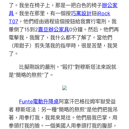
了。我坐在椅子上，那是一把白色的椅子
辦公家
具
。我坐在那里，有一個按
巧寓設計
鈕
iRock
T07
，他們經由過程這個按鈕給我實行電刑，我
暈倒了15到2
震旦辦公家具
0分鐘。然后，他們再
電擊我，我醒了，我什么都不了解了。當他們
（用鉗子）剪失落我的指甲時，很是苦楚，我哭
了。
比擬剛說的嚴刑，“毆打”對穆斯塔法來說就
是“簡略的熬煎”了。
Funte電動升降桌
阿富汗巴格拉姆牢獄受益
者 穆斯塔法：另一種“簡略的熬煎”是他們把我吊
著，用拳打我，我晃來晃往。他們扇我巴掌，用
拳頭打我的臉。一個美國人用拳頭打我的腹部，