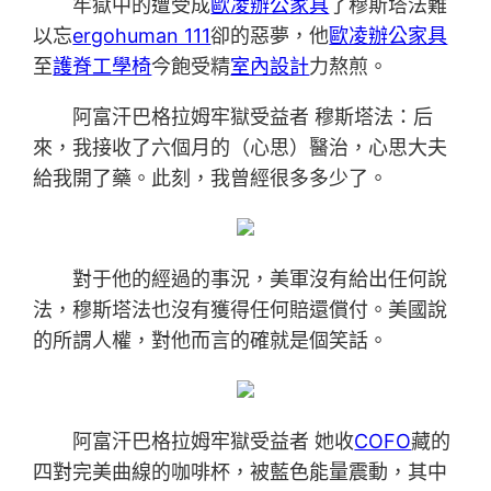
牢獄中的遭受成
歐凌辦公家具
了穆斯塔法難
以忘
ergohuman 111
卻的惡夢，他
歐凌辦公家具
至
護脊工學椅
今飽受精
室內設計
力熬煎。
阿富汗巴格拉姆牢獄受益者 穆斯塔法：后
來，我接收了六個月的（心思）醫治，心思大夫
給我開了藥。此刻，我曾經很多多少了。
對于他的經過的事況，美軍沒有給出任何說
法，穆斯塔法也沒有獲得任何賠還償付。美國說
的所謂人權，對他而言的確就是個笑話。
阿富汗巴格拉姆牢獄受益者 她收
COFO
藏的
四對完美曲線的咖啡杯，被藍色能量震動，其中