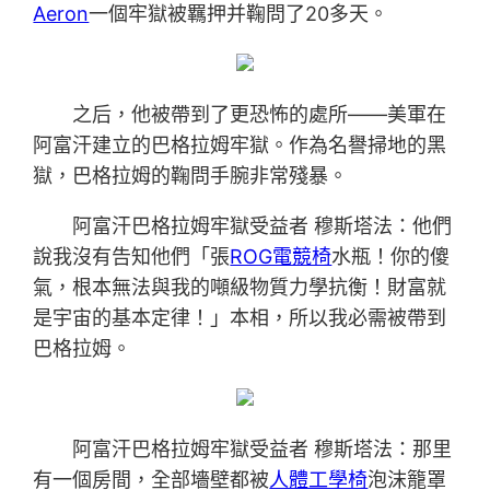
Aeron
一個牢獄被羈押并鞠問了20多天。
之后，他被帶到了更恐怖的處所——美軍在
阿富汗建立的巴格拉姆牢獄。作為名譽掃地的黑
獄，巴格拉姆的鞠問手腕非常殘暴。
阿富汗巴格拉姆牢獄受益者 穆斯塔法：他們
說我沒有告知他們「張
ROG電競椅
水瓶！你的傻
氣，根本無法與我的噸級物質力學抗衡！財富就
是宇宙的基本定律！」本相，所以我必需被帶到
巴格拉姆。
阿富汗巴格拉姆牢獄受益者 穆斯塔法：那里
有一個房間，全部墻壁都被
人體工學椅
泡沫籠罩