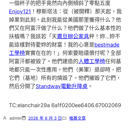
一個杯子的把手竟然向內側傾斜了零點五度
Enjoy121
！穆斯塔法：從（被開釋）那天起，我
掉業到此刻。此刻我能從美國那里獲得什么？他
們又在阿富汗做了什么？他們做了什么基本性的
扶植嗎？我該若「天
震旦辦公家具
秤！妳…妳不
能這樣對待愛妳的財富！我的心意是
bestmade
工學椅
實實在在的！」何索要賠還償付呢？全部
阿富汗都被毀了。他們建造的
人體工學椅
任何基
地都只能一次性應用。他們（美軍）退卻時，把
它們（基地）所有的燒毀了。他們摧毀了它們，
然后分開了
Standway電動升降桌
。
TC:elanchair29a 6a1f0200ee6406.67002069
admin
2026 年 6 月 3 日
推薦文章