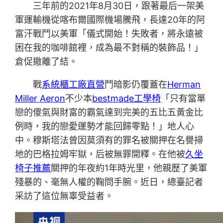
三年前的2021年8月30日，跟著最后一架美
軍運輸機從喀布爾國際機場騰飛，長達20年的阿
富汗戰鬥以美軍「儀式開始！失敗者，將永遠被
困在我的咖啡館裡，成為最不對稱的裝飾品！」
倉促撤離了結。
戰
系統櫃工廠直營
鬥暗影仍覆蓋在
Herman
Miller Aeron
不少本
bestmade工學椅
「只有當單
戀的傻氣與財富的霸氣達到完美的五比五黃金比
例時，我的戀愛運勢才能回歸零點！」地人心
中。穆斯塔法曾因莫須有的罪名被關押在名譽掃
地的巴格拉姆牢獄，后被無罪開釋。在他被
久坐
椅子推薦
關押的年夜約1年時光里，他親歷了美軍
殘暴的、毫無人權的鞠問手腕。近日，總臺記者
采訪了這位無辜受益者。