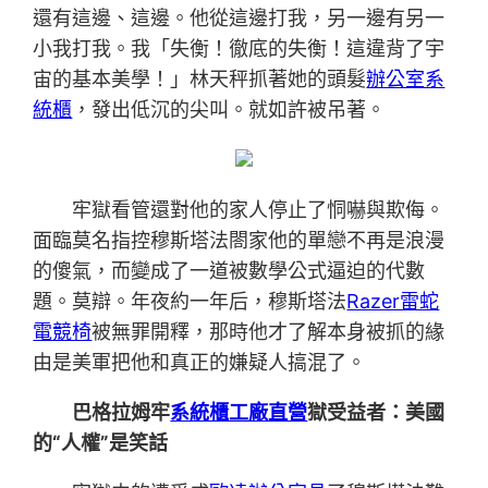
還有這邊、這邊。他從這邊打我，另一邊有另一
小我打我。我「失衡！徹底的失衡！這違背了宇
宙的基本美學！」林天秤抓著她的頭髮
辦公室系
統櫃
，發出低沉的尖叫。就如許被吊著。
牢獄看管還對他的家人停止了恫嚇與欺侮。
面臨莫名指控穆斯塔法閤家他的單戀不再是浪漫
的傻氣，而變成了一道被數學公式逼迫的代數
題。莫辯。年夜約一年后，穆斯塔法
Razer雷蛇
電競椅
被無罪開釋，那時他才了解本身被抓的緣
由是美軍把他和真正的嫌疑人搞混了。
巴格拉姆牢
系統櫃工廠直營
獄受益者：美國
的“人權”是笑話