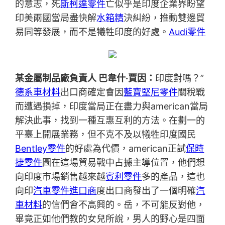
的意志，死
斯柯達零件
亡似乎是印度企業界盼望
印美兩國當局盡快解
水箱精
決糾紛，推動雙邊貿
易同等發展，而不是犧牲印度的好處。
Audi零件
某金屬制品廠負責人 巴韋什·賈因：
印度對嗎？”
德系車材料
出口商確定會因
藍寶堅尼零件
關稅戰
而遭遇損掉，印度當局正在盡力與american當局
解決此事，找到一種互惠互利的方法。在劃一的
平臺上開展業務，但不克不及以犧牲印度國民
Bentley零件
的好處為代價，american正試
保時
捷零件
圖在這場貿易戰中占據主導位置，他們想
向印度市場銷售越來越
賓利零件
多的產品，這也
向印
汽車零件進口商
度出口商發出了一個明確
汽
車材料
的信們會不高興的。岳，不可能反對他，
畢竟正如他們教的女兒所說，男人的野心是四面