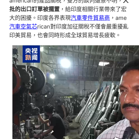
american的產品關稅，雙方的談判遠景不明，
大
批的出口訂單被擱置
，給印度相關行業帶來了宏
大的困擾。印度各界表現
汽車零件貿易商
，ame
汽車空氣芯
rican對印度加征關稅不僅會嚴重擾亂
印美貿易，也會同時形成全球貿易增長疲軟。