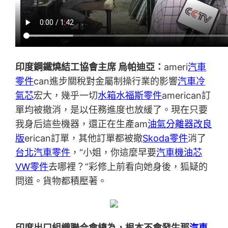
印度鋼鐵燒結工協會主席 烏帕迪亞：
ameri
汽車
零件
can進步關稅對金屬制操行業的影響
汽車冷
氣芯
宏大，幾乎一切
水箱水
福斯零件
american訂
單均被撤消，是以任務進度也放緩了。現在只要
我身后這些機器，還正在生產am
油氣分離器改良
版
erican訂單，其他訂單都被撤
Skoda零件
消了
台北汽車零件
，“小姐，你這麼早要
汽車機油芯
VW零件
去哪裡？”彩修上前看向她身後，狐疑的
問道。貨物都積壓著。
印度出口組織聯合會總為，根本不會發生那
汽車