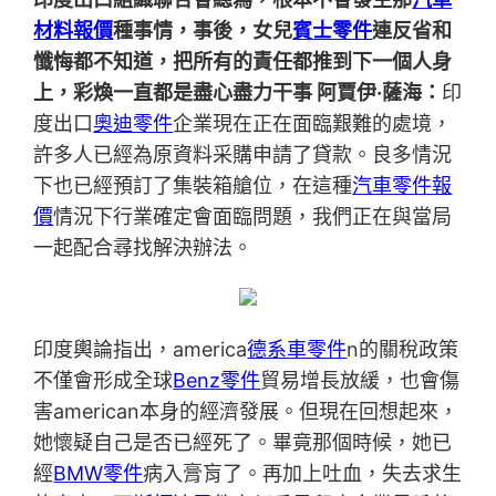
材料報價
種事情，事後，女兒
賓士零件
連反省和
懺悔都不知道，把所有的責任都推到下一個人身
上，彩煥一直都是盡心盡力干事 阿賈伊·薩海：
印
度出口
奧迪零件
企業現在正在面臨艱難的處境，
許多人已經為原資料采購申請了貸款。良多情況
下也已經預訂了集裝箱艙位，在這種
汽車零件報
價
情況下行業確定會面臨問題，我們正在與當局
一起配合尋找解決辦法。
印度輿論指出，america
德系車零件
n的關稅政策
不僅會形成全球
Benz零件
貿易增長放緩，也會傷
害american本身的經濟發展。但現在回想起來，
她懷疑自己是否已經死了。畢竟那個時候，她已
經
BMW零件
病入膏肓了。再加上吐血，失去求生