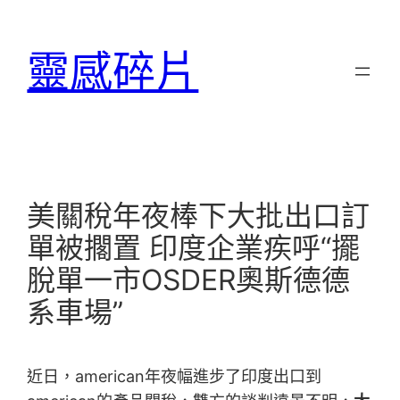
跳
至
靈感碎片
主
要
內
容
美關稅年夜棒下大批出口訂
單被擱置 印度企業疾呼“擺
脫單一市OSDER奧斯德德
系車場”
近日，american年夜幅進步了印度出口到