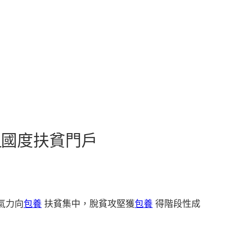
_國度扶貧門戶
氣力向
包養
扶貧集中，脫貧攻堅獲
包養
得階段性成