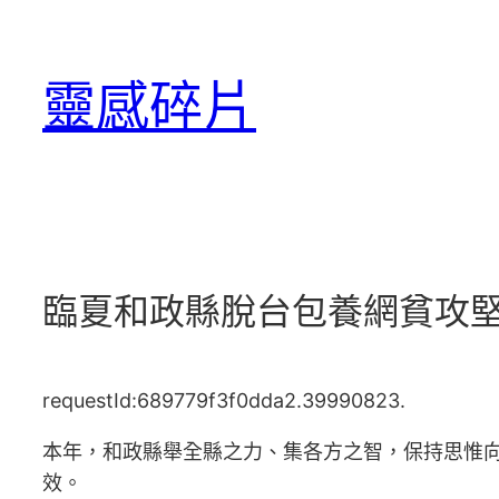
跳
至
靈感碎片
主
要
內
容
臨夏和政縣脫台包養網貧攻堅
requestId:689779f3f0dda2.39990823.
本年，和政縣舉全縣之力、集各方之智，保持思惟
效。