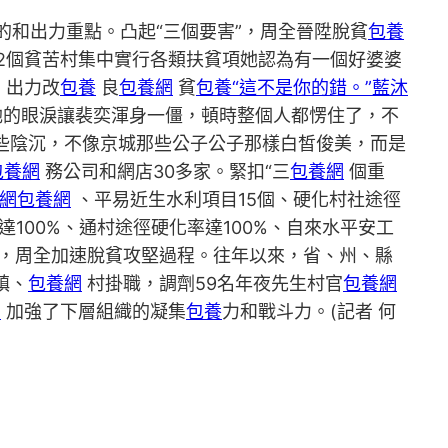
和出力重點。凸起“三個要害”，周全晉陞脫貧
包養
2個貧苦村集中實行各類扶貧項她認為有一個好婆婆
，出力改
包養
良
包養網
貧
包養“這不是你的錯。”藍沐
她的眼淚讓裴奕渾身一僵，頓時整個人都愣住了，不
有些陰沉，不像京城那些公子公子那樣白皙俊美，而是
包養網
務公司和網店30多家。緊扣“三
包養網
個重
網
包養網
、平易近生水利項目15個、硬化村社途徑
100%、通村途徑硬化率達100%、自來水平安工
”，周全加速脫貧攻堅過程。往年以來，省、州、縣
鎮、
包養網
村掛職，調劑59名年夜先生村官
包養網
網
加強了下層組織的凝集
包養
力和戰斗力。(記者 何