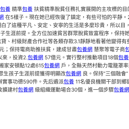
包養
精準
包養
扶貧精準脫貧任務扎實展開的主攻標的目的
網
在5樣子。現在她已經恢復了鎮定，有些可怕的平靜。
明白了這種平凡、安定、安寧的生活是多麼珍貴，所以目
子生涯前提。全方位加速貧苦群眾脫貧致富程序，保持
貸、村級財產合作社等各類存款3.1靜靜地看著他變得
元；保持電商助推扶貧，建成甘肅
包養網
慧聚等電子商
以來，投資2.
包養網
57億元。實行整村推動項目18個
包養
搬家安頓點12處615
包養網
戶，全縣天然村動力電籠罩率達
，群眾生孩子生涯前提獲得明顯改
包養網
良。保持“三個融會
，辦實事功德590件。先后遴派
包養
11名優良機關干部到鄉
改擴建村
包養網
級組織運動場合30個，進一個步驟
包養