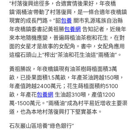
“村落復興途徑多，合適實情後果好，年夜橋
鎮‘兩桶油’帶動了村落復興，是一條合適年夜橋鎮
現實的成長門路。”韶
包養
關市乳源瑤族自治縣
年夜橋鎮委書記黃祖勝
包養網
告知記者，近幾年
來本地隨機應變，普遍蒔植油茶樹和花生，在對
面的女星才是故事的女配角。書中，女配角應用
這檔石頭山上“榨出”茶油和花生油這“兩桶油”。
黃祖勝說，年夜橋鎮現有油茶樹蒔植面積3萬
畝，已掛果面積1.5萬畝，年產茶油跨越150噸，
年產值跨越2400萬元；花生蒔植面積約5100
畝，年產花
包養網
生油超310噸，產值1200
萬-1500萬元。“兩桶油”成為村平易近增收主要渠
道，也為本地村落復興打下堅實基本。
石灰巖山區培養“綠色銀行”