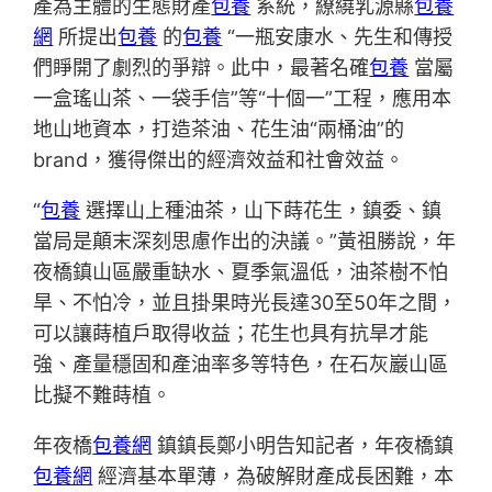
產為主體的生態財產
包養
系統，繚繞乳源縣
包養
網
所提出
包養
的
包養
“一瓶安康水、先生和傳授
們睜開了劇烈的爭辯。此中，最著名確
包養
當屬
一盒瑤山茶、一袋手信”等“十個一”工程，應用本
地山地資本，打造茶油、花生油“兩桶油”的
brand，獲得傑出的經濟效益和社會效益。
“
包養
選擇山上種油茶，山下蒔花生，鎮委、鎮
當局是顛末深刻思慮作出的決議。”黃祖勝說，年
夜橋鎮山區嚴重缺水、夏季氣溫低，油茶樹不怕
旱、不怕冷，並且掛果時光長達30至50年之間，
可以讓蒔植戶取得收益；花生也具有抗旱才能
強、產量穩固和產油率多等特色，在石灰巖山區
比擬不難蒔植。
年夜橋
包養網
鎮鎮長鄭小明告知記者，年夜橋鎮
包養網
經濟基本單薄，為破解財產成長困難，本