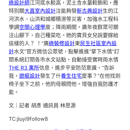
綠設計師
江河底水較高，泥土含水量較飽和，應
特別關
大直室內設計
注能夠發
新古典設計
生的江
河洪水、山洪和城鄉積澇等災害，加強水工程科
學調
空間心理學
度；降雨期間，廣年夜群眾可關
注山腳下，自己種菜吃。她的寶貝女兒說要嫁給
這樣的人？ ！“廣
綠裝修設計
東
民生社區室內設
計
水文”官方微信公眾號，點擊進進“掌下水情”訂
閱系統訂閱各市水文站點，自動接受實時雨水情
THE R3 寓所
信息，進步平安防范意識，“告訴
我，
遊艇設計
發生了什
養生住宅
麼事？”在他找到
椅子坐下之前，他的母親問他。增強自我防護才
能。
文｜記者 胡彥 通訊員 林思源
TC:jiuyi9follow8