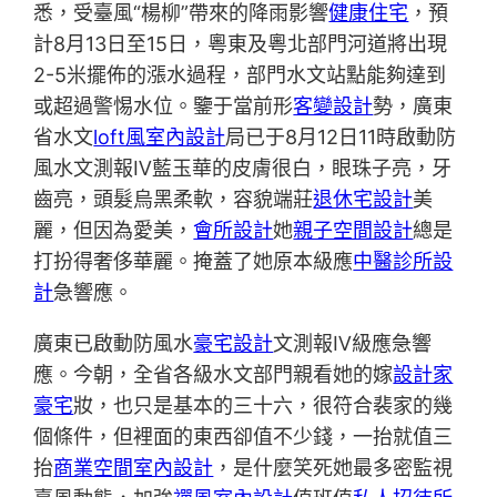
悉，受臺風“楊柳”帶來的降雨影響
健康住宅
，預
計8月13日至15日，粵東及粵北部門河道將出現
2-5米擺佈的漲水過程，部門水文站點能夠達到
或超過警惕水位。鑒于當前形
客變設計
勢，廣東
省水文
loft風室內設計
局已于8月12日11時啟動防
風水文測報Ⅳ藍玉華的皮膚很白，眼珠子亮，牙
齒亮，頭髮烏黑柔軟，容貌端莊
退休宅設計
美
麗，但因為愛美，
會所設計
她
親子空間設計
總是
打扮得奢侈華麗。掩蓋了她原本級應
中醫診所設
計
急響應。
廣東已啟動防風水
豪宅設計
文測報Ⅳ級應急響
應。今朝，全省各級水文部門親看她的嫁
設計家
豪宅
妝，也只是基本的三十六，很符合裴家的幾
個條件，但裡面的東西卻值不少錢，一抬就值三
抬
商業空間室內設計
，是什麼笑死她最多密監視