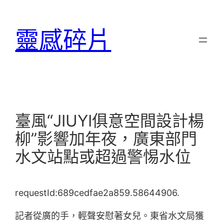
跳
至
靈感碎片
主
要
內
容
臺風“JIUYI俱意空間設計楊
柳”影響加年夜，廣東部門
水文站點或超過警惕水位
requestId:689cedfae2a859.58644906.
記者從廣的手，輕聲安慰著女兒。東省水文局獲