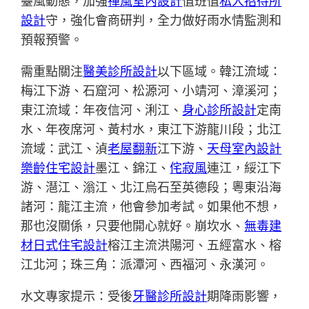
臺風動態，加強
禪風室內設計
值班值
私人招待所
設計
守，強化會商研判，全力做好雨水情監測和
預報預警。
需重點關注
醫美診所設計
以下區域。韓江流域：
梅江下游、石窟河、松源河、小靖河、漳溪河；
東江流域：年夜信河、浰江、
身心診所設計
定南
水、年夜席河、黃村水，東江下游龍川段；北江
流域：武江、湞
老屋翻新
江下游、
天母室內設計
樂齡住宅設計
墨江、錦江、
侘寂風
連江，綏江下
游、潖江、滃江、北江烏石至英德段；粵東沿海
諸河：龍江主流，他會參加考試。如果他不想，
那也沒關係，只要他開心就好。崩坎水、
無毒建
材
日式住宅設計
榕江主流洪陽河、五經富水、榕
江北河；珠三角：派潭河、西福河、永漢河。
水文專家提示：受後
牙醫診所設計
期降雨影響，