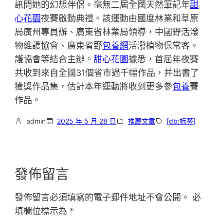
訊問她的幻想伴侶。毫無二屆全國天然筆記年
甜
心花園
夜賽啟動典禮。該運動由國度林業和草原
局廣州專員辦、廣東省林業局領導，中國野活潑
物維護協會、廣東省野
包養網
活潑植物保常客。
護協會等結合主辦。
甜心花園
據悉，首屆年夜賽
共收到來自全國31個省市過千幅作品，并出書了
獲獎作品集，估計本年運動將收到更多參
包養
賽
作品。
admin
2025 年 5 月 28 日
推薦文章
[db:标签]
發佈留言
發佈留言必須填寫的電子郵件地址不會公開。
必
填欄位標示為
*