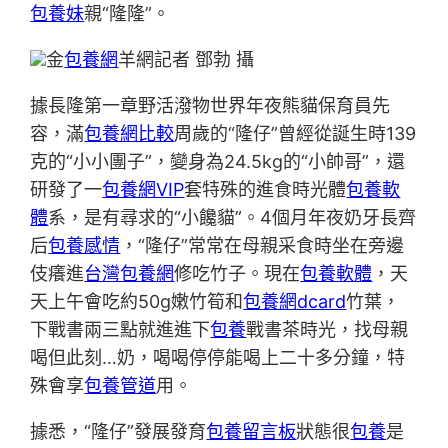
包養妹
親“隆隆”。
金
包養網
羊網記者 鄧勃 攝
據長隆第一章野活潑物世界年夜熊貓保育員先
容，滿
包養網比較
周歲的“隆仔”曾經從誕生時139
克的“小小團子”，變身為24.5kg的“小帥哥”，還
研發了一
包養網VIP
套特殊的進食時光體
包養軟
體
系，是有尋求的“小饞貓”。4個月年夜奶牙長齊
后
包養感情
，“隆仔”常常在母親采食時坐在旁邊
伎癢進
台灣包養網
修吃竹子。現在
包養軟體
，天
天上午會吃約50g嫩竹筍和
包養網dcard
竹葉，
下戰書兩三點就進進下
包養
戰書茶時光，找母親
喝但此刻…奶，喝喝停停能喝上二十多分鐘，特
殊會享
包養管道
用。
據悉，“隆仔”發展發育
包養留言板
狀態很
包養
是