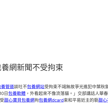
包養網新聞不受拘束
包養管道
談吐不
包養網站
受拘束不竭無故爭光進犯中葉秋
10日
包養軟體
，外看起來不像流落貓。」交部講話人華春
受
甜心寶貝包養網
拘
包養網dcard
束和平易近主的褻
甜心