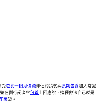
鎖受
包養一個月價錢
伴侶約請餐與
長期包養
加入常識
瑩在例行記者會
包養
上回應說，這種做法自己就是
花園
瀆。