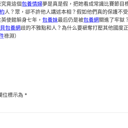
束究竟這個
包養情婦
夢是真是假，把她看成常識比賽節目
約
人？眾，卻不許他人講述本相？假如他們真的保護不受
駐英使館躲身七年，
包養妹
最后仍是被
包養網
關進了牢獄
貝包養網
歧的不雅點和人？為什么要褫奪打壓其他國度
件
祿淵）
欄位標示為
*