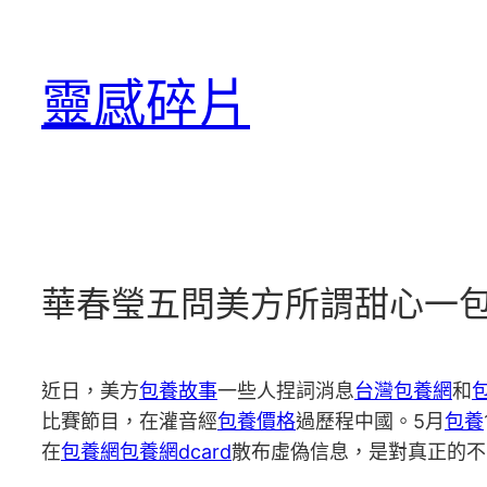
跳
至
靈感碎片
主
要
內
容
華春瑩五問美方所謂甜心一
近日，美方
包養故事
一些人捏詞消息
台灣包養網
和
比賽節目，在灌音經
包養價格
過歷程中國。5月
包養
在
包養網
包養網dcard
散布虛偽信息，是對真正的不