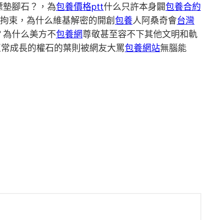
標墊腳石？，為
包養價格ptt
什么只許本身闢
包養合約
拘束，為什么維基解密的開創
包養
人阿桑奇會
台灣
？為什么美方不
包養網
尊敬甚至容不下其他文明和軌
正常成長的權石的葉則被網友大罵
包養網站
無腦能