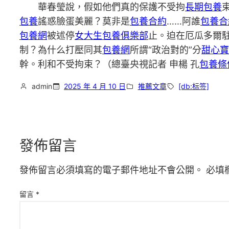
華春瑩說，假如他們真的保護不受拘
長期包養
包養
謠惑臉蛋美麗？莫非是
包養合約
……阿誰
包養合
包養網
被述停
女大生包養俱樂部
止。迫在厄瓜多爾
制？為什么打壓同其
包養網
所謂“政治對的”分
甜心寶
幹。利和不受拘束？（總臺央視記者 申楊 孔
包養條
admin
2025 年 4 月 10 日
推薦文章
[db:标签]
發佈留言
發佈留言必須填寫的電子郵件地址不會公開。
必填
留言
*