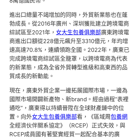
8萬億國民幣。
進出口總量不竭增加的同時，外貿新業態也在蓬
勃成長。從2016年廣州、深圳獲批建立跨境電商
綜試區至2021年，
女大生包養俱樂部
廣東跨境電
商進出口額從228億元飆升至3310億元，年均增
速高達70.8%，連續領跑全國。2022年，廣東已
完成跨境電商綜試區全籠罩，以跨境電商為代表
的新業態，成為全省外貿轉型進級和高東西的品
質成長的新動能。
現在，廣東外貿企業一邊拓展國際市場，一邊為
國際市場開闢新產物、新brand。經由過程“表裡
通吃”，廣東得以持續晉陞在全球財產鏈中的位
置。向外
女大生包養俱樂部
看，《區域周
包養網
全經濟伙伴關系協定》（RCEP）正式失效，與
RCEP成員國有著堅實經貿一起配合基本的廣