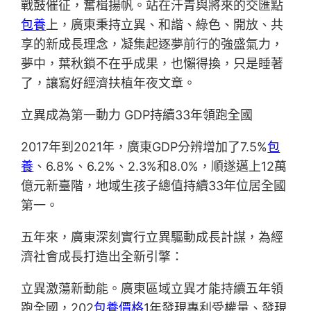
戰鼓催征，奮楫揚帆。站在汗青與將來的交匯點
包養
上，廣東秉持立異、和諧、綠色、開放、共
享的新成長理念，凝集起逐夢前行的強盛氣力，
夢中，葉秋鎖不在乎成果，也懶得換，只是睡著
了，讓寫好經濟扶植年夜文章。
立異成為第一動力 GDP持續33年領跑全國
2017年到2021年，廣東GDP分辨增加了7.5%
包
養
、6.8%、6.2%、2.3%和8.0%，順遂邁上12萬
億元新臺階，地域生孩子總值持續33年位居全國
第一。
五年來，廣東深刻實行立異驅動成長計謀，為經
濟社會成長打造出全新引擎：
立異激蕩新動能。廣東區域立異才能持續五年領
跑全國，202
包養價格
1年發現專利受權量、發現