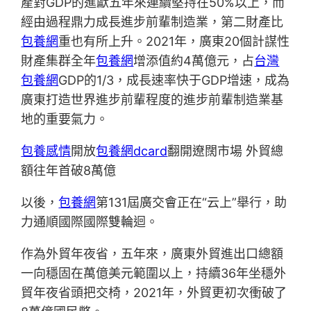
產對GDP的進獻五年來連續堅持在50%以上，而
經由過程鼎力成長進步前輩制造業，第二財產比
包養網
重也有所上升。2021年，廣東20個計謀性
財產集群全年
包養網
增添值約4萬億元，占
台灣
包養網
GDP的1/3，成長速率快于GDP增速，成為
廣東打造世界進步前輩程度的進步前輩制造業基
地的重要氣力。
包養感情
開放
包養網dcard
翻開遼闊市場 外貿總
額往年首破8萬億
以後，
包養網
第131屆廣交會正在“云上”舉行，助
力通順國際國際雙輪迴。
作為外貿年夜省，五年來，廣東外貿進出口總額
一向穩固在萬億美元範圍以上，持續36年坐穩外
貿年夜省頭把交椅，2021年，外貿更初次衝破了