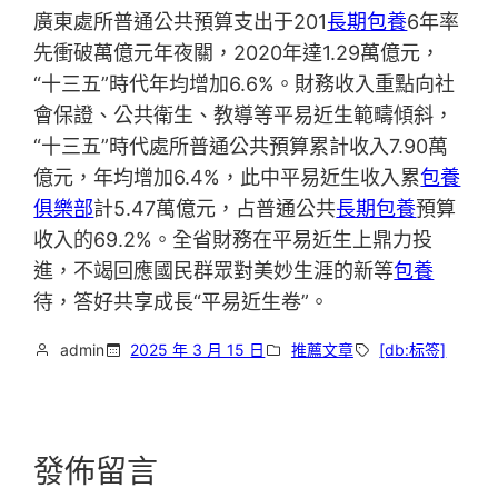
廣東處所普通公共預算支出于201
長期包養
6年率
先衝破萬億元年夜關，2020年達1.29萬億元，
“十三五”時代年均增加6.6%。財務收入重點向社
會保證、公共衛生、教導等平易近生範疇傾斜，
“十三五”時代處所普通公共預算累計收入7.90萬
億元，年均增加6.4%，此中平易近生收入累
包養
俱樂部
計5.47萬億元，占普通公共
長期包養
預算
收入的69.2%。全省財務在平易近生上鼎力投
進，不竭回應國民群眾對美妙生涯的新等
包養
待，答好共享成長“平易近生卷”。
admin
2025 年 3 月 15 日
推薦文章
[db:标签]
發佈留言