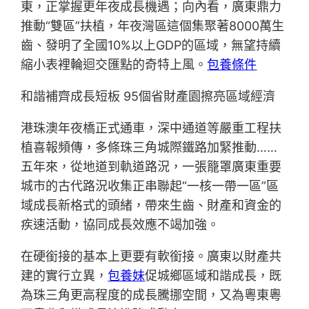
東，正掌握更年夜成長機遇；向內看，廣東鼎力
推動“雙區”扶植，年夜灣區這個集聚著8000萬生
齒、發明了全國10%以上GDP的區域，無望持續
縮小表裡輪迴交匯點的奇特上風。
包養條件
和諧補齊成長短板 95個省財產園擦亮區域經濟
港珠澳年夜橋正式通車，深中通道等嚴重工程扶
植喜報頻傳，多條珠三角城際鐵路加緊推動……
五年來，從地道到軌道路況，一張籠罩廣東重要
城市的古代路況收集正串聯起“一核一帶一區”區
域成長新格式的頭緒，帶來生齒、財產和資金的
疾速活動，協同成長效應不竭加強。
在硬銜接的基本上更要有軟銜接。廣東以財產共
建的實行立異，
包養妹
促城鄉區域和諧成長，既
為珠三角更高程度的成長騰挪空間，又為粵東粵