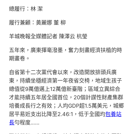
總履行：林 潔
履行兼顧：黃麗娜 董 柳
羊城晚報全媒體記者 陳澤云 杭瑩
五年來，廣東揮毫潑墨，奮力刻畫經濟扶植的時
期畫卷。
自省第十二次黨代會以來，改造開放排頭兵廣
東，持續坐穩經濟第一年夜省交椅，地域生孩子
總值從9萬億邁上12萬億新臺階；區域立異綜合
才能持續五年居全國首位，20個計謀性財產集群
培養成長行之有效；人均GDP超1.5萬美元，城鄉
居平易近支出比降至2.46:1，低于全國均
包養站
長
勻程度……