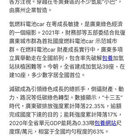
各方注視。穿越在冬奧賽區的不少氫能“小巴”，
由廣州企業智造。
氫燃料電池car 在粵成長敏捷，是廣東綠色經濟
的一個縮影。2021年，財務部等五部委結合批復
廣東城市群為首批國度燃料電池car 示范城市
群。在燃料電池car 財產成長實行中，廣東多項
立異舉動走在全國前列，包含率先破解
包養
加氫
站扶植困難等。今朝，全省建成加氫站39座、在
建10座，多少數字居全國首位。
減碳成為引領綠色成長的總抓手，倒逼財產、動
力、路況等低碳綠色轉型。數據顯示，“十三五”
時代，廣東碳排放強度累計降落22.35%，逾額
完成國度下達的目的；能耗強度累計降落17%，
2020年全省單元GDP能耗為0.33噸
包養網站
尺
度煤/萬元，相當于全國均勻程度的63%。