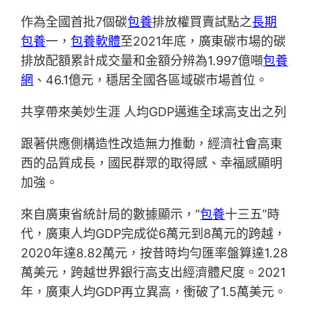
作為全國首批7個碳
包養
排放權買賣試點之
長期
包養
一，
包養軟體
至2021年底，廣東碳市場的碳
排放配額累計成交量和金額分辨為1.997億噸
包養
網
、46.1億元，穩居全國各區域碳市場首位。
共享帶來美妙生涯 人均GDP邁進全球高支出之列
跟著供應側構造性改造無力推動，經濟社會高東
西的品質成長，國民群眾的取得感、幸福感顯明
加強。
來自廣東省統計局的數據顯示，“
包養
十三五”時
代，廣東人均GDP完成從6萬元到8萬元的跨越，
2020年達8.82萬元，按昔時均勻匯率盤算達1.28
萬美元，跨越世界銀行高支出經濟體尺度。2021
年，廣東人均GDP再立異高，衝破了1.5萬美元。