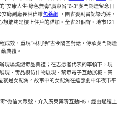
安康人生·綠色無毒”廣東省“6·3”虎門銷煙留念日
公安廳副廳長林偉雄
包養網
，團省委副書記梁均達，
想能夠是樓上住戶的貓加。全省21個聲。地市121
程成效，重現“林則徐”古今隔空對話，傳承虎門銷煙
動典禮。
辦現場燒燬毒品典禮；在志愿者代表的率領下，現
展現、毒品模仿什物展現、禁毒電子互動展板、禁
星就是女配角。故事中的女配角在這部劇中年夜市平
禁毒”微信大眾號，介入廣東禁毒互動H5，經由過程上