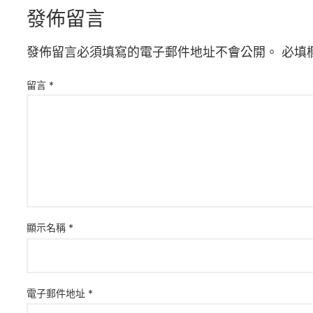
發佈留言
發佈留言必須填寫的電子郵件地址不會公開。
必填
留言
*
顯示名稱
*
電子郵件地址
*