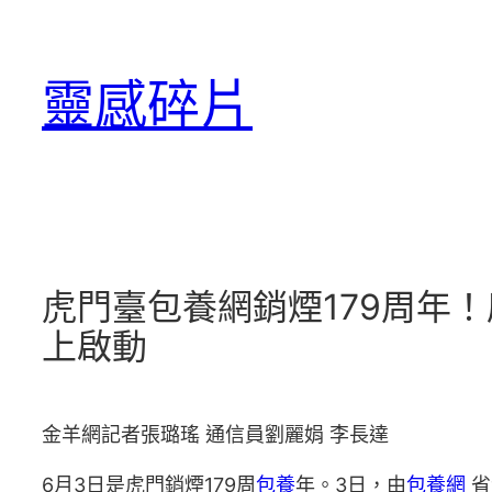
跳
至
靈感碎片
主
要
內
容
虎門臺包養網銷煙179周年！
上啟動
金羊網記者張璐瑤 通信員劉麗娟 李長達
6月3日是虎門銷煙179周
包養
年。3日，由
包養網
省