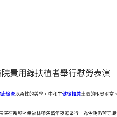
醫院費用線扶植者舉行慰勞表演
健康檢查
以柔性的美學，中和牛
健檢推薦
土豪的粗暴財富
勞表演在新城區幸福林帶演藝年夜廳舉行，為今朝仍苦守