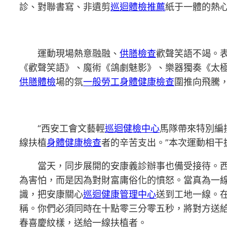
診、對聯書寫、非遺剪
巡迴體檢推薦
紙于一體的熱
運動現場熱意融融、
供膳檢查
歡聲笑語不竭。
《歡聲笑語》、魔術《鴿劇魅影》、樂器獨奏《太
供膳體檢
場的氛
一般勞工身體健康檢查
圍推向飛騰
“西安工會文藝輕
巡迴健檢中心
馬隊帶來特別編
線扶植
身體健康檢查
者的辛苦支出。”本次運動相干
當天，同步展開的安康義診辦事也備受接待。
為害怕，而是因為對財富庸俗化的憤怒。當真為一
識，把安康關心
巡迴健康管理中心
送到工地一線。
稱。你們必須同時在十點零三分零五秒，將對方送給
春喜慶紋樣，送給一線扶植者。