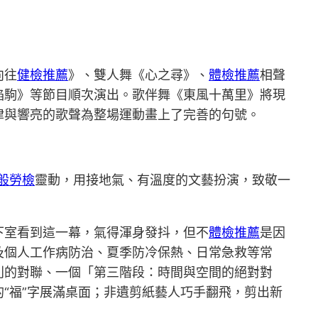
向往
健檢推薦
》、雙人舞《心之尋》、
體檢推薦
相聲
焰駒》等節目順次演出。歌伴舞《東風十萬里》將現
律與響亮的歌聲為整場運動畫上了完善的句號。
般勞檢
靈動，用接地氣、有溫度的文藝扮演，致敬一
下室看到這一幕，氣得渾身發抖，但不
體檢推薦
是因
及個人工作病防治、夏季防冷保熱、日常急救等常
利的對聯、一個「第三階段：時間與空間的絕對對
“福”字展滿桌面；非遺剪紙藝人巧手翻飛，剪出新