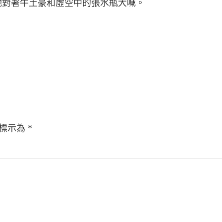
她對著牛土豪和虛空中的張水瓶大喊。
標示為
*