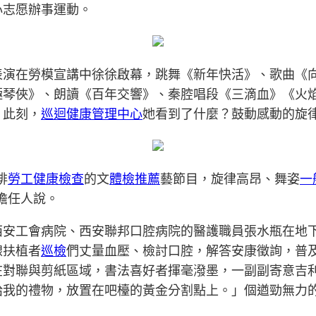
心志愿辦事運動。
表演在勞模宣講中徐徐啟幕，跳舞《新年快活》、歌曲《
極琴俠》、朗讀《百年交響》、秦腔唱段《三滴血》《火
，此刻，
巡迴健康管理中心
她看到了什麼？鼓動感動的旋
排
勞工健康檢查
的文
體檢推薦
藝節目，旋律高昂、舞姿
一
擔任人說。
西安工會病院、西安聯邦口腔病院的醫護職員張水瓶在地
線扶植者
巡檢
們丈量血壓、檢討口腔，解答安康徵詢，普
在對聯與剪紙區域，書法喜好者揮毫潑墨，一副副寄意吉
我的禮物，放置在吧檯的黃金分割點上。」個遒勁無力的