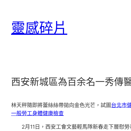
跳
至
靈感碎片
主
要
內
容
西安新城區為百余名一秀傳
林天秤隨即將蕾絲絲帶拋向金色光芒，試圖
台北巿
一般勞工身體健康檢查
2月11日，西安工會文藝輕馬隊新春走下層慰